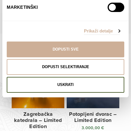
do
do
POGLEDAJTE SVE PROIZVODE U OVOJ KATEGORIJI
MARKETINŠKI
138,00 €
138,00 €
Prikaži detalje
DOPUSTI SVE
Limited Edition Fotografije
DOPUSTI SELEKTIRANJE
USKRATI
Zagrebačka
Potopljeni dvorac –
katedrala – Limited
Limited Edition
Edition
3.000,00
€