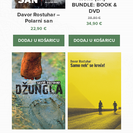
BUNDLE: BOOK &
DVD
Davor Rostuhar –
38,80
€
Polarni san
34,90
€
Izvorna
22,90
€
cijena
Trenutna
bila
cijena
DODAJ U KOŠARICU
DODAJ U KOŠARICU
je:
je:
38,80 €.
34,90 €.