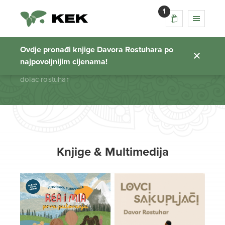
1
dolac rostuhar
Ovdje pronađi knjige Davora Rostuhara po
najpovoljnijim cijenama!
Početna stranica
dolac rostuhar
Knjige & Multimedija