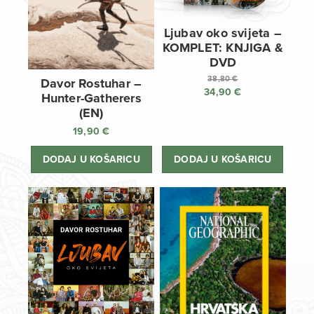
Ljubav oko svijeta –
KOMPLET: KNJIGA &
DVD
38,80
€
Davor Rostuhar –
34,90
€
Izvorna
Hunter-Gatherers
cijena
Trenutna
(EN)
bila
cijena
19,90
€
je:
je:
38,80 €.
34,90 €.
DODAJ U KOŠARICU
DODAJ U KOŠARICU