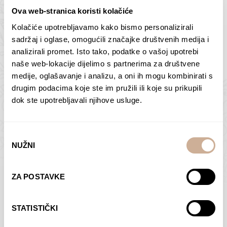
Ova web-stranica koristi kolačiće
Kolačiće upotrebljavamo kako bismo personalizirali
Butan – ljudi 2
Antarktika – krajolik
sadržaj i oglase, omogućili značajke društvenih medija i
2
analizirali promet. Isto tako, podatke o vašoj upotrebi
75,00
€
–
138,00
€
Raspon
cijena:
75,00
€
–
138,00
€
Raspon
naše web-lokacije dijelimo s partnerima za društvene
od
cijena:
medije, oglašavanje i analizu, a oni ih mogu kombinirati s
ODABERI OPCIJE
ODABERI OPCIJE
75,00 €
od
drugim podacima koje ste im pružili ili koje su prikupili
do
75,00 €
dok ste upotrebljavali njihove usluge.
138,00 €
do
138,00 €
Odabir
NUŽNI
pristanka
Dolac
Moreškanti – sjena
ZA POSTAVKE
75,00
€
–
138,00
€
Raspon
75,00
€
–
138,00
€
Raspon
cijena:
cijena:
ODABERI OPCIJE
ODABERI OPCIJE
STATISTIČKI
od
od
75,00 €
75,00 €