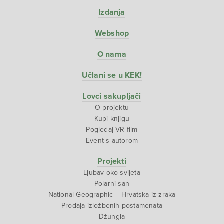
Izdanja
Webshop
O nama
Učlani se u KEK!
Lovci sakupljači
O projektu
Kupi knjigu
Pogledaj VR film
Event s autorom
Projekti
Ljubav oko svijeta
Polarni san
National Geographic – Hrvatska iz zraka
Prodaja izložbenih postamenata
Džungla