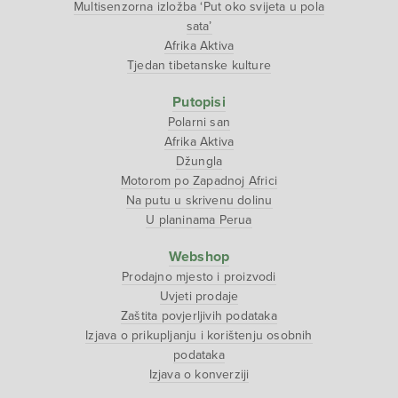
Multisenzorna izložba ‘Put oko svijeta u pola
sata’
Afrika Aktiva
Tjedan tibetanske kulture
Putopisi
Polarni san
Afrika Aktiva
Džungla
Motorom po Zapadnoj Africi
Na putu u skrivenu dolinu
U planinama Perua
Webshop
Prodajno mjesto i proizvodi
Uvjeti prodaje
Zaštita povjerljivih podataka
Izjava o prikupljanju i korištenju osobnih
podataka
Izjava o konverziji