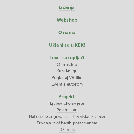
Izdanja
Webshop
O nama
Učlani se u KEK!
Lovci sakupljači
O projektu
Kupi knjigu
Pogledaj VR film
Event s autorom
Projekti
Ljubav oko svijeta
Polarni san
National Geographic – Hrvatska iz zraka
Prodaja izložbenih postamenata
Džungla