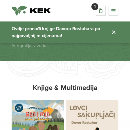
1
fotografija iz zraka
Ovdje pronađi knjige Davora Rostuhara po
najpovoljnijim cijenama!
Početna stranica
fotografija iz zraka
Knjige & Multimedija