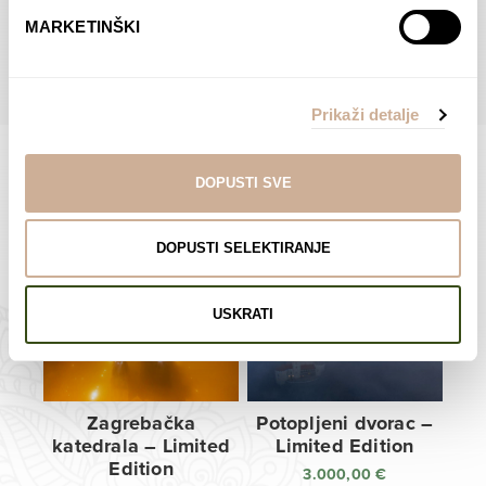
do
do
POGLEDAJTE SVE PROIZVODE U OVOJ KATEGORIJI
MARKETINŠKI
138,00 €
138,00 €
Prikaži detalje
DOPUSTI SVE
Limited Edition Fotografije
DOPUSTI SELEKTIRANJE
USKRATI
Zagrebačka
Potopljeni dvorac –
katedrala – Limited
Limited Edition
Edition
3.000,00
€