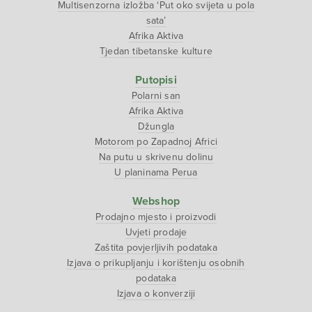
Multisenzorna izložba ‘Put oko svijeta u pola
sata’
Afrika Aktiva
Tjedan tibetanske kulture
Putopisi
Polarni san
Afrika Aktiva
Džungla
Motorom po Zapadnoj Africi
Na putu u skrivenu dolinu
U planinama Perua
Webshop
Prodajno mjesto i proizvodi
Uvjeti prodaje
Zaštita povjerljivih podataka
Izjava o prikupljanju i korištenju osobnih
podataka
Izjava o konverziji