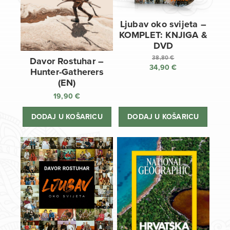
Ljubav oko svijeta –
KOMPLET: KNJIGA &
DVD
38,80
€
Davor Rostuhar –
34,90
€
Izvorna
Hunter-Gatherers
cijena
Trenutna
(EN)
bila
cijena
19,90
€
je:
je:
38,80 €.
34,90 €.
DODAJ U KOŠARICU
DODAJ U KOŠARICU