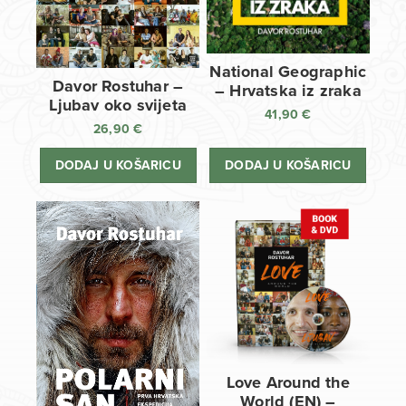
National Geographic
Davor Rostuhar –
– Hrvatska iz zraka
Ljubav oko svijeta
41,90
€
26,90
€
DODAJ U KOŠARICU
DODAJ U KOŠARICU
Love Around the
World (EN) –