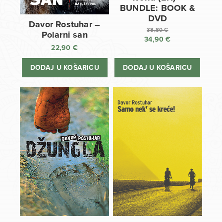
BUNDLE: BOOK &
DVD
Davor Rostuhar –
38,80
€
Polarni san
34,90
€
Izvorna
22,90
€
cijena
Trenutna
bila
cijena
DODAJ U KOŠARICU
DODAJ U KOŠARICU
je:
je:
38,80 €.
34,90 €.