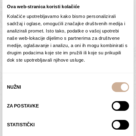
Ova web-stranica koristi kolačiće
Kolačiće upotrebljavamo kako bismo personalizirali
Butan – ljudi 2
Antarktika – krajolik
sadržaj i oglase, omogućili značajke društvenih medija i
2
analizirali promet. Isto tako, podatke o vašoj upotrebi
75,00
€
–
138,00
€
Raspon
cijena:
75,00
€
–
138,00
€
Raspon
naše web-lokacije dijelimo s partnerima za društvene
od
cijena:
medije, oglašavanje i analizu, a oni ih mogu kombinirati s
ODABERI OPCIJE
ODABERI OPCIJE
75,00 €
od
drugim podacima koje ste im pružili ili koje su prikupili
do
75,00 €
dok ste upotrebljavali njihove usluge.
138,00 €
do
138,00 €
Odabir
NUŽNI
pristanka
Dolac
Moreškanti – sjena
ZA POSTAVKE
75,00
€
–
138,00
€
Raspon
75,00
€
–
138,00
€
Raspon
cijena:
cijena:
ODABERI OPCIJE
ODABERI OPCIJE
STATISTIČKI
od
od
75,00 €
75,00 €