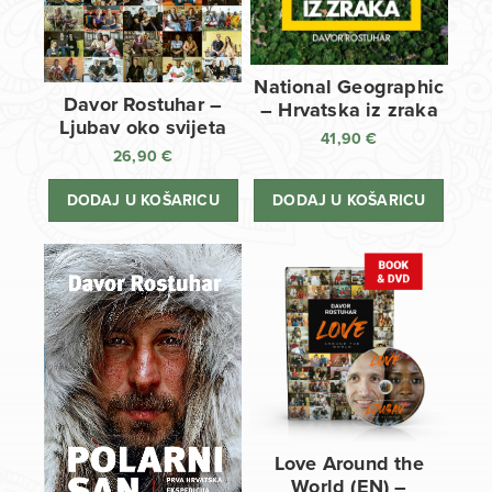
National Geographic
Davor Rostuhar –
– Hrvatska iz zraka
Ljubav oko svijeta
41,90
€
26,90
€
DODAJ U KOŠARICU
DODAJ U KOŠARICU
Love Around the
World (EN) –