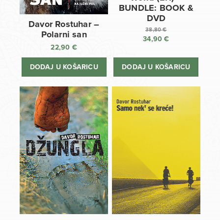
BUNDLE: BOOK &
DVD
Davor Rostuhar –
38,80
€
Polarni san
34,90
€
Izvorna
22,90
€
cijena
Trenutna
bila
cijena
DODAJ U KOŠARICU
DODAJ U KOŠARICU
je:
je:
38,80 €.
34,90 €.