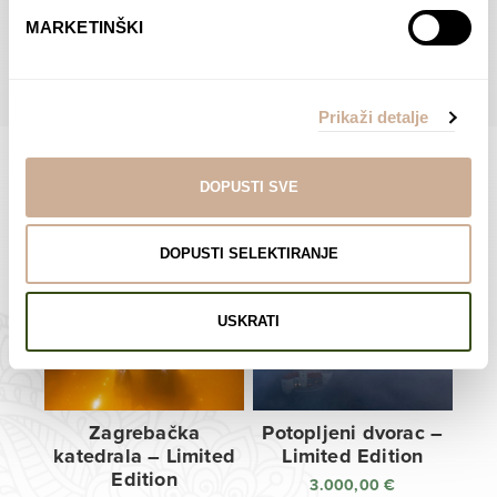
do
do
POGLEDAJTE SVE PROIZVODE U OVOJ KATEGORIJI
MARKETINŠKI
138,00 €
138,00 €
Prikaži detalje
DOPUSTI SVE
Limited Edition Fotografije
DOPUSTI SELEKTIRANJE
USKRATI
Zagrebačka
Potopljeni dvorac –
katedrala – Limited
Limited Edition
Edition
3.000,00
€