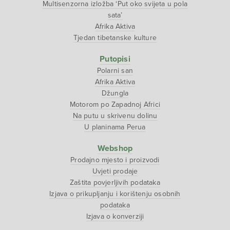
Multisenzorna izložba ‘Put oko svijeta u pola
sata’
Afrika Aktiva
Tjedan tibetanske kulture
Putopisi
Polarni san
Afrika Aktiva
Džungla
Motorom po Zapadnoj Africi
Na putu u skrivenu dolinu
U planinama Perua
Webshop
Prodajno mjesto i proizvodi
Uvjeti prodaje
Zaštita povjerljivih podataka
Izjava o prikupljanju i korištenju osobnih
podataka
Izjava o konverziji