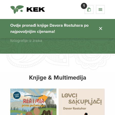
1
fotografija iz zraka
Ovdje pronađi knjige Davora Rostuhara po
najpovoljnijim cijenama!
Početna stranica
fotografija iz zraka
Knjige & Multimedija