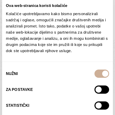
Ova web-stranica koristi kolačiće
Kolačiće upotrebljavamo kako bismo personalizirali
Butan – ljudi 2
Antarktika – krajolik
sadržaj i oglase, omogućili značajke društvenih medija i
2
analizirali promet. Isto tako, podatke o vašoj upotrebi
75,00
€
–
138,00
€
Raspon
cijena:
75,00
€
–
138,00
€
Raspon
naše web-lokacije dijelimo s partnerima za društvene
od
cijena:
medije, oglašavanje i analizu, a oni ih mogu kombinirati s
ODABERI OPCIJE
ODABERI OPCIJE
75,00 €
od
drugim podacima koje ste im pružili ili koje su prikupili
do
75,00 €
dok ste upotrebljavali njihove usluge.
138,00 €
do
138,00 €
Odabir
NUŽNI
pristanka
Dolac
Moreškanti – sjena
ZA POSTAVKE
75,00
€
–
138,00
€
Raspon
75,00
€
–
138,00
€
Raspon
cijena:
cijena:
ODABERI OPCIJE
ODABERI OPCIJE
STATISTIČKI
od
od
75,00 €
75,00 €