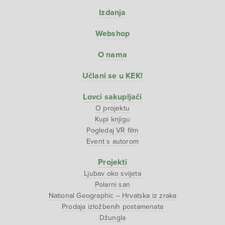
Izdanja
Webshop
O nama
Učlani se u KEK!
Lovci sakupljači
O projektu
Kupi knjigu
Pogledaj VR film
Event s autorom
Projekti
Ljubav oko svijeta
Polarni san
National Geographic – Hrvatska iz zraka
Prodaja izložbenih postamenata
Džungla