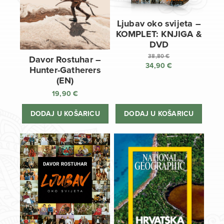
Ljubav oko svijeta –
KOMPLET: KNJIGA &
DVD
38,80
€
Davor Rostuhar –
34,90
€
Izvorna
Hunter-Gatherers
cijena
Trenutna
(EN)
bila
cijena
19,90
€
je:
je:
38,80 €.
34,90 €.
DODAJ U KOŠARICU
DODAJ U KOŠARICU