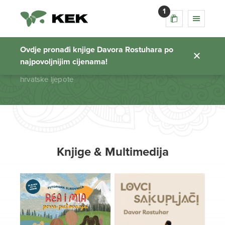
1
hrvatske ljepote
Ovdje pronađi knjige Davora Rostuhara po
najpovoljnijim cijenama!
Početna stranica
hrvatske ljepote
Knjige & Multimedija