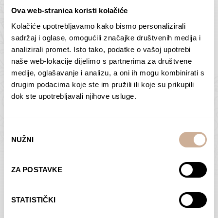
Ova web-stranica koristi kolačiće
Kolačiće upotrebljavamo kako bismo personalizirali
Butan – ljudi 2
Antarktika – krajolik
sadržaj i oglase, omogućili značajke društvenih medija i
2
analizirali promet. Isto tako, podatke o vašoj upotrebi
75,00
€
–
138,00
€
Raspon
cijena:
75,00
€
–
138,00
€
Raspon
naše web-lokacije dijelimo s partnerima za društvene
od
cijena:
medije, oglašavanje i analizu, a oni ih mogu kombinirati s
ODABERI OPCIJE
ODABERI OPCIJE
75,00 €
od
drugim podacima koje ste im pružili ili koje su prikupili
do
75,00 €
dok ste upotrebljavali njihove usluge.
138,00 €
do
138,00 €
Odabir
NUŽNI
pristanka
Dolac
Moreškanti – sjena
ZA POSTAVKE
75,00
€
–
138,00
€
Raspon
75,00
€
–
138,00
€
Raspon
cijena:
cijena:
ODABERI OPCIJE
ODABERI OPCIJE
STATISTIČKI
od
od
75,00 €
75,00 €