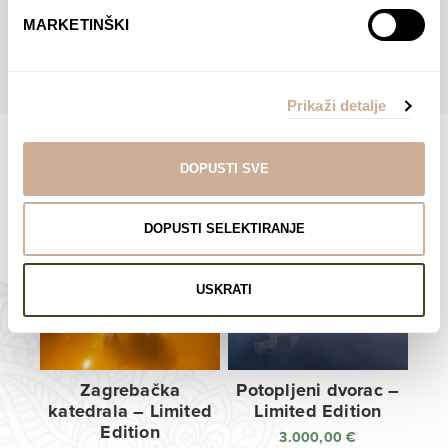
do
do
POGLEDAJTE SVE PROIZVODE U OVOJ KATEGORIJI
MARKETINŠKI
138,00 €
138,00 €
Prikaži detalje
DOPUSTI SVE
Limited Edition Fotografije
DOPUSTI SELEKTIRANJE
USKRATI
Zagrebačka
Potopljeni dvorac –
katedrala – Limited
Limited Edition
Edition
3.000,00
€