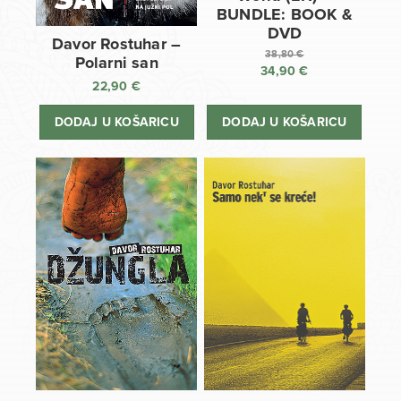
BUNDLE: BOOK &
DVD
Davor Rostuhar –
38,80
€
Polarni san
34,90
€
Izvorna
22,90
€
cijena
Trenutna
bila
cijena
DODAJ U KOŠARICU
DODAJ U KOŠARICU
je:
je:
38,80 €.
34,90 €.