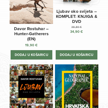
Ljubav oko svijeta –
KOMPLET: KNJIGA &
DVD
38,80
€
Davor Rostuhar –
34,90
€
Izvorna
Hunter-Gatherers
cijena
Trenutna
(EN)
bila
cijena
19,90
€
je:
je:
38,80 €.
34,90 €.
DODAJ U KOŠARICU
DODAJ U KOŠARICU