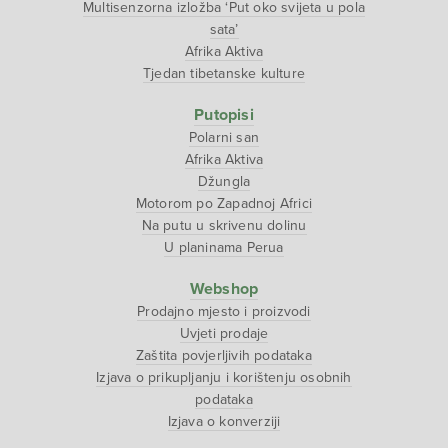
Multisenzorna izložba ‘Put oko svijeta u pola
sata’
Afrika Aktiva
Tjedan tibetanske kulture
Putopisi
Polarni san
Afrika Aktiva
Džungla
Motorom po Zapadnoj Africi
Na putu u skrivenu dolinu
U planinama Perua
Webshop
Prodajno mjesto i proizvodi
Uvjeti prodaje
Zaštita povjerljivih podataka
Izjava o prikupljanju i korištenju osobnih
podataka
Izjava o konverziji