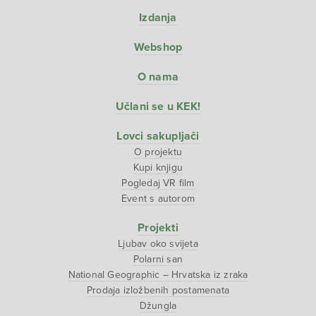
Izdanja
Webshop
O nama
Učlani se u KEK!
Lovci sakupljači
O projektu
Kupi knjigu
Pogledaj VR film
Event s autorom
Projekti
Ljubav oko svijeta
Polarni san
National Geographic – Hrvatska iz zraka
Prodaja izložbenih postamenata
Džungla