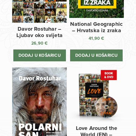
National Geographic
Davor Rostuhar –
– Hrvatska iz zraka
Ljubav oko svijeta
41,90
€
26,90
€
DODAJ U KOŠARICU
DODAJ U KOŠARICU
Love Around the
World (EN) –