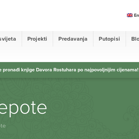
En
svijeta
Projekti
Predavanja
Putopisi
Bl
 pronađi knjige Davora Rostuhara po najpovoljnijim cijenama!
jepote
ote