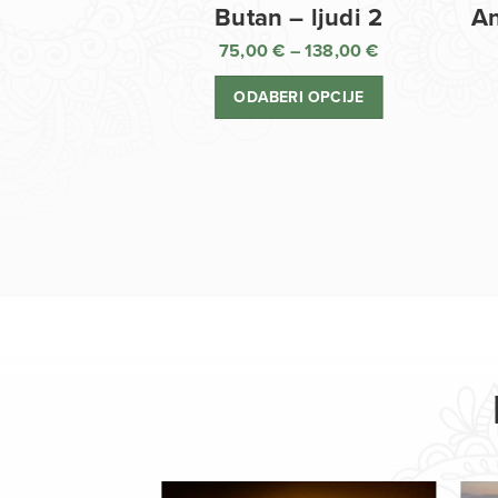
Butan – ljudi 2
An
75,00
€
–
138,00
€
Raspon
cijena:
ODABERI OPCIJE
od
75,00 €
do
138,00 €