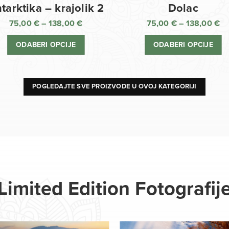
Dolac
tarktika – krajolik 2
75,00
€
–
138,00
€
75,00
€
–
138,00
€
R
Raspon
ci
cijena:
ODABERI OPCIJE
ODABERI OPCIJE
o
od
75
75,00 €
d
do
13
138,00 €
POGLEDAJTE SVE PROIZVODE U OVOJ KATEGORIJI
Limited Edition Fotografij