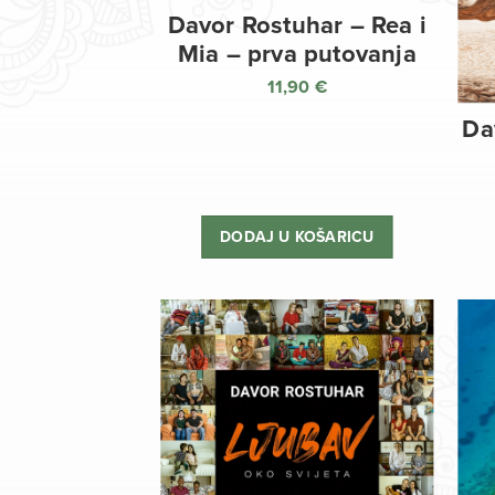
Davor Rostuhar – Rea i
Mia – prva putovanja
11,90
€
Da
DODAJ U KOŠARICU