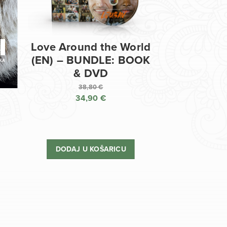
Love Around the World
(EN) – BUNDLE: BOOK
& DVD
38,80
€
34,90
€
Izvorna
cijena
Trenutna
bila
cijena
je:
je:
DODAJ U KOŠARICU
38,80 €.
34,90 €.