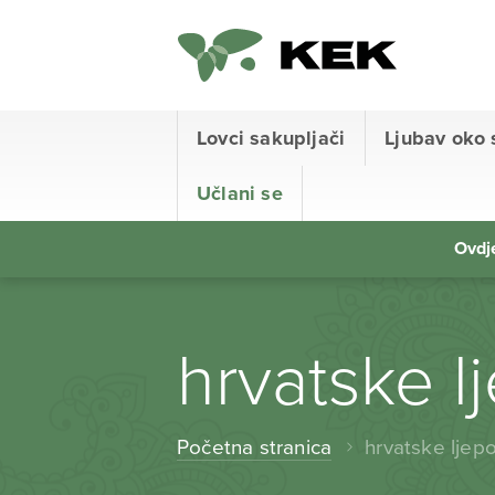
Lovci sakupljači
Ljubav oko 
Učlani se
Ovdje
hrvatske l
Početna stranica
hrvatske ljep