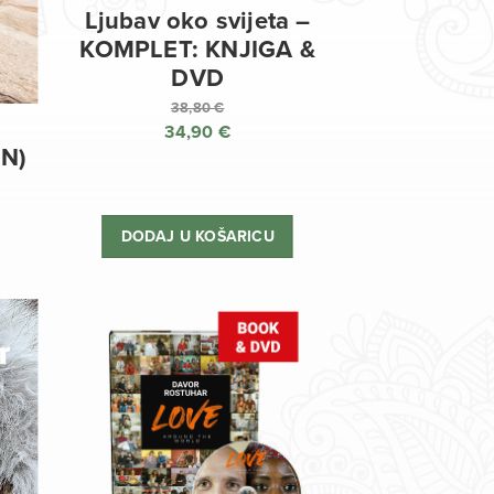
Ljubav oko svijeta –
KOMPLET: KNJIGA &
DVD
38,80
€
34,90
€
Izvorna
EN)
cijena
Trenutna
bila
cijena
je:
je:
DODAJ U KOŠARICU
38,80 €.
34,90 €.