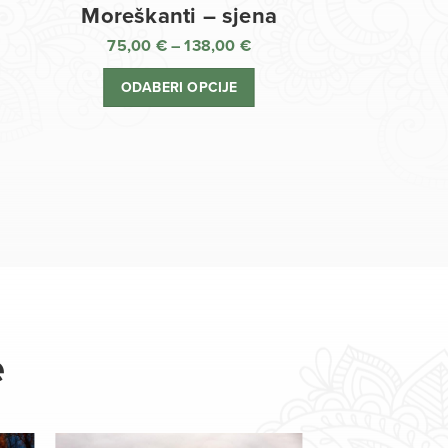
Moreškanti – sjena
75,00
€
–
138,00
€
aspon
Raspon
jena:
cijena:
ODABERI OPCIJE
d
od
,00 €
75,00 €
o
do
8,00 €
138,00 €
e