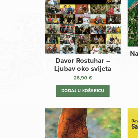
Na
Davor Rostuhar –
Ljubav oko svijeta
26,90
€
DODAJ U KOŠARICU