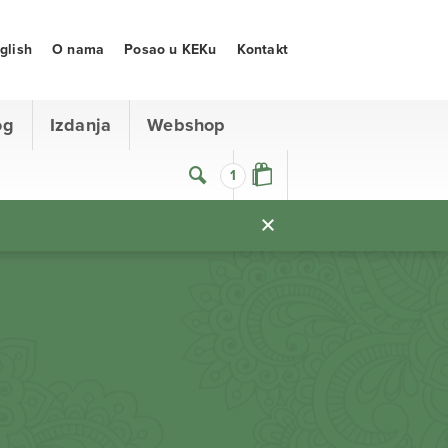
glish
O nama
Posao u KEKu
Kontakt
og
Izdanja
Webshop
1