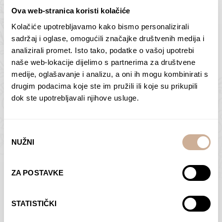
Ova web-stranica koristi kolačiće
Kolačiće upotrebljavamo kako bismo personalizirali
Butan – ljudi 2
Antarktika – krajolik
sadržaj i oglase, omogućili značajke društvenih medija i
2
analizirali promet. Isto tako, podatke o vašoj upotrebi
75,00
€
–
138,00
€
Raspon
cijena:
75,00
€
–
138,00
€
Raspon
naše web-lokacije dijelimo s partnerima za društvene
od
cijena:
medije, oglašavanje i analizu, a oni ih mogu kombinirati s
ODABERI OPCIJE
ODABERI OPCIJE
75,00 €
od
drugim podacima koje ste im pružili ili koje su prikupili
do
75,00 €
dok ste upotrebljavali njihove usluge.
138,00 €
do
138,00 €
Odabir
NUŽNI
pristanka
Dolac
Moreškanti – sjena
ZA POSTAVKE
75,00
€
–
138,00
€
Raspon
75,00
€
–
138,00
€
Raspon
cijena:
cijena:
ODABERI OPCIJE
ODABERI OPCIJE
STATISTIČKI
od
od
75,00 €
75,00 €