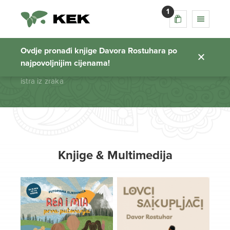
1
istra iz zraka
Ovdje pronađi knjige Davora Rostuhara po
najpovoljnijim cijenama!
Početna stranica
istra iz zraka
Knjige & Multimedija