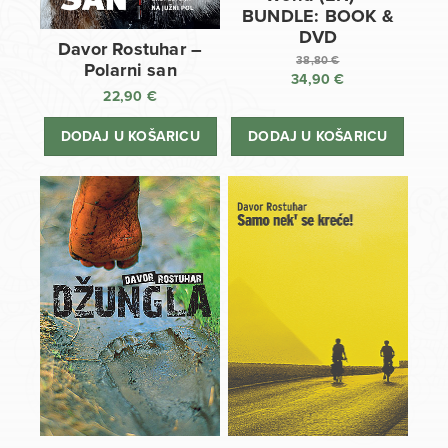
BUNDLE: BOOK &
DVD
Davor Rostuhar –
38,80
€
Polarni san
34,90
€
Izvorna
22,90
€
cijena
Trenutna
bila
cijena
DODAJ U KOŠARICU
DODAJ U KOŠARICU
je:
je:
38,80 €.
34,90 €.