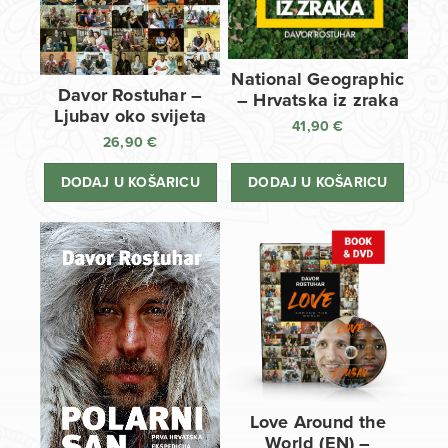
National Geographic
Davor Rostuhar –
– Hrvatska iz zraka
Ljubav oko svijeta
41,90
€
26,90
€
DODAJ U KOŠARICU
DODAJ U KOŠARICU
Love Around the
World (EN) –