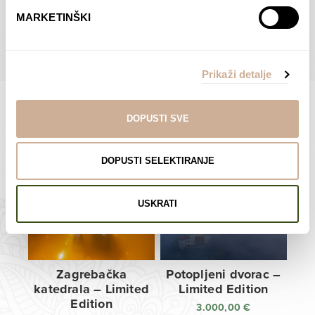
do
do
POGLEDAJTE SVE PROIZVODE U OVOJ KATEGORIJI
MARKETINŠKI
138,00 €
138,00 €
Prikaži detalje
DOPUSTI SVE
Limited Edition Fotografije
DOPUSTI SELEKTIRANJE
USKRATI
Zagrebačka
Potopljeni dvorac –
katedrala – Limited
Limited Edition
Edition
3.000,00
€