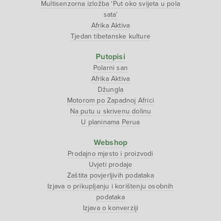
Multisenzorna izložba ‘Put oko svijeta u pola
sata’
Afrika Aktiva
Tjedan tibetanske kulture
Putopisi
Polarni san
Afrika Aktiva
Džungla
Motorom po Zapadnoj Africi
Na putu u skrivenu dolinu
U planinama Perua
Webshop
Prodajno mjesto i proizvodi
Uvjeti prodaje
Zaštita povjerljivih podataka
Izjava o prikupljanju i korištenju osobnih
podataka
Izjava o konverziji