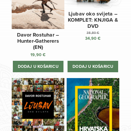
Ljubav oko svijeta –
KOMPLET: KNJIGA &
DVD
38,80
€
Davor Rostuhar –
34,90
€
Izvorna
Hunter-Gatherers
cijena
Trenutna
(EN)
bila
cijena
19,90
€
je:
je:
38,80 €.
34,90 €.
DODAJ U KOŠARICU
DODAJ U KOŠARICU