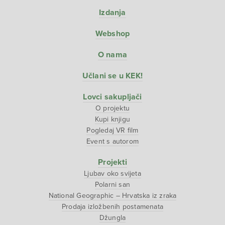
Izdanja
Webshop
O nama
Učlani se u KEK!
Lovci sakupljači
O projektu
Kupi knjigu
Pogledaj VR film
Event s autorom
Projekti
Ljubav oko svijeta
Polarni san
National Geographic – Hrvatska iz zraka
Prodaja izložbenih postamenata
Džungla