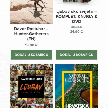
Ljubav oko svijeta –
KOMPLET: KNJIGA &
DVD
38,80
€
Davor Rostuhar –
34,90
€
Izvorna
Hunter-Gatherers
cijena
Trenutna
(EN)
bila
cijena
19,90
€
je:
je:
38,80 €.
34,90 €.
DODAJ U KOŠARICU
DODAJ U KOŠARICU