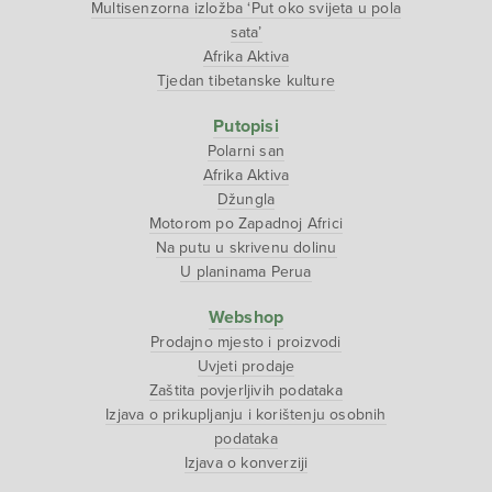
Multisenzorna izložba ‘Put oko svijeta u pola
sata’
Afrika Aktiva
Tjedan tibetanske kulture
Putopisi
Polarni san
Afrika Aktiva
Džungla
Motorom po Zapadnoj Africi
Na putu u skrivenu dolinu
U planinama Perua
Webshop
Prodajno mjesto i proizvodi
Uvjeti prodaje
Zaštita povjerljivih podataka
Izjava o prikupljanju i korištenju osobnih
podataka
Izjava o konverziji