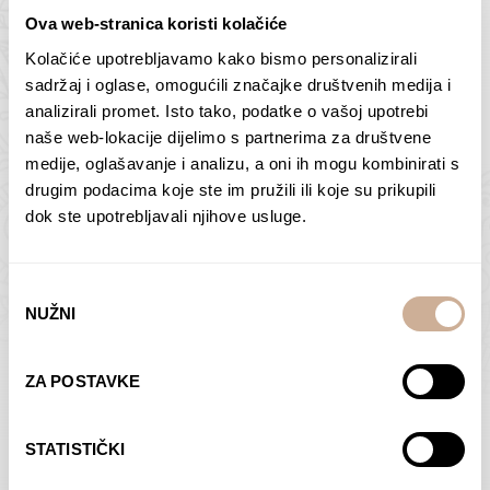
Ova web-stranica koristi kolačiće
Kolačiće upotrebljavamo kako bismo personalizirali
Butan – ljudi 2
Antarktika – krajolik
sadržaj i oglase, omogućili značajke društvenih medija i
2
analizirali promet. Isto tako, podatke o vašoj upotrebi
75,00
€
–
138,00
€
Raspon
cijena:
75,00
€
–
138,00
€
Raspon
naše web-lokacije dijelimo s partnerima za društvene
od
cijena:
medije, oglašavanje i analizu, a oni ih mogu kombinirati s
ODABERI OPCIJE
ODABERI OPCIJE
75,00 €
od
drugim podacima koje ste im pružili ili koje su prikupili
do
75,00 €
dok ste upotrebljavali njihove usluge.
138,00 €
do
138,00 €
Odabir
NUŽNI
pristanka
Dolac
Moreškanti – sjena
ZA POSTAVKE
75,00
€
–
138,00
€
Raspon
75,00
€
–
138,00
€
Raspon
cijena:
cijena:
ODABERI OPCIJE
ODABERI OPCIJE
STATISTIČKI
od
od
75,00 €
75,00 €