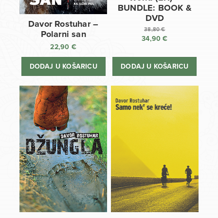
BUNDLE: BOOK &
DVD
Davor Rostuhar –
38,80
€
Polarni san
34,90
€
Izvorna
22,90
€
cijena
Trenutna
bila
cijena
DODAJ U KOŠARICU
DODAJ U KOŠARICU
je:
je:
38,80 €.
34,90 €.