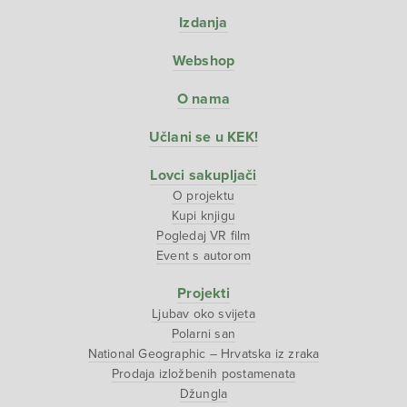
Izdanja
Webshop
O nama
Učlani se u KEK!
Lovci sakupljači
O projektu
Kupi knjigu
Pogledaj VR film
Event s autorom
Projekti
Ljubav oko svijeta
Polarni san
National Geographic – Hrvatska iz zraka
Prodaja izložbenih postamenata
Džungla