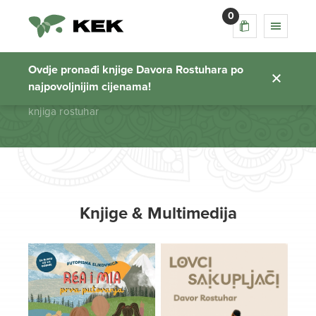
0
knjiga rostuhar
Ovdje pronađi knjige Davora Rostuhara po
najpovoljnijim cijenama!
Početna stranica
knjiga rostuhar
Knjige & Multimedija