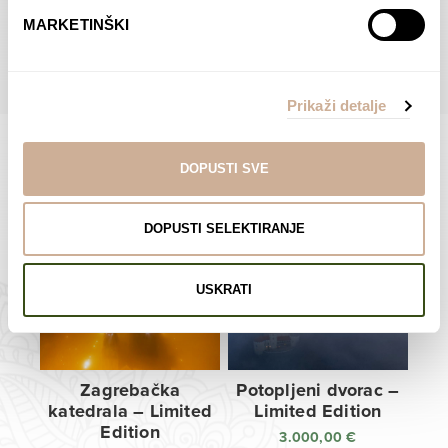
do
do
POGLEDAJTE SVE PROIZVODE U OVOJ KATEGORIJI
MARKETINŠKI
138,00 €
138,00 €
Prikaži detalje
DOPUSTI SVE
Limited Edition Fotografije
DOPUSTI SELEKTIRANJE
USKRATI
Zagrebačka
Potopljeni dvorac –
katedrala – Limited
Limited Edition
Edition
3.000,00
€