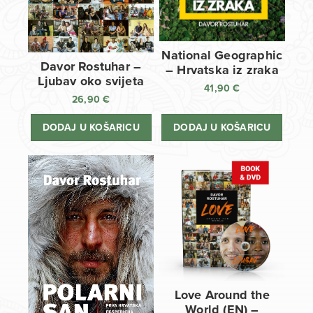
National Geographic
Davor Rostuhar –
– Hrvatska iz zraka
Ljubav oko svijeta
41,90
€
26,90
€
DODAJ U KOŠARICU
DODAJ U KOŠARICU
Love Around the
World (EN) –