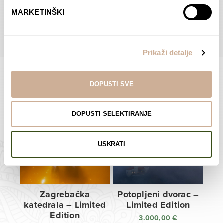
do
do
POGLEDAJTE SVE PROIZVODE U OVOJ KATEGORIJI
MARKETINŠKI
138,00 €
138,00 €
Prikaži detalje
DOPUSTI SVE
Limited Edition Fotografije
DOPUSTI SELEKTIRANJE
USKRATI
Zagrebačka
Potopljeni dvorac –
katedrala – Limited
Limited Edition
Edition
3.000,00
€