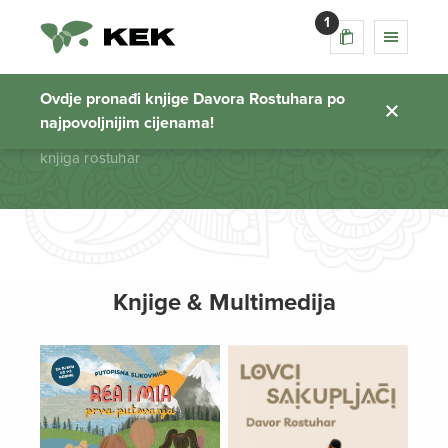
1
knjiga rostuhar
Ovdje pronađi knjige Davora Rostuhara po
najpovoljnijim cijenama!
Početna stranica
knjiga rostuhar
Knjige & Multimedija