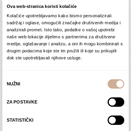
Ova web-stranica koristi kolačiće
Kolačiće upotrebljavamo kako bismo personalizirali
Butan – ljudi 2
Antarktika – krajolik
sadržaj i oglase, omogućili značajke društvenih medija i
2
analizirali promet. Isto tako, podatke o vašoj upotrebi
75,00
€
–
138,00
€
Raspon
cijena:
75,00
€
–
138,00
€
Raspon
naše web-lokacije dijelimo s partnerima za društvene
od
cijena:
medije, oglašavanje i analizu, a oni ih mogu kombinirati s
ODABERI OPCIJE
ODABERI OPCIJE
75,00 €
od
drugim podacima koje ste im pružili ili koje su prikupili
do
75,00 €
dok ste upotrebljavali njihove usluge.
138,00 €
do
138,00 €
Odabir
NUŽNI
pristanka
Dolac
Moreškanti – sjena
ZA POSTAVKE
75,00
€
–
138,00
€
Raspon
75,00
€
–
138,00
€
Raspon
cijena:
cijena:
ODABERI OPCIJE
ODABERI OPCIJE
STATISTIČKI
od
od
75,00 €
75,00 €