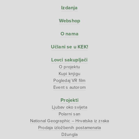
Izdanja
Webshop
O nama
Učlani se u KEK!
Lovci sakupljači
O projektu
Kupi knjigu
Pogledaj VR film
Event s autorom
Projekti
Ljubav oko svijeta
Polarni san
National Geographic – Hrvatska iz zraka
Prodaja izložbenih postamenata
Džungla