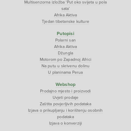
Multisenzorna izložba ‘Put oko svijeta u pola
sata’
Afrika Aktiva
Tjedan tibetanske kulture
Putopisi
Polarni san
Afrika Aktiva
Džungla
Motorom po Zapadnoj Africi
Na putu u skrivenu dolinu
U planinama Perua
Webshop
Prodajno mjesto i proizvodi
Uvjeti prodaje
Zaštita povjerljivih podataka
Izjava o prikupljanju i korištenju osobnih
podataka
Izjava o konverziji