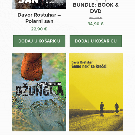
BUNDLE: BOOK &
DVD
Davor Rostuhar –
38,80
€
Polarni san
34,90
€
Izvorna
22,90
€
cijena
Trenutna
bila
cijena
DODAJ U KOŠARICU
DODAJ U KOŠARICU
je:
je:
38,80 €.
34,90 €.