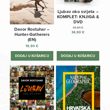
Ljubav oko svijeta –
KOMPLET: KNJIGA &
DVD
38,80
€
Davor Rostuhar –
34,90
€
Izvorna
Hunter-Gatherers
cijena
Trenutna
(EN)
bila
cijena
19,90
€
je:
je:
38,80 €.
34,90 €.
DODAJ U KOŠARICU
DODAJ U KOŠARICU