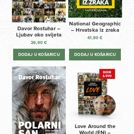
National Geographic
Davor Rostuhar –
– Hrvatska iz zraka
Ljubav oko svijeta
41,90
€
26,90
€
DODAJ U KOŠARICU
DODAJ U KOŠARICU
Love Around the
World (EN) –