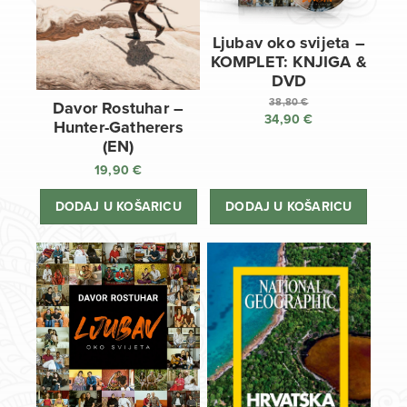
Ljubav oko svijeta –
KOMPLET: KNJIGA &
DVD
38,80
€
Davor Rostuhar –
34,90
€
Izvorna
Hunter-Gatherers
cijena
Trenutna
(EN)
bila
cijena
19,90
€
je:
je:
38,80 €.
34,90 €.
DODAJ U KOŠARICU
DODAJ U KOŠARICU