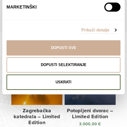
do
do
POGLEDAJTE SVE PROIZVODE U OVOJ KATEGORIJI
MARKETINŠKI
138,00 €
138,00 €
Prikaži detalje
DOPUSTI SVE
Limited Edition Fotografije
DOPUSTI SELEKTIRANJE
USKRATI
Zagrebačka
Potopljeni dvorac –
katedrala – Limited
Limited Edition
Edition
3.000,00
€