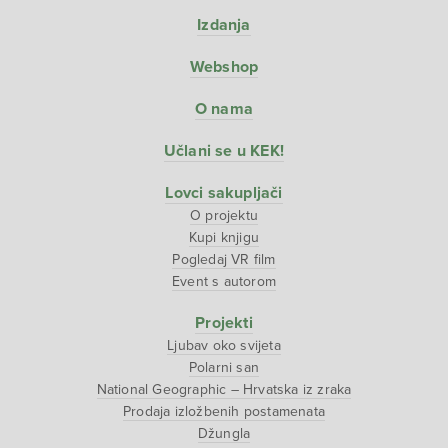
Izdanja
Webshop
O nama
Učlani se u KEK!
Lovci sakupljači
O projektu
Kupi knjigu
Pogledaj VR film
Event s autorom
Projekti
Ljubav oko svijeta
Polarni san
National Geographic – Hrvatska iz zraka
Prodaja izložbenih postamenata
Džungla