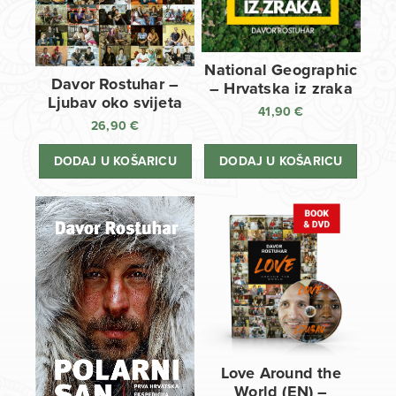
National Geographic
Davor Rostuhar –
– Hrvatska iz zraka
Ljubav oko svijeta
41,90
€
26,90
€
DODAJ U KOŠARICU
DODAJ U KOŠARICU
Love Around the
World (EN) –