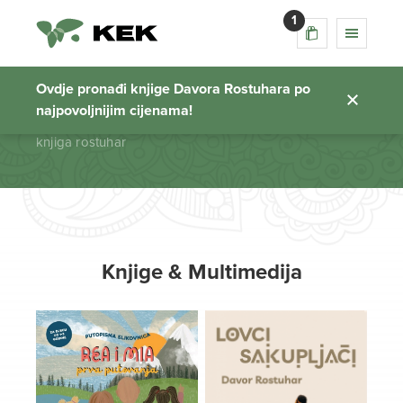
1
knjiga rostuhar
Ovdje pronađi knjige Davora Rostuhara po
najpovoljnijim cijenama!
Početna stranica
knjiga rostuhar
Knjige & Multimedija