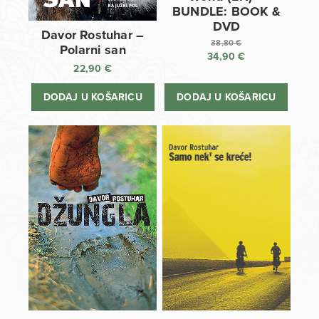
BUNDLE: BOOK &
DVD
Davor Rostuhar –
38,80
€
Polarni san
34,90
€
Izvorna
22,90
€
cijena
Trenutna
bila
cijena
DODAJ U KOŠARICU
DODAJ U KOŠARICU
je:
je:
38,80 €.
34,90 €.