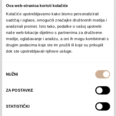
Ova web-stranica koristi kolačiće
Kolačiće upotrebljavamo kako bismo personalizirali
Butan – ljudi 2
Antarktika – krajolik
sadržaj i oglase, omogućili značajke društvenih medija i
2
analizirali promet. Isto tako, podatke o vašoj upotrebi
75,00
€
–
138,00
€
Raspon
cijena:
75,00
€
–
138,00
€
Raspon
naše web-lokacije dijelimo s partnerima za društvene
od
cijena:
medije, oglašavanje i analizu, a oni ih mogu kombinirati s
ODABERI OPCIJE
ODABERI OPCIJE
75,00 €
od
drugim podacima koje ste im pružili ili koje su prikupili
do
75,00 €
dok ste upotrebljavali njihove usluge.
138,00 €
do
138,00 €
Odabir
NUŽNI
pristanka
Dolac
Moreškanti – sjena
ZA POSTAVKE
75,00
€
–
138,00
€
Raspon
75,00
€
–
138,00
€
Raspon
cijena:
cijena:
ODABERI OPCIJE
ODABERI OPCIJE
STATISTIČKI
od
od
75,00 €
75,00 €