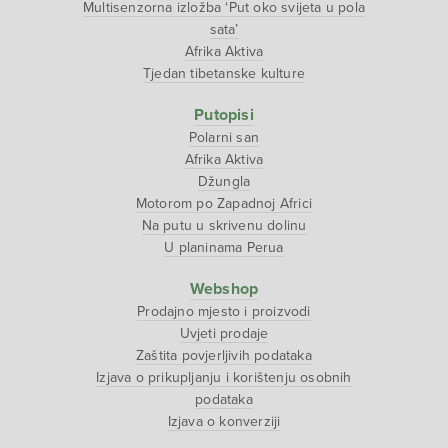
Multisenzorna izložba ‘Put oko svijeta u pola
sata’
Afrika Aktiva
Tjedan tibetanske kulture
Putopisi
Polarni san
Afrika Aktiva
Džungla
Motorom po Zapadnoj Africi
Na putu u skrivenu dolinu
U planinama Perua
Webshop
Prodajno mjesto i proizvodi
Uvjeti prodaje
Zaštita povjerljivih podataka
Izjava o prikupljanju i korištenju osobnih
podataka
Izjava o konverziji