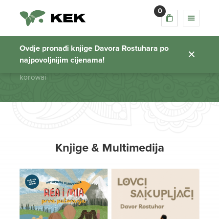
0
korowai
Ovdje pronađi knjige Davora Rostuhara po
najpovoljnijim cijenama!
Početna stranica
korowai
Knjige & Multimedija