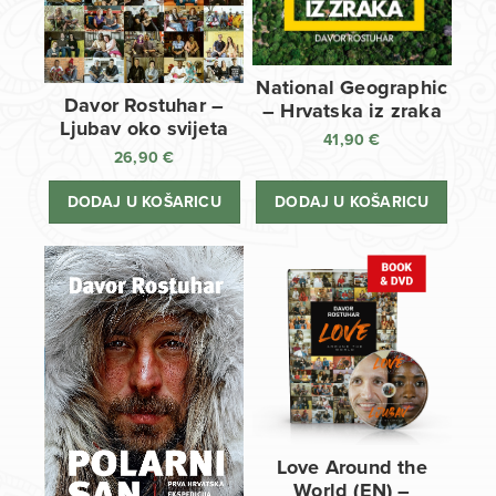
National Geographic
Davor Rostuhar –
– Hrvatska iz zraka
Ljubav oko svijeta
41,90
€
26,90
€
DODAJ U KOŠARICU
DODAJ U KOŠARICU
Love Around the
World (EN) –