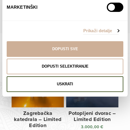
do
do
POGLEDAJTE SVE PROIZVODE U OVOJ KATEGORIJI
MARKETINŠKI
138,00 €
138,00 €
Prikaži detalje
DOPUSTI SVE
Limited Edition Fotografije
DOPUSTI SELEKTIRANJE
USKRATI
Zagrebačka
Potopljeni dvorac –
katedrala – Limited
Limited Edition
Edition
3.000,00
€