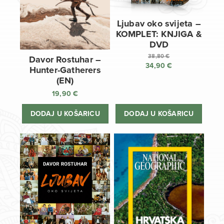
Ljubav oko svijeta –
KOMPLET: KNJIGA &
DVD
38,80
€
Davor Rostuhar –
34,90
€
Izvorna
Hunter-Gatherers
cijena
Trenutna
(EN)
bila
cijena
19,90
€
je:
je:
38,80 €.
34,90 €.
DODAJ U KOŠARICU
DODAJ U KOŠARICU