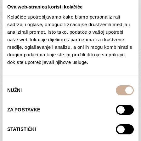
Ova web-stranica koristi kolačiće
Kolačiće upotrebljavamo kako bismo personalizirali
Butan – ljudi 2
Antarktika – krajolik
sadržaj i oglase, omogućili značajke društvenih medija i
2
analizirali promet. Isto tako, podatke o vašoj upotrebi
75,00
€
–
138,00
€
Raspon
cijena:
75,00
€
–
138,00
€
Raspon
naše web-lokacije dijelimo s partnerima za društvene
od
cijena:
medije, oglašavanje i analizu, a oni ih mogu kombinirati s
ODABERI OPCIJE
ODABERI OPCIJE
75,00 €
od
drugim podacima koje ste im pružili ili koje su prikupili
do
75,00 €
dok ste upotrebljavali njihove usluge.
138,00 €
do
138,00 €
Odabir
NUŽNI
pristanka
Dolac
Moreškanti – sjena
ZA POSTAVKE
75,00
€
–
138,00
€
Raspon
75,00
€
–
138,00
€
Raspon
cijena:
cijena:
ODABERI OPCIJE
ODABERI OPCIJE
STATISTIČKI
od
od
75,00 €
75,00 €