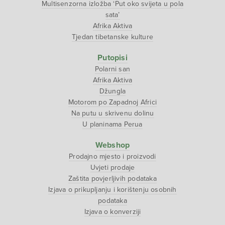
Multisenzorna izložba ‘Put oko svijeta u pola
sata’
Afrika Aktiva
Tjedan tibetanske kulture
Putopisi
Polarni san
Afrika Aktiva
Džungla
Motorom po Zapadnoj Africi
Na putu u skrivenu dolinu
U planinama Perua
Webshop
Prodajno mjesto i proizvodi
Uvjeti prodaje
Zaštita povjerljivih podataka
Izjava o prikupljanju i korištenju osobnih
podataka
Izjava o konverziji