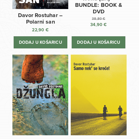
BUNDLE: BOOK &
DVD
Davor Rostuhar –
38,80
€
Polarni san
34,90
€
Izvorna
22,90
€
cijena
Trenutna
bila
cijena
DODAJ U KOŠARICU
DODAJ U KOŠARICU
je:
je:
38,80 €.
34,90 €.