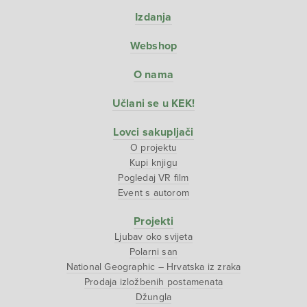
Izdanja
Webshop
O nama
Učlani se u KEK!
Lovci sakupljači
O projektu
Kupi knjigu
Pogledaj VR film
Event s autorom
Projekti
Ljubav oko svijeta
Polarni san
National Geographic – Hrvatska iz zraka
Prodaja izložbenih postamenata
Džungla