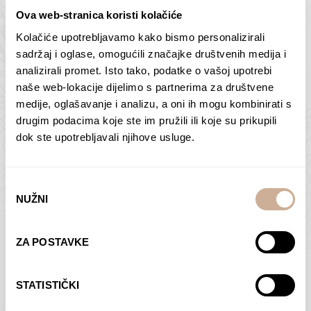
Ova web-stranica koristi kolačiće
Kolačiće upotrebljavamo kako bismo personalizirali
Butan – ljudi 2
Antarktika – krajolik
sadržaj i oglase, omogućili značajke društvenih medija i
2
analizirali promet. Isto tako, podatke o vašoj upotrebi
75,00
€
–
138,00
€
Raspon
cijena:
75,00
€
–
138,00
€
Raspon
naše web-lokacije dijelimo s partnerima za društvene
od
cijena:
medije, oglašavanje i analizu, a oni ih mogu kombinirati s
ODABERI OPCIJE
ODABERI OPCIJE
75,00 €
od
drugim podacima koje ste im pružili ili koje su prikupili
do
75,00 €
dok ste upotrebljavali njihove usluge.
138,00 €
do
138,00 €
Odabir
NUŽNI
pristanka
Dolac
Moreškanti – sjena
ZA POSTAVKE
75,00
€
–
138,00
€
Raspon
75,00
€
–
138,00
€
Raspon
cijena:
cijena:
ODABERI OPCIJE
ODABERI OPCIJE
STATISTIČKI
od
od
75,00 €
75,00 €