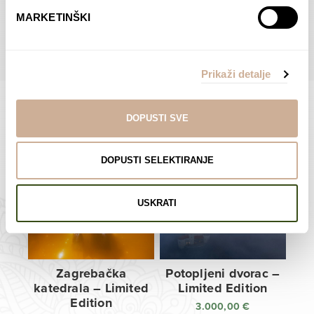
do
do
POGLEDAJTE SVE PROIZVODE U OVOJ KATEGORIJI
MARKETINŠKI
138,00 €
138,00 €
Prikaži detalje
DOPUSTI SVE
Limited Edition Fotografije
DOPUSTI SELEKTIRANJE
USKRATI
Zagrebačka
Potopljeni dvorac –
katedrala – Limited
Limited Edition
Edition
3.000,00
€