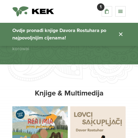
1
korowai
Ovdje pronađi knjige Davora Rostuhara po
najpovoljnijim cijenama!
Početna stranica
korowai
Knjige & Multimedija