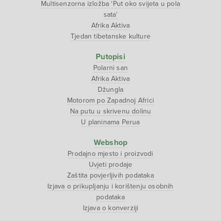
Multisenzorna izložba ‘Put oko svijeta u pola
sata’
Afrika Aktiva
Tjedan tibetanske kulture
Putopisi
Polarni san
Afrika Aktiva
Džungla
Motorom po Zapadnoj Africi
Na putu u skrivenu dolinu
U planinama Perua
Webshop
Prodajno mjesto i proizvodi
Uvjeti prodaje
Zaštita povjerljivih podataka
Izjava o prikupljanju i korištenju osobnih
podataka
Izjava o konverziji