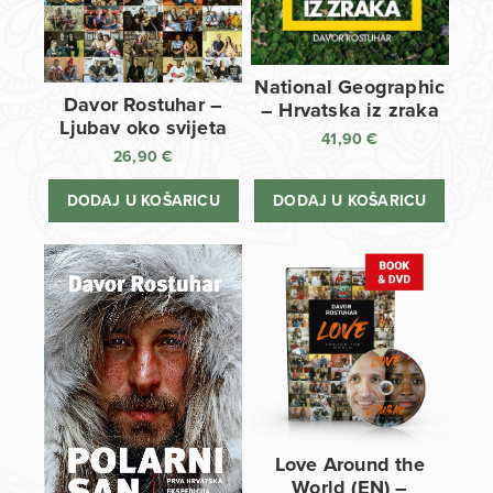
National Geographic
Davor Rostuhar –
– Hrvatska iz zraka
Ljubav oko svijeta
41,90
€
26,90
€
DODAJ U KOŠARICU
DODAJ U KOŠARICU
Love Around the
World (EN) –