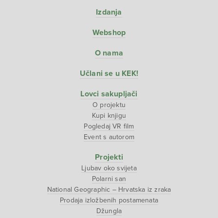
Izdanja
Webshop
O nama
Učlani se u KEK!
Lovci sakupljači
O projektu
Kupi knjigu
Pogledaj VR film
Event s autorom
Projekti
Ljubav oko svijeta
Polarni san
National Geographic – Hrvatska iz zraka
Prodaja izložbenih postamenata
Džungla