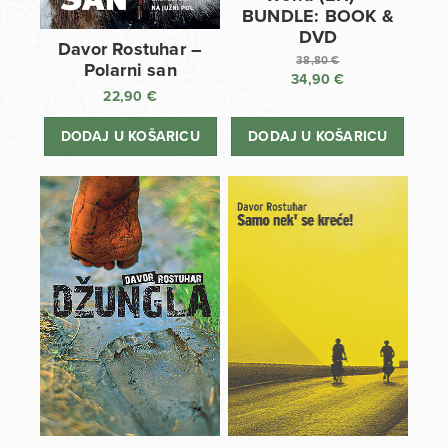
BUNDLE: BOOK &
DVD
Davor Rostuhar –
38,80
€
Polarni san
34,90
€
Izvorna
22,90
€
cijena
Trenutna
bila
cijena
DODAJ U KOŠARICU
DODAJ U KOŠARICU
je:
je:
38,80 €.
34,90 €.