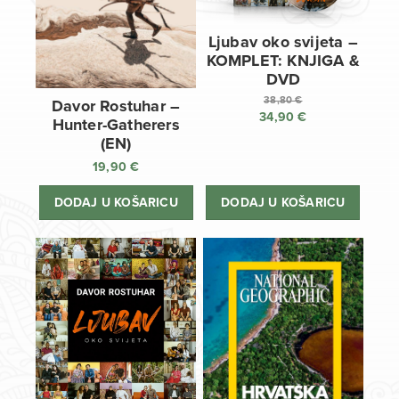
Ljubav oko svijeta –
KOMPLET: KNJIGA &
DVD
38,80
€
Davor Rostuhar –
34,90
€
Izvorna
Hunter-Gatherers
cijena
Trenutna
(EN)
bila
cijena
19,90
€
je:
je:
38,80 €.
34,90 €.
DODAJ U KOŠARICU
DODAJ U KOŠARICU