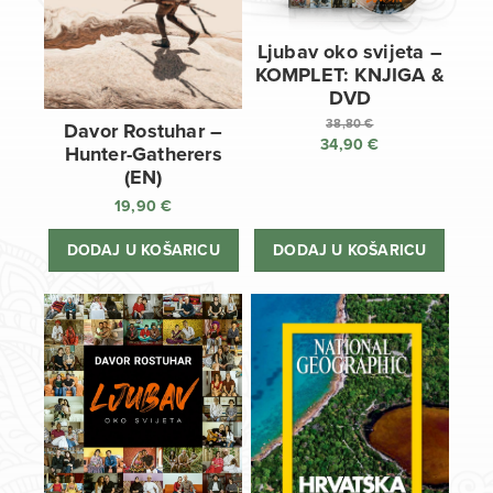
Ljubav oko svijeta –
KOMPLET: KNJIGA &
DVD
38,80
€
Davor Rostuhar –
34,90
€
Izvorna
Hunter-Gatherers
cijena
Trenutna
(EN)
bila
cijena
19,90
€
je:
je:
38,80 €.
34,90 €.
DODAJ U KOŠARICU
DODAJ U KOŠARICU