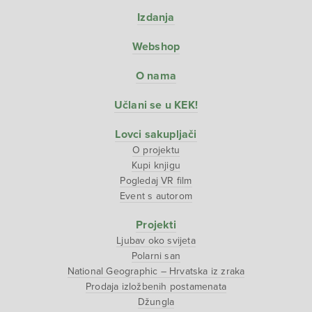
Izdanja
Webshop
O nama
Učlani se u KEK!
Lovci sakupljači
O projektu
Kupi knjigu
Pogledaj VR film
Event s autorom
Projekti
Ljubav oko svijeta
Polarni san
National Geographic – Hrvatska iz zraka
Prodaja izložbenih postamenata
Džungla