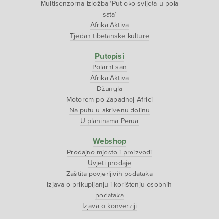
Multisenzorna izložba ‘Put oko svijeta u pola
sata’
Afrika Aktiva
Tjedan tibetanske kulture
Putopisi
Polarni san
Afrika Aktiva
Džungla
Motorom po Zapadnoj Africi
Na putu u skrivenu dolinu
U planinama Perua
Webshop
Prodajno mjesto i proizvodi
Uvjeti prodaje
Zaštita povjerljivih podataka
Izjava o prikupljanju i korištenju osobnih
podataka
Izjava o konverziji