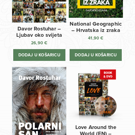
National Geographic
Davor Rostuhar –
– Hrvatska iz zraka
Ljubav oko svijeta
41,90
€
26,90
€
DODAJ U KOŠARICU
DODAJ U KOŠARICU
Love Around the
World (EN) –