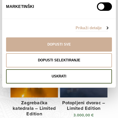
do
do
POGLEDAJTE SVE PROIZVODE U OVOJ KATEGORIJI
MARKETINŠKI
138,00 €
138,00 €
Prikaži detalje
DOPUSTI SVE
Limited Edition Fotografije
DOPUSTI SELEKTIRANJE
USKRATI
Zagrebačka
Potopljeni dvorac –
katedrala – Limited
Limited Edition
Edition
3.000,00
€