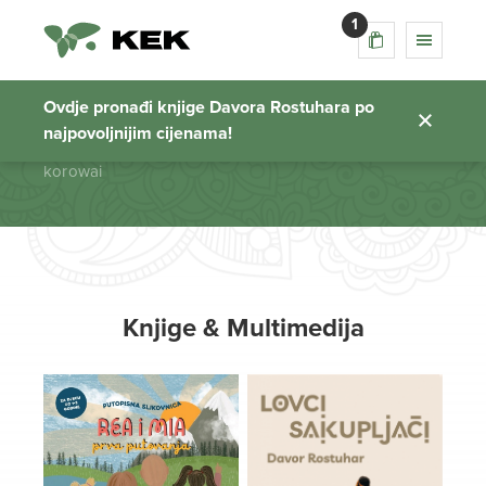
1
korowai
Ovdje pronađi knjige Davora Rostuhara po
najpovoljnijim cijenama!
Početna stranica
korowai
Knjige & Multimedija