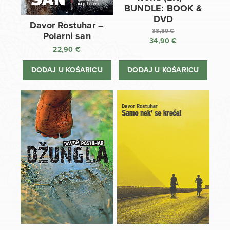
BUNDLE: BOOK &
DVD
Davor Rostuhar –
38,80
€
Polarni san
34,90
€
Izvorna
22,90
€
cijena
Trenutna
bila
cijena
DODAJ U KOŠARICU
DODAJ U KOŠARICU
je:
je:
38,80 €.
34,90 €.