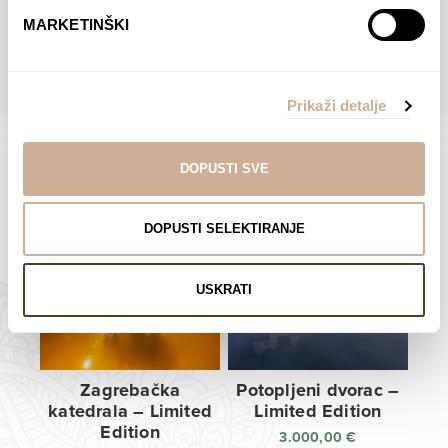
do
do
POGLEDAJTE SVE PROIZVODE U OVOJ KATEGORIJI
MARKETINŠKI
138,00 €
138,00 €
Prikaži detalje
DOPUSTI SVE
Limited Edition Fotografije
DOPUSTI SELEKTIRANJE
USKRATI
Zagrebačka
Potopljeni dvorac –
katedrala – Limited
Limited Edition
Edition
3.000,00
€