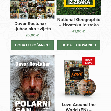
National Geographic
Davor Rostuhar –
– Hrvatska iz zraka
Ljubav oko svijeta
41,90
€
26,90
€
DODAJ U KOŠARICU
DODAJ U KOŠARICU
Love Around the
World (EN) –