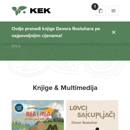
1
krka
Ovdje pronađi knjige Davora Rostuhara po
najpovoljnijim cijenama!
Početna stranica
krka
Knjige & Multimedija