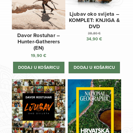
Ljubav oko svijeta –
KOMPLET: KNJIGA &
DVD
38,80
€
Davor Rostuhar –
34,90
€
Izvorna
Hunter-Gatherers
cijena
Trenutna
(EN)
bila
cijena
19,90
€
je:
je:
38,80 €.
34,90 €.
DODAJ U KOŠARICU
DODAJ U KOŠARICU