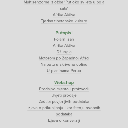
Multisenzorna izložba ‘Put oko svijeta u pola
sata’
Afrika Aktiva
Tjedan tibetanske kulture
Putopisi
Polarni san
Afrika Aktiva
Džungla
Motorom po Zapadnoj Africi
Na putu u skrivenu dolinu
U planinama Perua
Webshop
Prodajno mjesto i proizvodi
Uvjeti prodaje
Zaštita povjerljivih podataka
Izjava o prikupljanju i korištenju osobnih
podataka
Izjava o konverziji