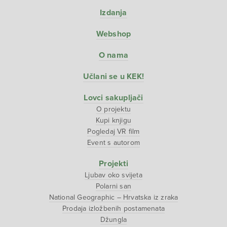
Izdanja
Webshop
O nama
Učlani se u KEK!
Lovci sakupljači
O projektu
Kupi knjigu
Pogledaj VR film
Event s autorom
Projekti
Ljubav oko svijeta
Polarni san
National Geographic – Hrvatska iz zraka
Prodaja izložbenih postamenata
Džungla