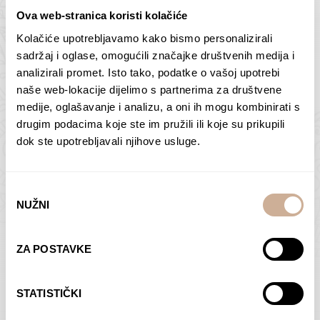
Ova web-stranica koristi kolačiće
Kolačiće upotrebljavamo kako bismo personalizirali
Butan – ljudi 2
Antarktika – krajolik
sadržaj i oglase, omogućili značajke društvenih medija i
2
analizirali promet. Isto tako, podatke o vašoj upotrebi
75,00
€
–
138,00
€
Raspon
cijena:
75,00
€
–
138,00
€
Raspon
naše web-lokacije dijelimo s partnerima za društvene
od
cijena:
medije, oglašavanje i analizu, a oni ih mogu kombinirati s
ODABERI OPCIJE
ODABERI OPCIJE
75,00 €
od
drugim podacima koje ste im pružili ili koje su prikupili
do
75,00 €
dok ste upotrebljavali njihove usluge.
138,00 €
do
138,00 €
Odabir
NUŽNI
pristanka
Dolac
Moreškanti – sjena
ZA POSTAVKE
75,00
€
–
138,00
€
Raspon
75,00
€
–
138,00
€
Raspon
cijena:
cijena:
ODABERI OPCIJE
ODABERI OPCIJE
STATISTIČKI
od
od
75,00 €
75,00 €