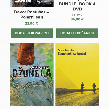
BUNDLE: BOOK &
DVD
Davor Rostuhar –
38,80
€
Polarni san
34,90
€
Izvorna
22,90
€
cijena
Trenutna
bila
cijena
DODAJ U KOŠARICU
DODAJ U KOŠARICU
je:
je:
38,80 €.
34,90 €.