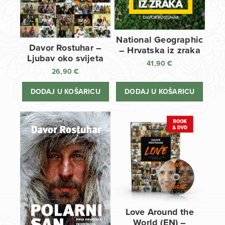
National Geographic
Davor Rostuhar –
– Hrvatska iz zraka
Ljubav oko svijeta
41,90
€
26,90
€
DODAJ U KOŠARICU
DODAJ U KOŠARICU
Love Around the
World (EN) –