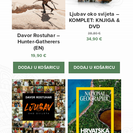
Ljubav oko svijeta –
KOMPLET: KNJIGA &
DVD
38,80
€
Davor Rostuhar –
34,90
€
Izvorna
Hunter-Gatherers
cijena
Trenutna
(EN)
bila
cijena
19,90
€
je:
je:
38,80 €.
34,90 €.
DODAJ U KOŠARICU
DODAJ U KOŠARICU