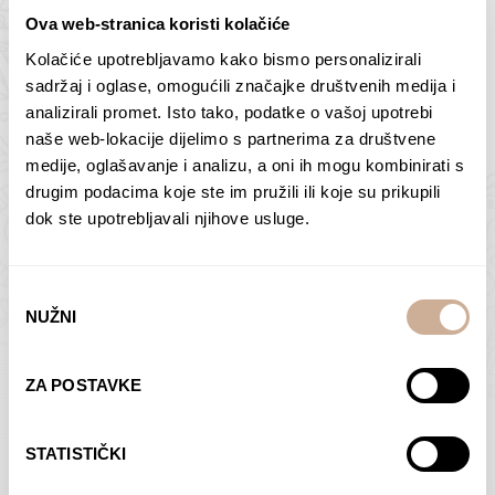
Ova web-stranica koristi kolačiće
Kolačiće upotrebljavamo kako bismo personalizirali
Butan – ljudi 2
Antarktika – krajolik
sadržaj i oglase, omogućili značajke društvenih medija i
2
analizirali promet. Isto tako, podatke o vašoj upotrebi
75,00
€
–
138,00
€
Raspon
cijena:
75,00
€
–
138,00
€
Raspon
naše web-lokacije dijelimo s partnerima za društvene
od
cijena:
medije, oglašavanje i analizu, a oni ih mogu kombinirati s
ODABERI OPCIJE
ODABERI OPCIJE
75,00 €
od
drugim podacima koje ste im pružili ili koje su prikupili
do
75,00 €
dok ste upotrebljavali njihove usluge.
138,00 €
do
138,00 €
Odabir
NUŽNI
pristanka
Dolac
Moreškanti – sjena
ZA POSTAVKE
75,00
€
–
138,00
€
Raspon
75,00
€
–
138,00
€
Raspon
cijena:
cijena:
ODABERI OPCIJE
ODABERI OPCIJE
STATISTIČKI
od
od
75,00 €
75,00 €