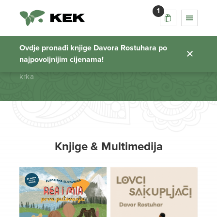
1
krka
Ovdje pronađi knjige Davora Rostuhara po
najpovoljnijim cijenama!
Početna stranica
krka
Knjige & Multimedija