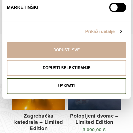
do
do
POGLEDAJTE SVE PROIZVODE U OVOJ KATEGORIJI
MARKETINŠKI
138,00 €
138,00 €
Prikaži detalje
DOPUSTI SVE
Limited Edition Fotografije
DOPUSTI SELEKTIRANJE
USKRATI
Zagrebačka
Potopljeni dvorac –
katedrala – Limited
Limited Edition
Edition
3.000,00
€