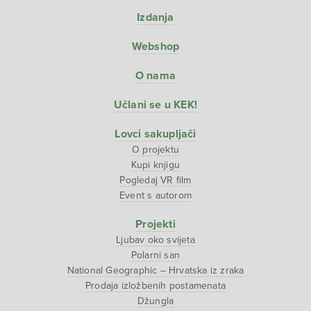
Izdanja
Webshop
O nama
Učlani se u KEK!
Lovci sakupljači
O projektu
Kupi knjigu
Pogledaj VR film
Event s autorom
Projekti
Ljubav oko svijeta
Polarni san
National Geographic – Hrvatska iz zraka
Prodaja izložbenih postamenata
Džungla