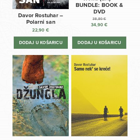
BUNDLE: BOOK &
DVD
Davor Rostuhar –
38,80
€
Polarni san
34,90
€
Izvorna
22,90
€
cijena
Trenutna
bila
cijena
DODAJ U KOŠARICU
DODAJ U KOŠARICU
je:
je:
38,80 €.
34,90 €.