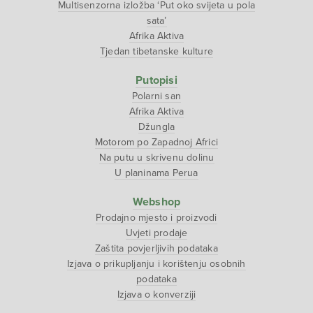
Multisenzorna izložba ‘Put oko svijeta u pola
sata’
Afrika Aktiva
Tjedan tibetanske kulture
Putopisi
Polarni san
Afrika Aktiva
Džungla
Motorom po Zapadnoj Africi
Na putu u skrivenu dolinu
U planinama Perua
Webshop
Prodajno mjesto i proizvodi
Uvjeti prodaje
Zaštita povjerljivih podataka
Izjava o prikupljanju i korištenju osobnih
podataka
Izjava o konverziji