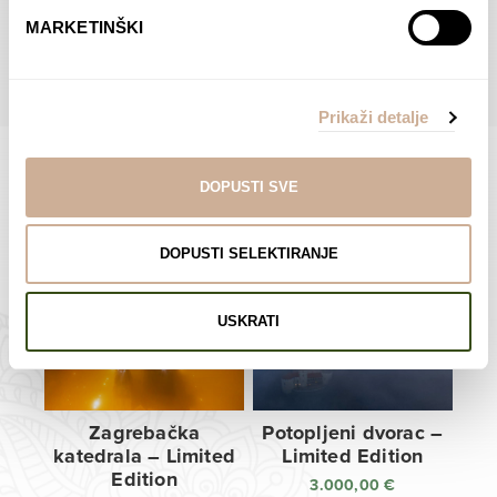
do
do
POGLEDAJTE SVE PROIZVODE U OVOJ KATEGORIJI
MARKETINŠKI
138,00 €
138,00 €
Prikaži detalje
DOPUSTI SVE
Limited Edition Fotografije
DOPUSTI SELEKTIRANJE
USKRATI
Zagrebačka
Potopljeni dvorac –
katedrala – Limited
Limited Edition
Edition
3.000,00
€