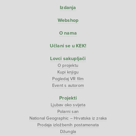
Izdanja
Webshop
O nama
Učlani se u KEK!
Lovci sakupljači
O projektu
Kupi knjigu
Pogledaj VR film
Event s autorom
Projekti
Ljubav oko svijeta
Polarni san
National Geographic – Hrvatska iz zraka
Prodaja izložbenih postamenata
Džungla