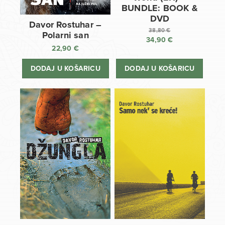
BUNDLE: BOOK &
DVD
Davor Rostuhar –
38,80
€
Polarni san
34,90
€
Izvorna
22,90
€
cijena
Trenutna
bila
cijena
DODAJ U KOŠARICU
DODAJ U KOŠARICU
je:
je:
38,80 €.
34,90 €.