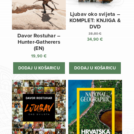
Ljubav oko svijeta –
KOMPLET: KNJIGA &
DVD
38,80
€
Davor Rostuhar –
34,90
€
Izvorna
Hunter-Gatherers
cijena
Trenutna
(EN)
bila
cijena
19,90
€
je:
je:
38,80 €.
34,90 €.
DODAJ U KOŠARICU
DODAJ U KOŠARICU