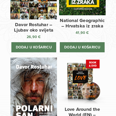
National Geographic
Davor Rostuhar –
– Hrvatska iz zraka
Ljubav oko svijeta
41,90
€
26,90
€
DODAJ U KOŠARICU
DODAJ U KOŠARICU
Love Around the
World (EN) –