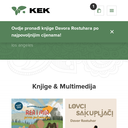
1
los angeles
Ovdje pronađi knjige Davora Rostuhara po
najpovoljnijim cijenama!
Početna stranica
los angeles
Knjige & Multimedija