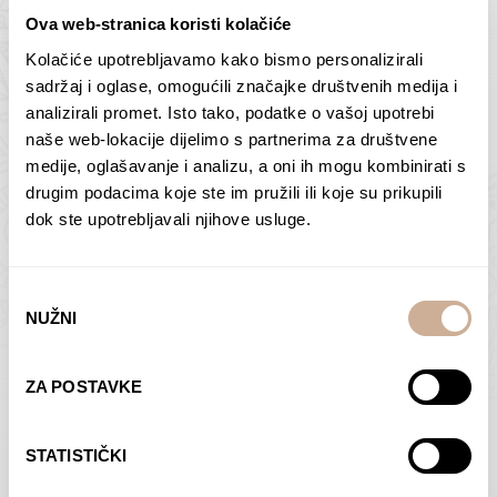
Ova web-stranica koristi kolačiće
Kolačiće upotrebljavamo kako bismo personalizirali
Butan – ljudi 2
Antarktika – krajolik
sadržaj i oglase, omogućili značajke društvenih medija i
2
analizirali promet. Isto tako, podatke o vašoj upotrebi
75,00
€
–
138,00
€
Raspon
cijena:
75,00
€
–
138,00
€
Raspon
naše web-lokacije dijelimo s partnerima za društvene
od
cijena:
medije, oglašavanje i analizu, a oni ih mogu kombinirati s
ODABERI OPCIJE
ODABERI OPCIJE
75,00 €
od
drugim podacima koje ste im pružili ili koje su prikupili
do
75,00 €
dok ste upotrebljavali njihove usluge.
138,00 €
do
138,00 €
Odabir
NUŽNI
pristanka
Dolac
Moreškanti – sjena
ZA POSTAVKE
75,00
€
–
138,00
€
Raspon
75,00
€
–
138,00
€
Raspon
cijena:
cijena:
ODABERI OPCIJE
ODABERI OPCIJE
STATISTIČKI
od
od
75,00 €
75,00 €