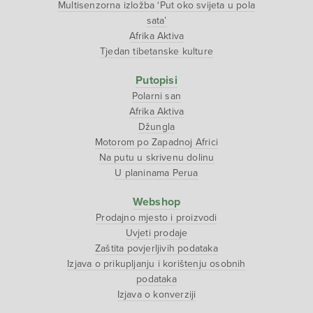
Multisenzorna izložba ‘Put oko svijeta u pola
sata’
Afrika Aktiva
Tjedan tibetanske kulture
Putopisi
Polarni san
Afrika Aktiva
Džungla
Motorom po Zapadnoj Africi
Na putu u skrivenu dolinu
U planinama Perua
Webshop
Prodajno mjesto i proizvodi
Uvjeti prodaje
Zaštita povjerljivih podataka
Izjava o prikupljanju i korištenju osobnih
podataka
Izjava o konverziji