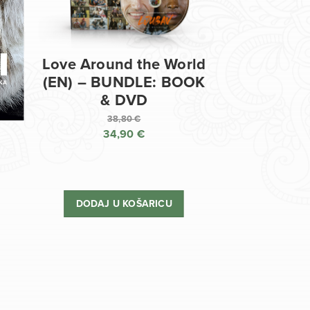
Love Around the World
(EN) – BUNDLE: BOOK
& DVD
38,80
€
34,90
€
Izvorna
cijena
Trenutna
bila
cijena
je:
je:
DODAJ U KOŠARICU
38,80 €.
34,90 €.