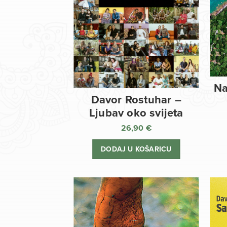
Na
Davor Rostuhar –
Ljubav oko svijeta
26,90
€
DODAJ U KOŠARICU