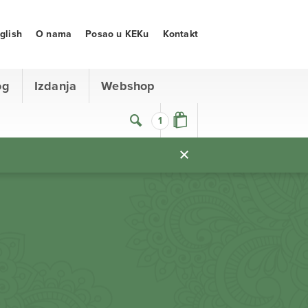
glish
O nama
Posao u KEKu
Kontakt
og
Izdanja
Webshop
1