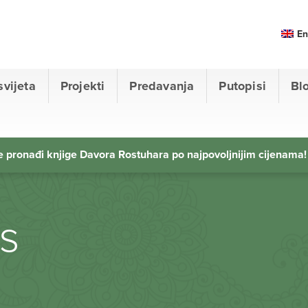
En
svijeta
Projekti
Predavanja
Putopisi
Bl
 pronađi knjige Davora Rostuhara po najpovoljnijim cijenama!
s