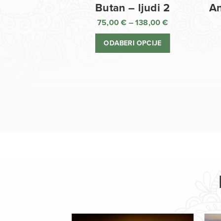
Butan – ljudi 2
An
75,00
€
–
138,00
€
Raspon
cijena:
ODABERI OPCIJE
od
75,00 €
do
138,00 €