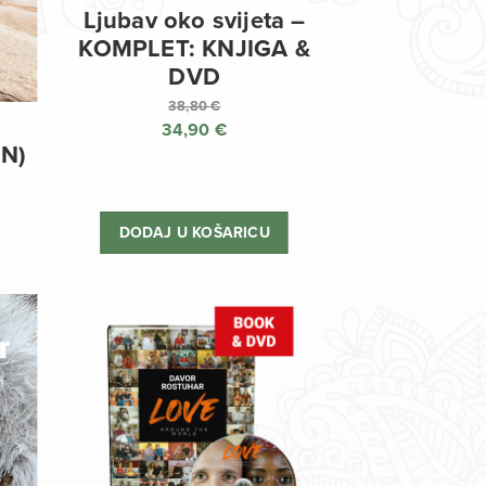
Ljubav oko svijeta –
KOMPLET: KNJIGA &
DVD
38,80
€
34,90
€
Izvorna
EN)
cijena
Trenutna
bila
cijena
je:
je:
DODAJ U KOŠARICU
38,80 €.
34,90 €.