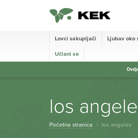
Lovci sakupljači
Ljubav oko 
Učlani se
Ovdje
los angele
Početna stranica
los angeles