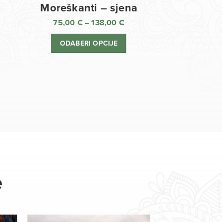
Moreškanti – sjena
75,00
€
–
138,00
€
aspon
Raspon
jena:
cijena:
ODABERI OPCIJE
d
od
,00 €
75,00 €
o
do
8,00 €
138,00 €
e