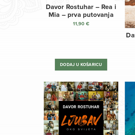
Davor Rostuhar – Rea i
Mia – prva putovanja
11,90
€
Da
DODAJ U KOŠARICU