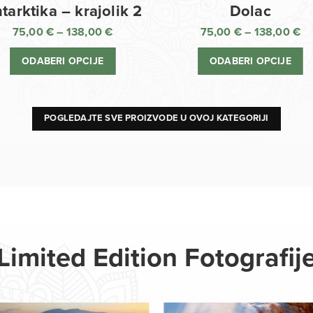
Dolac
tarktika – krajolik 2
75,00
€
–
138,00
€
75,00
€
–
138,00
€
R
Raspon
ci
cijena:
ODABERI OPCIJE
ODABERI OPCIJE
o
od
75
75,00 €
d
do
13
138,00 €
POGLEDAJTE SVE PROIZVODE U OVOJ KATEGORIJI
Limited Edition Fotografij