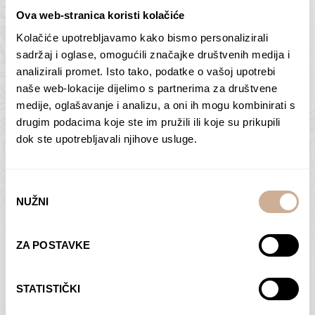
Ova web-stranica koristi kolačiće
Kolačiće upotrebljavamo kako bismo personalizirali
Butan – ljudi 2
Antarktika – krajolik
sadržaj i oglase, omogućili značajke društvenih medija i
2
analizirali promet. Isto tako, podatke o vašoj upotrebi
75,00
€
–
138,00
€
Raspon
cijena:
75,00
€
–
138,00
€
Raspon
naše web-lokacije dijelimo s partnerima za društvene
od
cijena:
medije, oglašavanje i analizu, a oni ih mogu kombinirati s
ODABERI OPCIJE
ODABERI OPCIJE
75,00 €
od
drugim podacima koje ste im pružili ili koje su prikupili
do
75,00 €
dok ste upotrebljavali njihove usluge.
138,00 €
do
138,00 €
Odabir
NUŽNI
pristanka
Dolac
Moreškanti – sjena
ZA POSTAVKE
75,00
€
–
138,00
€
Raspon
75,00
€
–
138,00
€
Raspon
cijena:
cijena:
ODABERI OPCIJE
ODABERI OPCIJE
STATISTIČKI
od
od
75,00 €
75,00 €