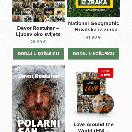
National Geographic
Davor Rostuhar –
– Hrvatska iz zraka
Ljubav oko svijeta
41,90
€
26,90
€
DODAJ U KOŠARICU
DODAJ U KOŠARICU
Love Around the
World (EN) –