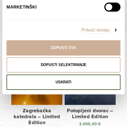
do
do
POGLEDAJTE SVE PROIZVODE U OVOJ KATEGORIJI
MARKETINŠKI
138,00 €
138,00 €
Prikaži detalje
DOPUSTI SVE
Limited Edition Fotografije
DOPUSTI SELEKTIRANJE
USKRATI
Zagrebačka
Potopljeni dvorac –
katedrala – Limited
Limited Edition
Edition
3.000,00
€