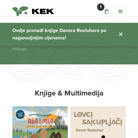
1
mrduja
Ovdje pronađi knjige Davora Rostuhara po
najpovoljnijim cijenama!
Početna stranica
mrduja
Knjige & Multimedija