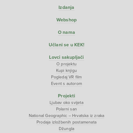
Izdanja
Webshop
O nama
Učlani se u KEK!
Lovci sakupljači
O projektu
Kupi knjigu
Pogledaj VR film
Event s autorom
Projekti
Ljubav oko svijeta
Polarni san
National Geographic – Hrvatska iz zraka
Prodaja izložbenih postamenata
Džungla