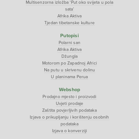
Multisenzorna izložba ‘Put oko svijeta u pola
sata’
Afrika Aktiva
Tjedan tibetanske kulture
Putopisi
Polarni san
Afrika Aktiva
Džungla
Motorom po Zapadnoj Africi
Na putu u skrivenu dolinu
U planinama Perua
Webshop
Prodajno mjesto i proizvodi
Uvjeti prodaje
Zaštita povjerljivih podataka
Izjava o prikupljanju i korištenju osobnih
podataka
Izjava o konverziji