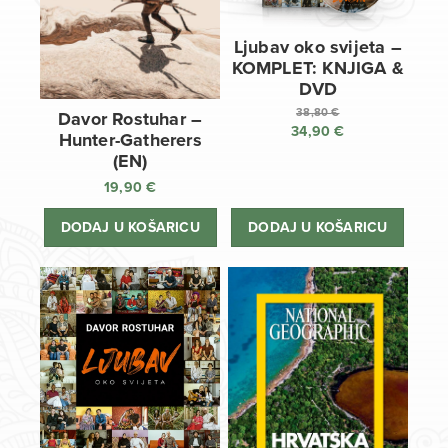
Ljubav oko svijeta –
KOMPLET: KNJIGA &
DVD
38,80
€
Davor Rostuhar –
34,90
€
Izvorna
Hunter-Gatherers
cijena
Trenutna
(EN)
bila
cijena
19,90
€
je:
je:
38,80 €.
34,90 €.
DODAJ U KOŠARICU
DODAJ U KOŠARICU