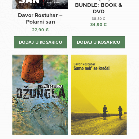
BUNDLE: BOOK &
DVD
Davor Rostuhar –
38,80
€
Polarni san
34,90
€
Izvorna
22,90
€
cijena
Trenutna
bila
cijena
DODAJ U KOŠARICU
DODAJ U KOŠARICU
je:
je:
38,80 €.
34,90 €.