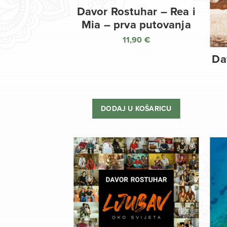
Davor Rostuhar – Rea i
Mia – prva putovanja
11,90
€
Da
DODAJ U KOŠARICU