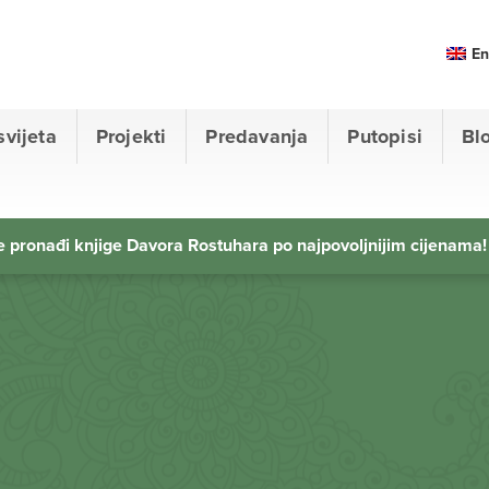
En
svijeta
Projekti
Predavanja
Putopisi
Bl
 pronađi knjige Davora Rostuhara po najpovoljnijim cijenama!