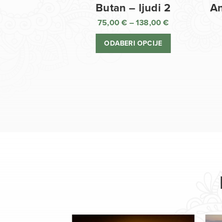
Butan – ljudi 2
An
75,00
€
–
138,00
€
Raspon
cijena:
ODABERI OPCIJE
od
75,00 €
do
138,00 €