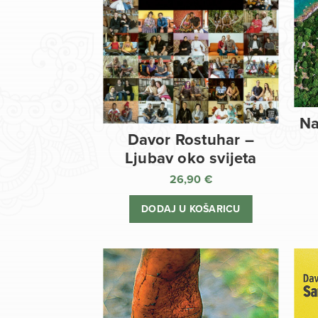
Na
Davor Rostuhar –
Ljubav oko svijeta
26,90
€
DODAJ U KOŠARICU