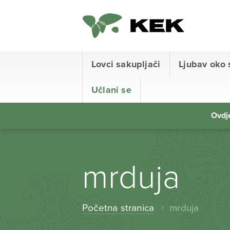
Lovci sakupljači
Ljubav oko 
Učlani se
Ovdje
mrduja
Početna stranica
mrduja