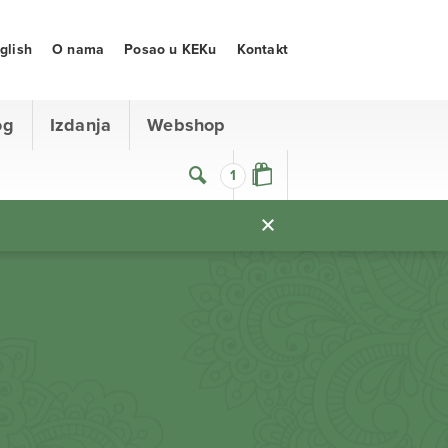
glish
O nama
Posao u KEKu
Kontakt
og
Izdanja
Webshop
1