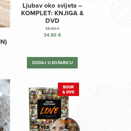
Ljubav oko svijeta –
KOMPLET: KNJIGA &
DVD
38,80
€
34,90
€
Izvorna
EN)
cijena
Trenutna
bila
cijena
je:
je:
DODAJ U KOŠARICU
38,80 €.
34,90 €.