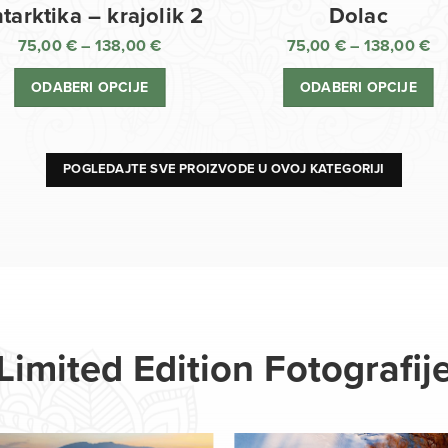
Dolac
tarktika – krajolik 2
75,00
€
–
138,00
€
75,00
€
–
138,00
€
R
Raspon
ci
cijena:
ODABERI OPCIJE
ODABERI OPCIJE
o
od
75
75,00 €
d
do
13
138,00 €
POGLEDAJTE SVE PROIZVODE U OVOJ KATEGORIJI
Limited Edition Fotografij