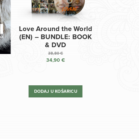
Love Around the World
(EN) – BUNDLE: BOOK
& DVD
38,80
€
34,90
€
Izvorna
cijena
Trenutna
bila
cijena
je:
je:
DODAJ U KOŠARICU
38,80 €.
34,90 €.