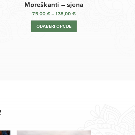
Moreškanti – sjena
75,00
€
–
138,00
€
aspon
Raspon
jena:
cijena:
ODABERI OPCIJE
d
od
,00 €
75,00 €
o
do
8,00 €
138,00 €
e