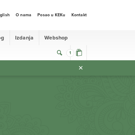
glish
O nama
Posao u KEKu
Kontakt
og
Izdanja
Webshop
1