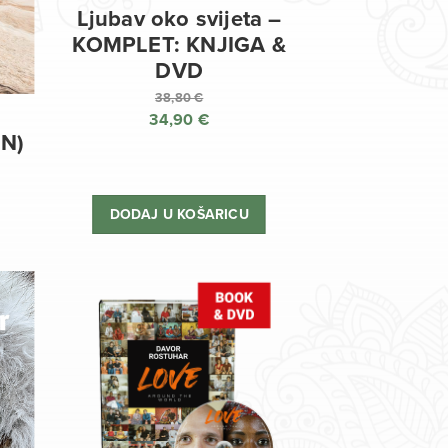
Ljubav oko svijeta –
KOMPLET: KNJIGA &
DVD
38,80
€
34,90
€
Izvorna
EN)
cijena
Trenutna
bila
cijena
je:
je:
DODAJ U KOŠARICU
38,80 €.
34,90 €.