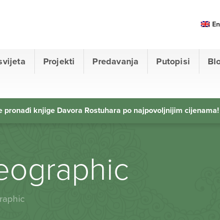
En
svijeta
Projekti
Predavanja
Putopisi
Bl
 pronađi knjige Davora Rostuhara po najpovoljnijim cijenama!
geographic
raphic