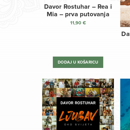
Davor Rostuhar – Rea i
Mia – prva putovanja
11,90
€
Da
DODAJ U KOŠARICU