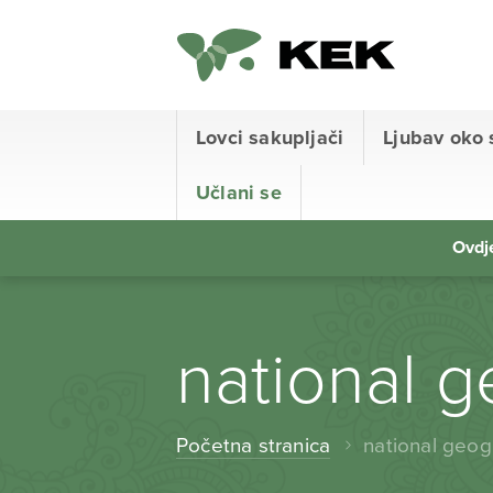
Lovci sakupljači
Ljubav oko 
Učlani se
Ovdje
national 
Početna stranica
national geog