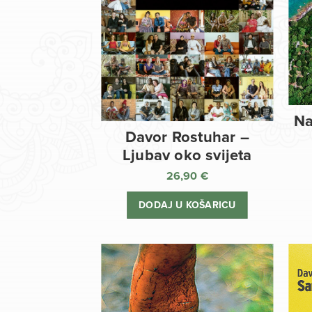
Na
Davor Rostuhar –
Ljubav oko svijeta
26,90
€
DODAJ U KOŠARICU