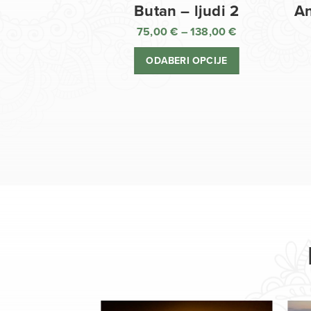
Butan – ljudi 2
An
75,00
€
–
138,00
€
Raspon
cijena:
ODABERI OPCIJE
od
75,00 €
do
138,00 €