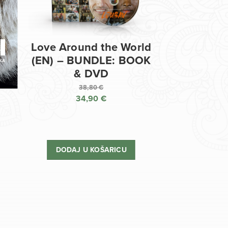
Love Around the World
(EN) – BUNDLE: BOOK
& DVD
38,80
€
34,90
€
Izvorna
cijena
Trenutna
bila
cijena
je:
je:
DODAJ U KOŠARICU
38,80 €.
34,90 €.