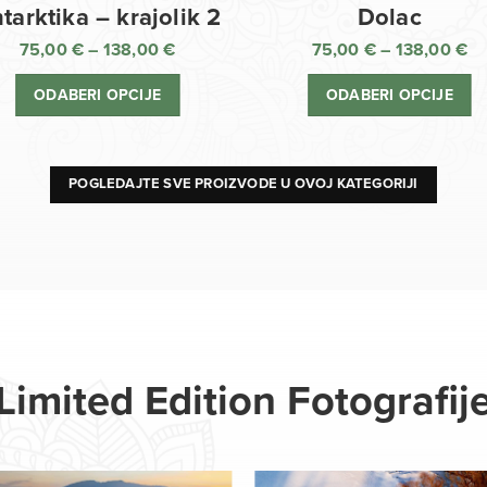
Dolac
tarktika – krajolik 2
75,00
€
–
138,00
€
75,00
€
–
138,00
€
R
Raspon
ci
cijena:
ODABERI OPCIJE
ODABERI OPCIJE
o
od
75
75,00 €
d
do
13
138,00 €
POGLEDAJTE SVE PROIZVODE U OVOJ KATEGORIJI
Limited Edition Fotografij