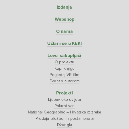
Izdanja
Webshop
O nama
Učlani se u KEK!
Lovci sakupljači
O projektu
Kupi knjigu
Pogledaj VR film
Event s autorom
Projekti
Ljubav oko svijeta
Polarni san
National Geographic – Hrvatska iz zraka
Prodaja izložbenih postamenata
Džungla