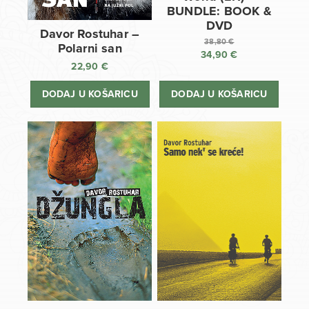
BUNDLE: BOOK &
DVD
Davor Rostuhar –
38,80
€
Polarni san
34,90
€
Izvorna
22,90
€
cijena
Trenutna
bila
cijena
DODAJ U KOŠARICU
DODAJ U KOŠARICU
je:
je:
38,80 €.
34,90 €.