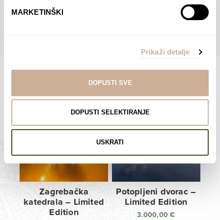
do
do
POGLEDAJTE SVE PROIZVODE U OVOJ KATEGORIJI
MARKETINŠKI
138,00 €
138,00 €
Prikaži detalje
DOPUSTI SVE
Limited Edition Fotografije
DOPUSTI SELEKTIRANJE
USKRATI
Zagrebačka
Potopljeni dvorac –
katedrala – Limited
Limited Edition
Edition
3.000,00
€