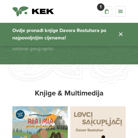
1
national geographic
Ovdje pronađi knjige Davora Rostuhara po
najpovoljnijim cijenama!
Početna stranica
national geographic
Knjige & Multimedija