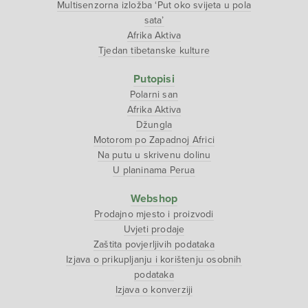
Multisenzorna izložba ‘Put oko svijeta u pola
sata’
Afrika Aktiva
Tjedan tibetanske kulture
Putopisi
Polarni san
Afrika Aktiva
Džungla
Motorom po Zapadnoj Africi
Na putu u skrivenu dolinu
U planinama Perua
Webshop
Prodajno mjesto i proizvodi
Uvjeti prodaje
Zaštita povjerljivih podataka
Izjava o prikupljanju i korištenju osobnih
podataka
Izjava o konverziji