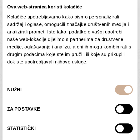
Ova web-stranica koristi kolačiće
Kolačiće upotrebljavamo kako bismo personalizirali
Butan – ljudi 2
Antarktika – krajolik
sadržaj i oglase, omogućili značajke društvenih medija i
2
analizirali promet. Isto tako, podatke o vašoj upotrebi
75,00
€
–
138,00
€
Raspon
cijena:
75,00
€
–
138,00
€
Raspon
naše web-lokacije dijelimo s partnerima za društvene
od
cijena:
medije, oglašavanje i analizu, a oni ih mogu kombinirati s
ODABERI OPCIJE
ODABERI OPCIJE
75,00 €
od
drugim podacima koje ste im pružili ili koje su prikupili
do
75,00 €
dok ste upotrebljavali njihove usluge.
138,00 €
do
138,00 €
Odabir
NUŽNI
pristanka
Dolac
Moreškanti – sjena
ZA POSTAVKE
75,00
€
–
138,00
€
Raspon
75,00
€
–
138,00
€
Raspon
cijena:
cijena:
ODABERI OPCIJE
ODABERI OPCIJE
STATISTIČKI
od
od
75,00 €
75,00 €