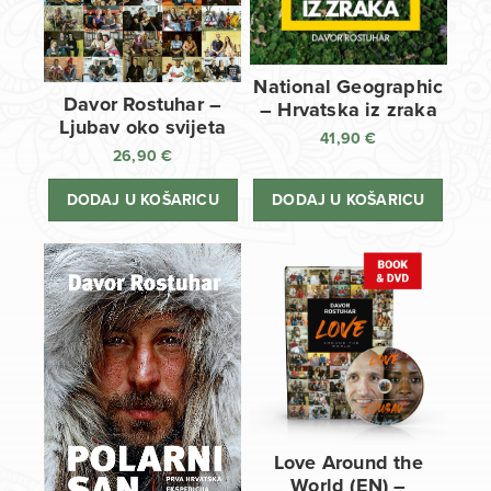
National Geographic
Davor Rostuhar –
– Hrvatska iz zraka
Ljubav oko svijeta
41,90
€
26,90
€
DODAJ U KOŠARICU
DODAJ U KOŠARICU
Love Around the
World (EN) –