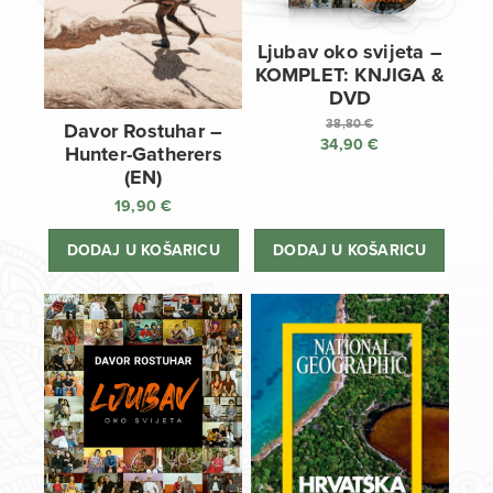
Ljubav oko svijeta –
KOMPLET: KNJIGA &
DVD
38,80
€
Davor Rostuhar –
34,90
€
Izvorna
Hunter-Gatherers
cijena
Trenutna
(EN)
bila
cijena
19,90
€
je:
je:
38,80 €.
34,90 €.
DODAJ U KOŠARICU
DODAJ U KOŠARICU