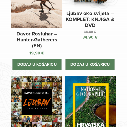
Ljubav oko svijeta –
KOMPLET: KNJIGA &
DVD
38,80
€
Davor Rostuhar –
34,90
€
Izvorna
Hunter-Gatherers
cijena
Trenutna
(EN)
bila
cijena
19,90
€
je:
je:
38,80 €.
34,90 €.
DODAJ U KOŠARICU
DODAJ U KOŠARICU