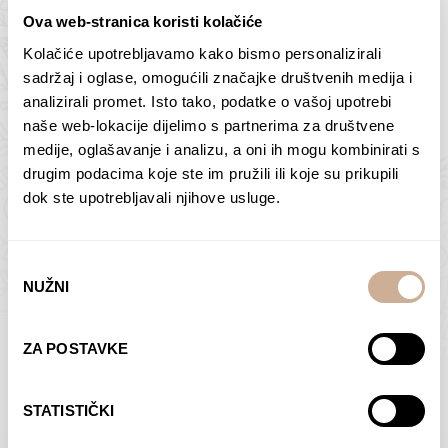
Ova web-stranica koristi kolačiće
Kolačiće upotrebljavamo kako bismo personalizirali
Butan – ljudi 2
Antarktika – krajolik
sadržaj i oglase, omogućili značajke društvenih medija i
2
analizirali promet. Isto tako, podatke o vašoj upotrebi
75,00
€
–
138,00
€
Raspon
cijena:
75,00
€
–
138,00
€
Raspon
naše web-lokacije dijelimo s partnerima za društvene
od
cijena:
medije, oglašavanje i analizu, a oni ih mogu kombinirati s
ODABERI OPCIJE
ODABERI OPCIJE
75,00 €
od
drugim podacima koje ste im pružili ili koje su prikupili
do
75,00 €
dok ste upotrebljavali njihove usluge.
138,00 €
do
138,00 €
Odabir
NUŽNI
pristanka
Dolac
Moreškanti – sjena
ZA POSTAVKE
75,00
€
–
138,00
€
Raspon
75,00
€
–
138,00
€
Raspon
cijena:
cijena:
ODABERI OPCIJE
ODABERI OPCIJE
STATISTIČKI
od
od
75,00 €
75,00 €