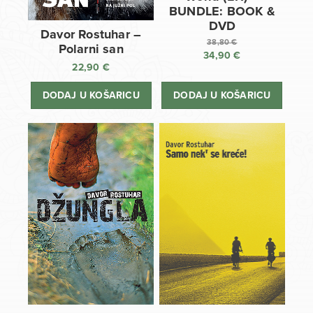
BUNDLE: BOOK &
DVD
Davor Rostuhar –
38,80
€
Polarni san
34,90
€
Izvorna
22,90
€
cijena
Trenutna
bila
cijena
DODAJ U KOŠARICU
DODAJ U KOŠARICU
je:
je:
38,80 €.
34,90 €.