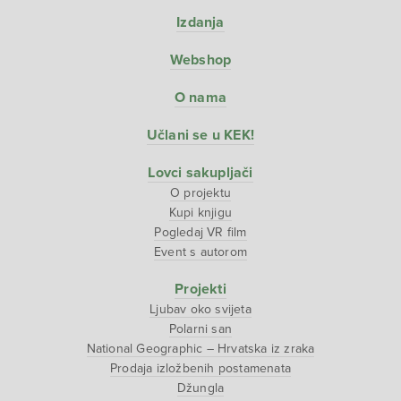
Izdanja
Webshop
O nama
Učlani se u KEK!
Lovci sakupljači
O projektu
Kupi knjigu
Pogledaj VR film
Event s autorom
Projekti
Ljubav oko svijeta
Polarni san
National Geographic – Hrvatska iz zraka
Prodaja izložbenih postamenata
Džungla