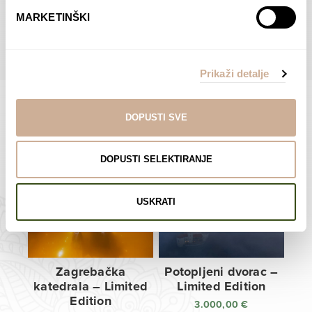
do
do
POGLEDAJTE SVE PROIZVODE U OVOJ KATEGORIJI
MARKETINŠKI
138,00 €
138,00 €
Prikaži detalje
DOPUSTI SVE
Limited Edition Fotografije
DOPUSTI SELEKTIRANJE
USKRATI
Zagrebačka
Potopljeni dvorac –
katedrala – Limited
Limited Edition
Edition
3.000,00
€