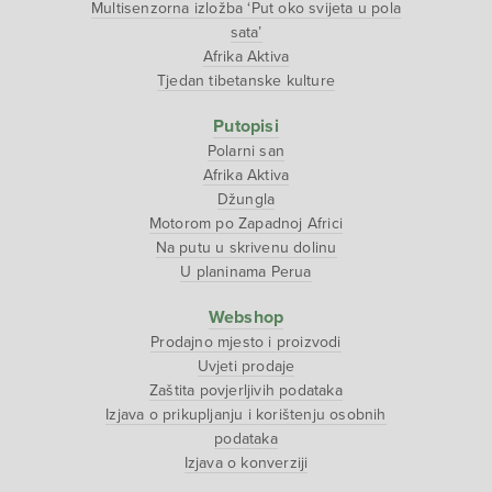
Multisenzorna izložba ‘Put oko svijeta u pola
sata’
Afrika Aktiva
Tjedan tibetanske kulture
Putopisi
Polarni san
Afrika Aktiva
Džungla
Motorom po Zapadnoj Africi
Na putu u skrivenu dolinu
U planinama Perua
Webshop
Prodajno mjesto i proizvodi
Uvjeti prodaje
Zaštita povjerljivih podataka
Izjava o prikupljanju i korištenju osobnih
podataka
Izjava o konverziji