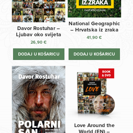
National Geographic
Davor Rostuhar –
– Hrvatska iz zraka
Ljubav oko svijeta
41,90
€
26,90
€
DODAJ U KOŠARICU
DODAJ U KOŠARICU
Love Around the
World (EN) –