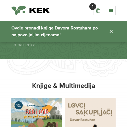
1
np paklenica
Ovdje pronađi knjige Davora Rostuhara po
najpovoljnijim cijenama!
Početna stranica
np paklenica
Knjige & Multimedija