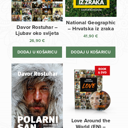
National Geographic
Davor Rostuhar –
– Hrvatska iz zraka
Ljubav oko svijeta
41,90
€
26,90
€
DODAJ U KOŠARICU
DODAJ U KOŠARICU
Love Around the
World (EN) –