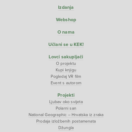
Izdanja
Webshop
O nama
Učlani se u KEK!
Lovci sakupljači
O projektu
Kupi knjigu
Pogledaj VR film
Event s autorom
Projekti
Ljubav oko svijeta
Polarni san
National Geographic – Hrvatska iz zraka
Prodaja izložbenih postamenata
Džungla