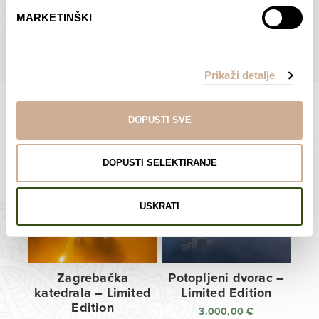
do
do
POGLEDAJTE SVE PROIZVODE U OVOJ KATEGORIJI
MARKETINŠKI
138,00 €
138,00 €
Prikaži detalje
DOPUSTI SVE
Limited Edition Fotografije
DOPUSTI SELEKTIRANJE
USKRATI
Zagrebačka
Potopljeni dvorac –
katedrala – Limited
Limited Edition
Edition
3.000,00
€