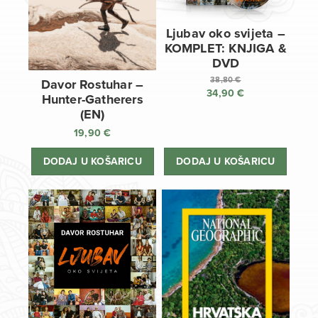
Ljubav oko svijeta –
KOMPLET: KNJIGA &
DVD
38,80
€
Davor Rostuhar –
34,90
€
Izvorna
Hunter-Gatherers
cijena
Trenutna
(EN)
bila
cijena
19,90
€
je:
je:
38,80 €.
34,90 €.
DODAJ U KOŠARICU
DODAJ U KOŠARICU