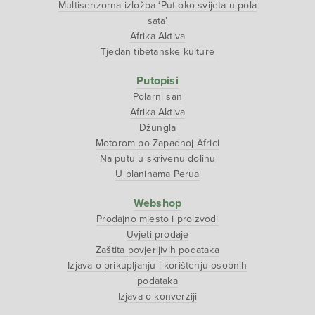
Multisenzorna izložba ‘Put oko svijeta u pola
sata’
Afrika Aktiva
Tjedan tibetanske kulture
Putopisi
Polarni san
Afrika Aktiva
Džungla
Motorom po Zapadnoj Africi
Na putu u skrivenu dolinu
U planinama Perua
Webshop
Prodajno mjesto i proizvodi
Uvjeti prodaje
Zaštita povjerljivih podataka
Izjava o prikupljanju i korištenju osobnih
podataka
Izjava o konverziji