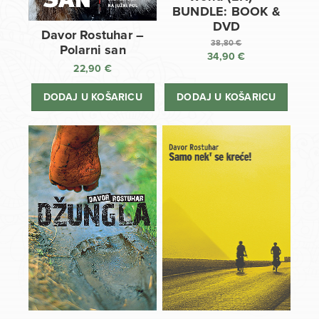
BUNDLE: BOOK &
DVD
Davor Rostuhar –
38,80
€
Polarni san
34,90
€
Izvorna
22,90
€
cijena
Trenutna
bila
cijena
DODAJ U KOŠARICU
DODAJ U KOŠARICU
je:
je:
38,80 €.
34,90 €.