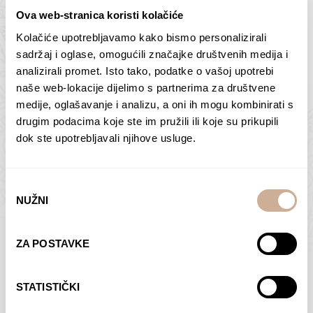
Ova web-stranica koristi kolačiće
Kolačiće upotrebljavamo kako bismo personalizirali
Butan – ljudi 2
Antarktika – krajolik
sadržaj i oglase, omogućili značajke društvenih medija i
2
analizirali promet. Isto tako, podatke o vašoj upotrebi
75,00
€
–
138,00
€
Raspon
cijena:
75,00
€
–
138,00
€
Raspon
naše web-lokacije dijelimo s partnerima za društvene
od
cijena:
medije, oglašavanje i analizu, a oni ih mogu kombinirati s
ODABERI OPCIJE
ODABERI OPCIJE
75,00 €
od
drugim podacima koje ste im pružili ili koje su prikupili
do
75,00 €
dok ste upotrebljavali njihove usluge.
138,00 €
do
138,00 €
Odabir
NUŽNI
pristanka
Dolac
Moreškanti – sjena
ZA POSTAVKE
75,00
€
–
138,00
€
Raspon
75,00
€
–
138,00
€
Raspon
cijena:
cijena:
ODABERI OPCIJE
ODABERI OPCIJE
STATISTIČKI
od
od
75,00 €
75,00 €