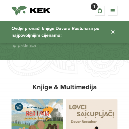
1
np paklenica
Ovdje pronađi knjige Davora Rostuhara po
najpovoljnijim cijenama!
Početna stranica
np paklenica
Knjige & Multimedija