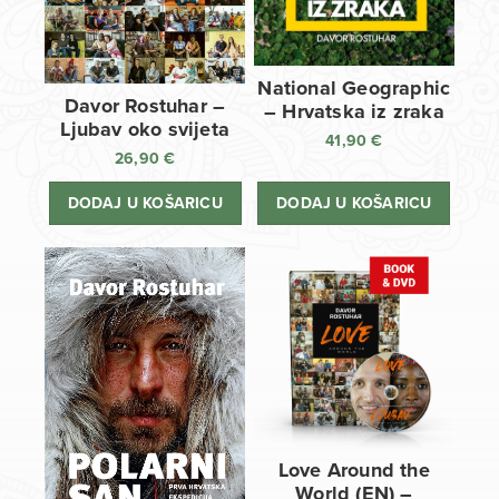
National Geographic
Davor Rostuhar –
– Hrvatska iz zraka
Ljubav oko svijeta
41,90
€
26,90
€
DODAJ U KOŠARICU
DODAJ U KOŠARICU
Love Around the
World (EN) –