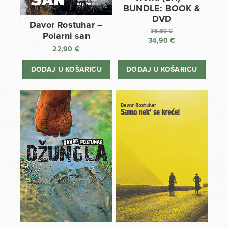
BUNDLE: BOOK &
DVD
Davor Rostuhar –
38,80
€
Polarni san
34,90
€
Izvorna
22,90
€
cijena
Trenutna
bila
cijena
DODAJ U KOŠARICU
DODAJ U KOŠARICU
je:
je:
38,80 €.
34,90 €.