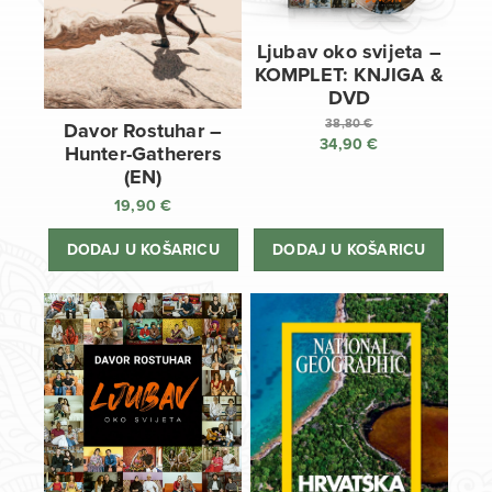
Ljubav oko svijeta –
KOMPLET: KNJIGA &
DVD
38,80
€
Davor Rostuhar –
34,90
€
Izvorna
Hunter-Gatherers
cijena
Trenutna
(EN)
bila
cijena
19,90
€
je:
je:
38,80 €.
34,90 €.
DODAJ U KOŠARICU
DODAJ U KOŠARICU