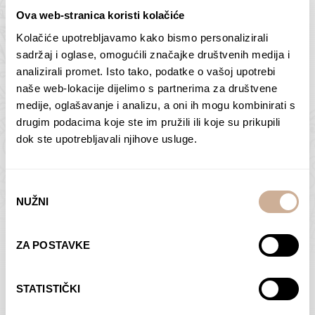
Ova web-stranica koristi kolačiće
Kolačiće upotrebljavamo kako bismo personalizirali
Butan – ljudi 2
Antarktika – krajolik
sadržaj i oglase, omogućili značajke društvenih medija i
2
analizirali promet. Isto tako, podatke o vašoj upotrebi
75,00
€
–
138,00
€
Raspon
cijena:
75,00
€
–
138,00
€
Raspon
naše web-lokacije dijelimo s partnerima za društvene
od
cijena:
medije, oglašavanje i analizu, a oni ih mogu kombinirati s
ODABERI OPCIJE
ODABERI OPCIJE
75,00 €
od
drugim podacima koje ste im pružili ili koje su prikupili
do
75,00 €
dok ste upotrebljavali njihove usluge.
138,00 €
do
138,00 €
Odabir
NUŽNI
pristanka
Dolac
Moreškanti – sjena
ZA POSTAVKE
75,00
€
–
138,00
€
Raspon
75,00
€
–
138,00
€
Raspon
cijena:
cijena:
ODABERI OPCIJE
ODABERI OPCIJE
STATISTIČKI
od
od
75,00 €
75,00 €