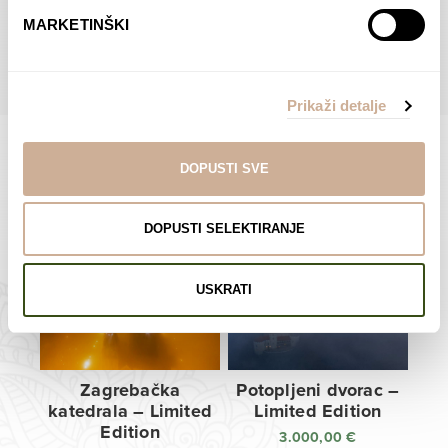
do
do
POGLEDAJTE SVE PROIZVODE U OVOJ KATEGORIJI
MARKETINŠKI
138,00 €
138,00 €
Prikaži detalje
DOPUSTI SVE
Limited Edition Fotografije
DOPUSTI SELEKTIRANJE
USKRATI
Zagrebačka
Potopljeni dvorac –
katedrala – Limited
Limited Edition
Edition
3.000,00
€