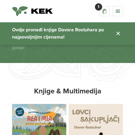
1
palakt
Ovdje pronađi knjige Davora Rostuhara po
najpovoljnijim cijenama!
Početna stranica
palakt
Knjige & Multimedija