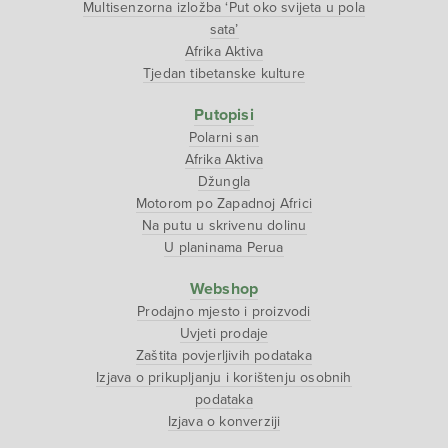
Multisenzorna izložba ‘Put oko svijeta u pola
sata’
Afrika Aktiva
Tjedan tibetanske kulture
Putopisi
Polarni san
Afrika Aktiva
Džungla
Motorom po Zapadnoj Africi
Na putu u skrivenu dolinu
U planinama Perua
Webshop
Prodajno mjesto i proizvodi
Uvjeti prodaje
Zaštita povjerljivih podataka
Izjava o prikupljanju i korištenju osobnih
podataka
Izjava o konverziji