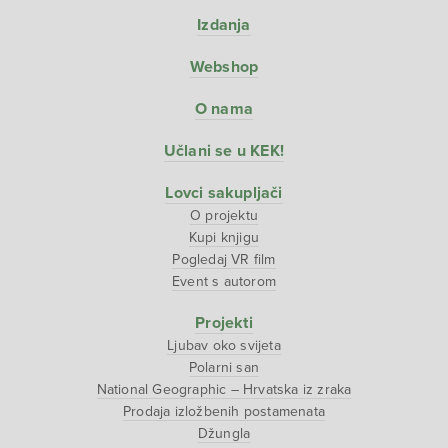
Izdanja
Webshop
O nama
Učlani se u KEK!
Lovci sakupljači
O projektu
Kupi knjigu
Pogledaj VR film
Event s autorom
Projekti
Ljubav oko svijeta
Polarni san
National Geographic – Hrvatska iz zraka
Prodaja izložbenih postamenata
Džungla