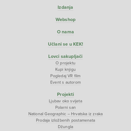
Izdanja
Webshop
O nama
Učlani se u KEK!
Lovci sakupljači
O projektu
Kupi knjigu
Pogledaj VR film
Event s autorom
Projekti
Ljubav oko svijeta
Polarni san
National Geographic – Hrvatska iz zraka
Prodaja izložbenih postamenata
Džungla