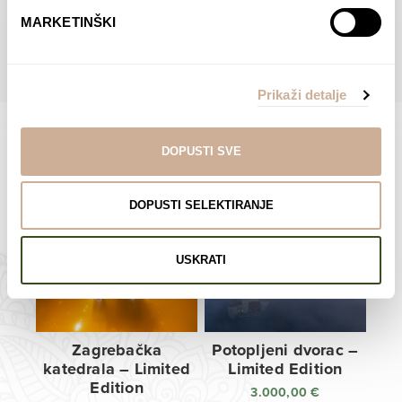
do
do
POGLEDAJTE SVE PROIZVODE U OVOJ KATEGORIJI
MARKETINŠKI
138,00 €
138,00 €
Prikaži detalje
DOPUSTI SVE
Limited Edition Fotografije
DOPUSTI SELEKTIRANJE
USKRATI
Zagrebačka
Potopljeni dvorac –
katedrala – Limited
Limited Edition
Edition
3.000,00
€