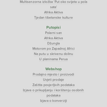
Multisenzorna izložba ‘Put oko svijeta u pola
sata’
Afrika Aktiva
Tjedan tibetanske kulture
Putopisi
Polarni san
Afrika Aktiva
Džungla
Motorom po Zapadnoj Africi
Na putu u skrivenu dolinu
U planinama Perua
Webshop
Prodajno mjesto i proizvodi
Uvjeti prodaje
Zaštita povjerljivih podataka
Izjava o prikupljanju i korištenju osobnih
podataka
Izjava o konverziji