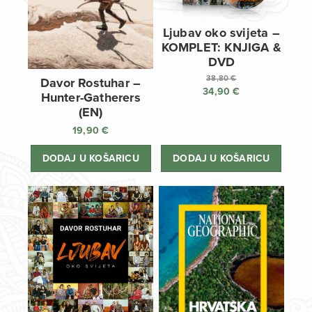
Ljubav oko svijeta –
KOMPLET: KNJIGA &
DVD
38,80
€
Davor Rostuhar –
34,90
€
Izvorna
Hunter-Gatherers
cijena
Trenutna
(EN)
bila
cijena
19,90
€
je:
je:
38,80 €.
34,90 €.
DODAJ U KOŠARICU
DODAJ U KOŠARICU