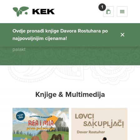
1
palakt
Ovdje pronađi knjige Davora Rostuhara po
najpovoljnijim cijenama!
Početna stranica
palakt
Knjige & Multimedija