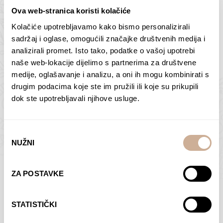
Ova web-stranica koristi kolačiće
Kolačiće upotrebljavamo kako bismo personalizirali
Butan – ljudi 2
Antarktika – krajolik
sadržaj i oglase, omogućili značajke društvenih medija i
2
analizirali promet. Isto tako, podatke o vašoj upotrebi
75,00
€
–
138,00
€
Raspon
cijena:
75,00
€
–
138,00
€
Raspon
naše web-lokacije dijelimo s partnerima za društvene
od
cijena:
medije, oglašavanje i analizu, a oni ih mogu kombinirati s
ODABERI OPCIJE
ODABERI OPCIJE
75,00 €
od
drugim podacima koje ste im pružili ili koje su prikupili
do
75,00 €
dok ste upotrebljavali njihove usluge.
138,00 €
do
138,00 €
Odabir
NUŽNI
pristanka
Dolac
Moreškanti – sjena
ZA POSTAVKE
75,00
€
–
138,00
€
Raspon
75,00
€
–
138,00
€
Raspon
cijena:
cijena:
ODABERI OPCIJE
ODABERI OPCIJE
STATISTIČKI
od
od
75,00 €
75,00 €