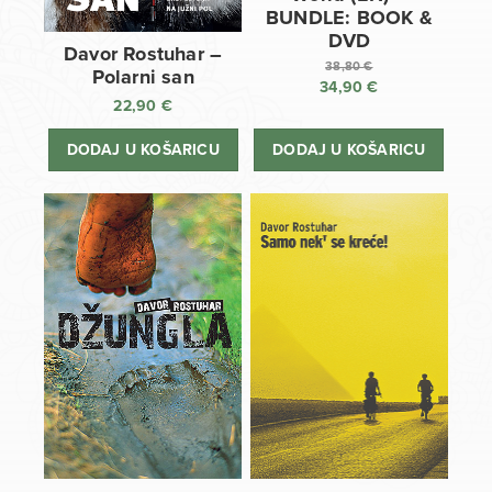
BUNDLE: BOOK &
DVD
Davor Rostuhar –
38,80
€
Polarni san
34,90
€
Izvorna
22,90
€
cijena
Trenutna
bila
cijena
DODAJ U KOŠARICU
DODAJ U KOŠARICU
je:
je:
38,80 €.
34,90 €.