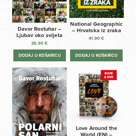
National Geographic
Davor Rostuhar –
– Hrvatska iz zraka
Ljubav oko svijeta
41,90
€
26,90
€
DODAJ U KOŠARICU
DODAJ U KOŠARICU
Love Around the
World (EN) –