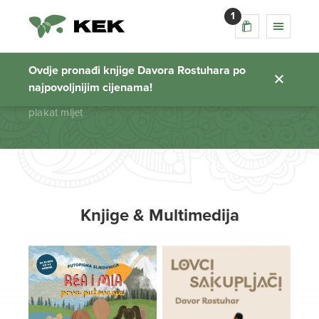
1
plakat mljet
Ovdje pronađi knjige Davora Rostuhara po
najpovoljnijim cijenama!
Početna stranica
plakat mljet
Knjige & Multimedija