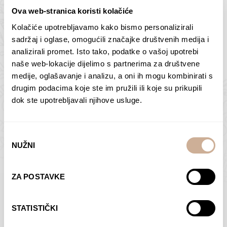
Ova web-stranica koristi kolačiće
Kolačiće upotrebljavamo kako bismo personalizirali
Butan – ljudi 2
Antarktika – krajolik
sadržaj i oglase, omogućili značajke društvenih medija i
2
analizirali promet. Isto tako, podatke o vašoj upotrebi
75,00
€
–
138,00
€
Raspon
cijena:
75,00
€
–
138,00
€
Raspon
naše web-lokacije dijelimo s partnerima za društvene
od
cijena:
medije, oglašavanje i analizu, a oni ih mogu kombinirati s
ODABERI OPCIJE
ODABERI OPCIJE
75,00 €
od
drugim podacima koje ste im pružili ili koje su prikupili
do
75,00 €
dok ste upotrebljavali njihove usluge.
138,00 €
do
138,00 €
Odabir
NUŽNI
pristanka
Dolac
Moreškanti – sjena
ZA POSTAVKE
75,00
€
–
138,00
€
Raspon
75,00
€
–
138,00
€
Raspon
cijena:
cijena:
ODABERI OPCIJE
ODABERI OPCIJE
STATISTIČKI
od
od
75,00 €
75,00 €