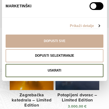
do
do
POGLEDAJTE SVE PROIZVODE U OVOJ KATEGORIJI
MARKETINŠKI
138,00 €
138,00 €
Prikaži detalje
DOPUSTI SVE
Limited Edition Fotografije
DOPUSTI SELEKTIRANJE
USKRATI
Zagrebačka
Potopljeni dvorac –
katedrala – Limited
Limited Edition
Edition
3.000,00
€