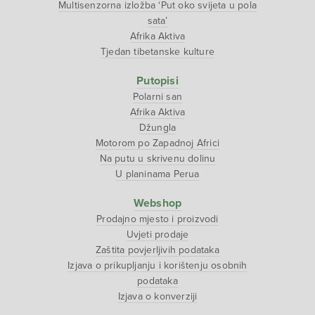
Multisenzorna izložba ‘Put oko svijeta u pola
sata’
Afrika Aktiva
Tjedan tibetanske kulture
Putopisi
Polarni san
Afrika Aktiva
Džungla
Motorom po Zapadnoj Africi
Na putu u skrivenu dolinu
U planinama Perua
Webshop
Prodajno mjesto i proizvodi
Uvjeti prodaje
Zaštita povjerljivih podataka
Izjava o prikupljanju i korištenju osobnih
podataka
Izjava o konverziji