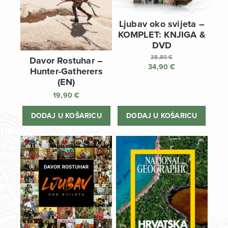
Ljubav oko svijeta –
KOMPLET: KNJIGA &
DVD
38,80
€
Davor Rostuhar –
34,90
€
Izvorna
Hunter-Gatherers
cijena
Trenutna
(EN)
bila
cijena
19,90
€
je:
je:
38,80 €.
34,90 €.
DODAJ U KOŠARICU
DODAJ U KOŠARICU