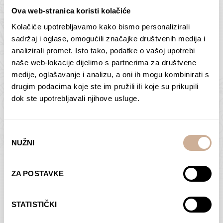
Ova web-stranica koristi kolačiće
Kolačiće upotrebljavamo kako bismo personalizirali
Butan – ljudi 2
Antarktika – krajolik
sadržaj i oglase, omogućili značajke društvenih medija i
2
analizirali promet. Isto tako, podatke o vašoj upotrebi
75,00
€
–
138,00
€
Raspon
cijena:
75,00
€
–
138,00
€
Raspon
naše web-lokacije dijelimo s partnerima za društvene
od
cijena:
medije, oglašavanje i analizu, a oni ih mogu kombinirati s
ODABERI OPCIJE
ODABERI OPCIJE
75,00 €
od
drugim podacima koje ste im pružili ili koje su prikupili
do
75,00 €
dok ste upotrebljavali njihove usluge.
138,00 €
do
138,00 €
Odabir
NUŽNI
pristanka
Dolac
Moreškanti – sjena
ZA POSTAVKE
75,00
€
–
138,00
€
Raspon
75,00
€
–
138,00
€
Raspon
cijena:
cijena:
ODABERI OPCIJE
ODABERI OPCIJE
STATISTIČKI
od
od
75,00 €
75,00 €