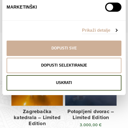
do
do
POGLEDAJTE SVE PROIZVODE U OVOJ KATEGORIJI
MARKETINŠKI
138,00 €
138,00 €
Prikaži detalje
DOPUSTI SVE
Limited Edition Fotografije
DOPUSTI SELEKTIRANJE
USKRATI
Zagrebačka
Potopljeni dvorac –
katedrala – Limited
Limited Edition
Edition
3.000,00
€