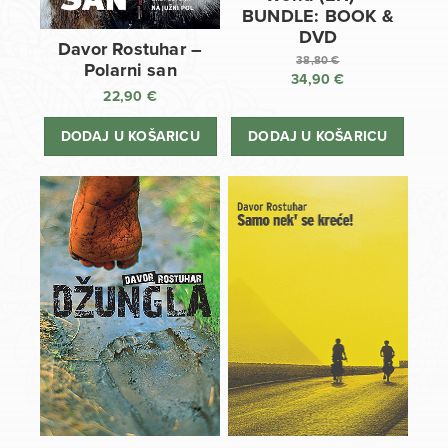
BUNDLE: BOOK &
DVD
Davor Rostuhar –
38,80
€
Polarni san
34,90
€
Izvorna
22,90
€
cijena
Trenutna
bila
cijena
DODAJ U KOŠARICU
DODAJ U KOŠARICU
je:
je:
38,80 €.
34,90 €.