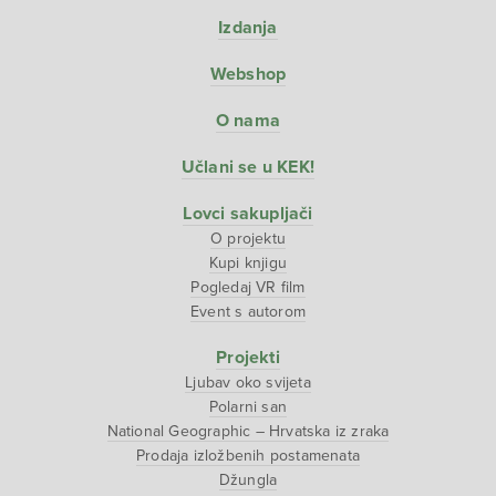
Izdanja
Webshop
O nama
Učlani se u KEK!
Lovci sakupljači
O projektu
Kupi knjigu
Pogledaj VR film
Event s autorom
Projekti
Ljubav oko svijeta
Polarni san
National Geographic – Hrvatska iz zraka
Prodaja izložbenih postamenata
Džungla