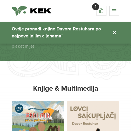
1
plakat mljet
Ovdje pronađi knjige Davora Rostuhara po
najpovoljnijim cijenama!
Početna stranica
plakat mljet
Knjige & Multimedija