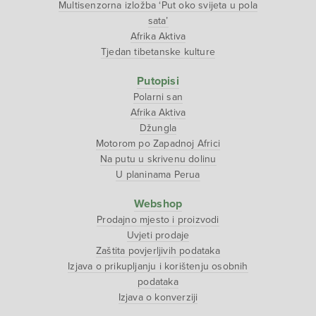
Multisenzorna izložba ‘Put oko svijeta u pola
sata’
Afrika Aktiva
Tjedan tibetanske kulture
Putopisi
Polarni san
Afrika Aktiva
Džungla
Motorom po Zapadnoj Africi
Na putu u skrivenu dolinu
U planinama Perua
Webshop
Prodajno mjesto i proizvodi
Uvjeti prodaje
Zaštita povjerljivih podataka
Izjava o prikupljanju i korištenju osobnih
podataka
Izjava o konverziji