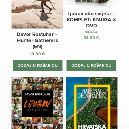
Ljubav oko svijeta –
KOMPLET: KNJIGA &
DVD
38,80
€
Davor Rostuhar –
34,90
€
Izvorna
Hunter-Gatherers
cijena
Trenutna
(EN)
bila
cijena
19,90
€
je:
je:
38,80 €.
34,90 €.
DODAJ U KOŠARICU
DODAJ U KOŠARICU