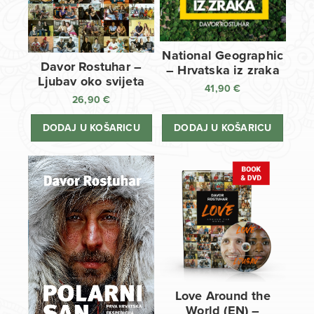
National Geographic
Davor Rostuhar –
– Hrvatska iz zraka
Ljubav oko svijeta
41,90
€
26,90
€
DODAJ U KOŠARICU
DODAJ U KOŠARICU
Love Around the
World (EN) –