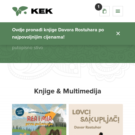
1
putopisno stivo
Ovdje pronađi knjige Davora Rostuhara po
najpovoljnijim cijenama!
Početna stranica
putopisno stivo
Knjige & Multimedija