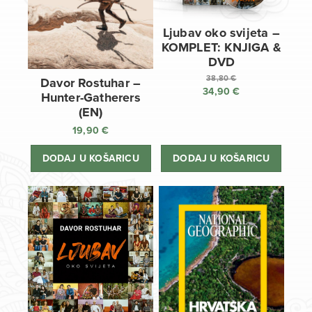
Ljubav oko svijeta –
KOMPLET: KNJIGA &
DVD
38,80
€
Davor Rostuhar –
34,90
€
Izvorna
Hunter-Gatherers
cijena
Trenutna
(EN)
bila
cijena
19,90
€
je:
je:
38,80 €.
34,90 €.
DODAJ U KOŠARICU
DODAJ U KOŠARICU