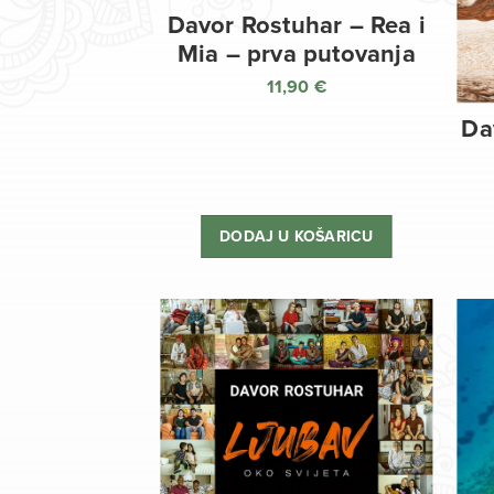
Davor Rostuhar – Rea i
Mia – prva putovanja
11,90
€
Da
DODAJ U KOŠARICU