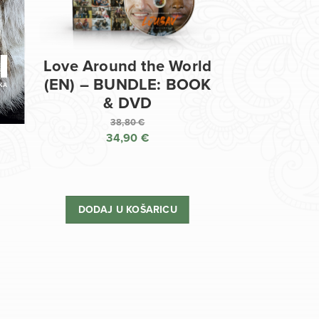
Love Around the World
(EN) – BUNDLE: BOOK
& DVD
38,80
€
34,90
€
Izvorna
cijena
Trenutna
bila
cijena
je:
je:
DODAJ U KOŠARICU
38,80 €.
34,90 €.