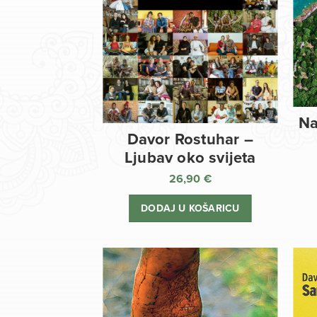
Na
Davor Rostuhar –
Ljubav oko svijeta
26,90
€
DODAJ U KOŠARICU