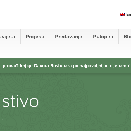
En
svijeta
Projekti
Predavanja
Putopisi
Bl
 pronađi knjige Davora Rostuhara po najpovoljnijim cijenama!
stivo
vo