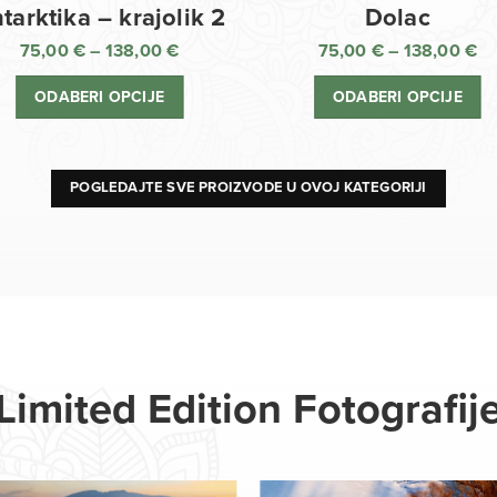
Dolac
tarktika – krajolik 2
75,00
€
–
138,00
€
75,00
€
–
138,00
€
R
Raspon
ci
cijena:
ODABERI OPCIJE
ODABERI OPCIJE
o
od
75
75,00 €
d
do
13
138,00 €
POGLEDAJTE SVE PROIZVODE U OVOJ KATEGORIJI
Limited Edition Fotografij