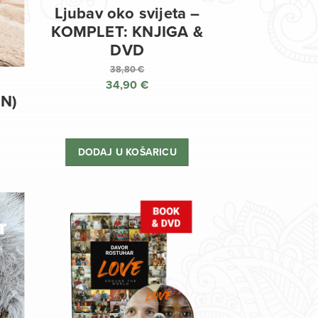
Ljubav oko svijeta –
KOMPLET: KNJIGA &
DVD
38,80
€
34,90
€
Izvorna
EN)
cijena
Trenutna
bila
cijena
je:
je:
DODAJ U KOŠARICU
38,80 €.
34,90 €.