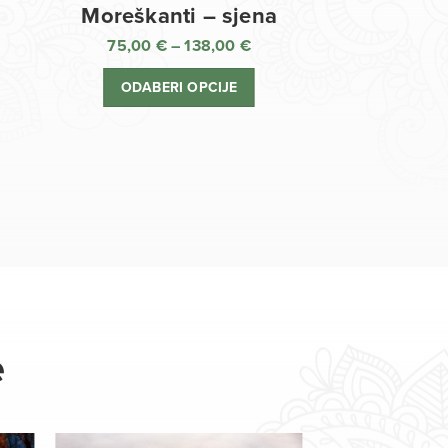
Moreškanti – sjena
75,00
€
–
138,00
€
aspon
Raspon
jena:
cijena:
ODABERI OPCIJE
d
od
,00 €
75,00 €
o
do
8,00 €
138,00 €
e