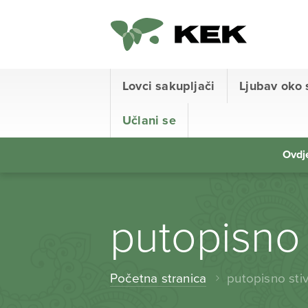
Lovci sakupljači
Ljubav oko 
Učlani se
Ovdje
putopisno 
Početna stranica
putopisno sti