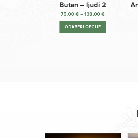
Butan – ljudi 2
An
75,00
€
–
138,00
€
Raspon
cijena:
ODABERI OPCIJE
od
75,00 €
do
138,00 €