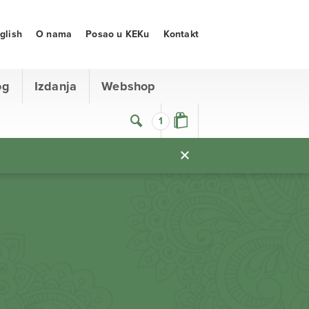
glish
O nama
Posao u KEKu
Kontakt
og
Izdanja
Webshop
1