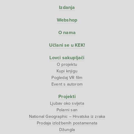
Izdanja
Webshop
O nama
Učlani se u KEK!
Lovci sakupljači
O projektu
Kupi knjigu
Pogledaj VR film
Event s autorom
Projekti
Ljubav oko svijeta
Polarni san
National Geographic – Hrvatska iz zraka
Prodaja izložbenih postamenata
Džungla