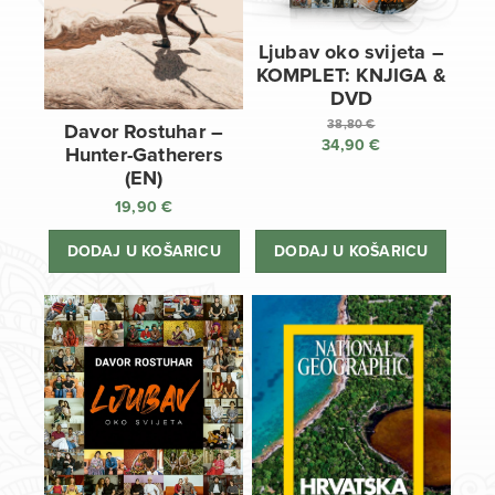
Ljubav oko svijeta –
KOMPLET: KNJIGA &
DVD
38,80
€
Davor Rostuhar –
34,90
€
Izvorna
Hunter-Gatherers
cijena
Trenutna
(EN)
bila
cijena
19,90
€
je:
je:
38,80 €.
34,90 €.
DODAJ U KOŠARICU
DODAJ U KOŠARICU