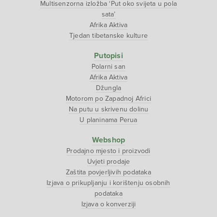
Multisenzorna izložba ‘Put oko svijeta u pola
sata’
Afrika Aktiva
Tjedan tibetanske kulture
Putopisi
Polarni san
Afrika Aktiva
Džungla
Motorom po Zapadnoj Africi
Na putu u skrivenu dolinu
U planinama Perua
Webshop
Prodajno mjesto i proizvodi
Uvjeti prodaje
Zaštita povjerljivih podataka
Izjava o prikupljanju i korištenju osobnih
podataka
Izjava o konverziji