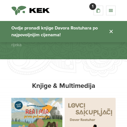
1
rijeka
Ovdje pronađi knjige Davora Rostuhara po
najpovoljnijim cijenama!
Početna stranica
rijeka
Knjige & Multimedija