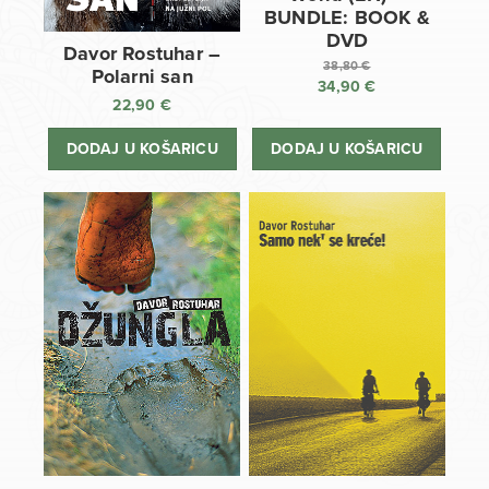
BUNDLE: BOOK &
DVD
Davor Rostuhar –
38,80
€
Polarni san
34,90
€
Izvorna
22,90
€
cijena
Trenutna
bila
cijena
DODAJ U KOŠARICU
DODAJ U KOŠARICU
je:
je:
38,80 €.
34,90 €.