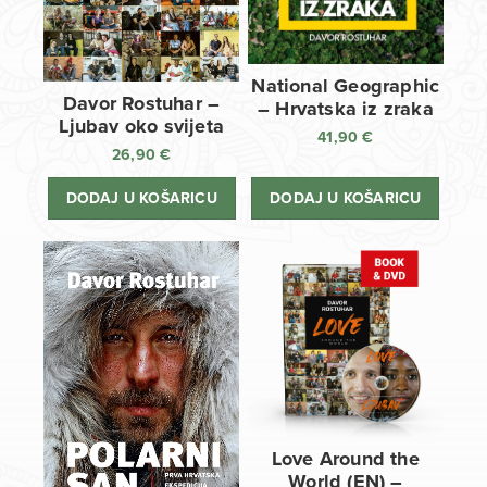
National Geographic
Davor Rostuhar –
– Hrvatska iz zraka
Ljubav oko svijeta
41,90
€
26,90
€
DODAJ U KOŠARICU
DODAJ U KOŠARICU
Love Around the
World (EN) –