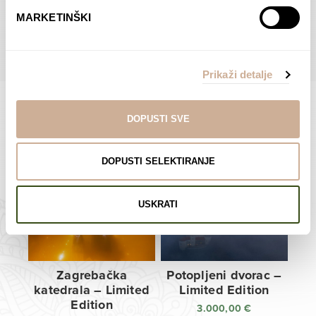
do
do
POGLEDAJTE SVE PROIZVODE U OVOJ KATEGORIJI
MARKETINŠKI
138,00 €
138,00 €
Prikaži detalje
DOPUSTI SVE
Limited Edition Fotografije
DOPUSTI SELEKTIRANJE
USKRATI
Zagrebačka
Potopljeni dvorac –
katedrala – Limited
Limited Edition
Edition
3.000,00
€