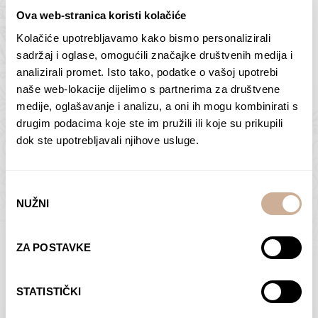
Ova web-stranica koristi kolačiće
Kolačiće upotrebljavamo kako bismo personalizirali
Butan – ljudi 2
Antarktika – krajolik
sadržaj i oglase, omogućili značajke društvenih medija i
2
analizirali promet. Isto tako, podatke o vašoj upotrebi
75,00
€
–
138,00
€
Raspon
cijena:
75,00
€
–
138,00
€
Raspon
naše web-lokacije dijelimo s partnerima za društvene
od
cijena:
medije, oglašavanje i analizu, a oni ih mogu kombinirati s
ODABERI OPCIJE
ODABERI OPCIJE
75,00 €
od
drugim podacima koje ste im pružili ili koje su prikupili
do
75,00 €
dok ste upotrebljavali njihove usluge.
138,00 €
do
138,00 €
Odabir
NUŽNI
pristanka
Dolac
Moreškanti – sjena
ZA POSTAVKE
75,00
€
–
138,00
€
Raspon
75,00
€
–
138,00
€
Raspon
cijena:
cijena:
ODABERI OPCIJE
ODABERI OPCIJE
STATISTIČKI
od
od
75,00 €
75,00 €