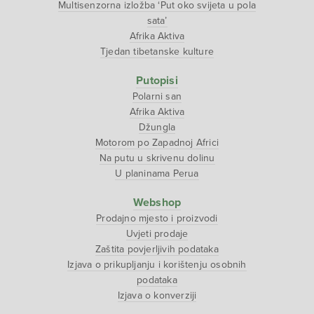
Multisenzorna izložba ‘Put oko svijeta u pola
sata’
Afrika Aktiva
Tjedan tibetanske kulture
Putopisi
Polarni san
Afrika Aktiva
Džungla
Motorom po Zapadnoj Africi
Na putu u skrivenu dolinu
U planinama Perua
Webshop
Prodajno mjesto i proizvodi
Uvjeti prodaje
Zaštita povjerljivih podataka
Izjava o prikupljanju i korištenju osobnih
podataka
Izjava o konverziji