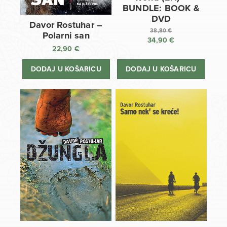
BUNDLE: BOOK &
DVD
Davor Rostuhar –
38,80
€
Polarni san
34,90
€
Izvorna
22,90
€
cijena
Trenutna
bila
cijena
DODAJ U KOŠARICU
DODAJ U KOŠARICU
je:
je:
38,80 €.
34,90 €.