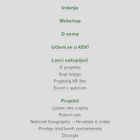
Izdanja
Webshop
O nama
Učlani se u KEK!
Lovci sakupljači
O projektu
Kupi knjigu
Pogledaj VR film
Event s autorom
Projekti
Ljubav oko svijeta
Polarni san
National Geographic – Hrvatska iz zraka
Prodaja izložbenih postamenata
Džungla