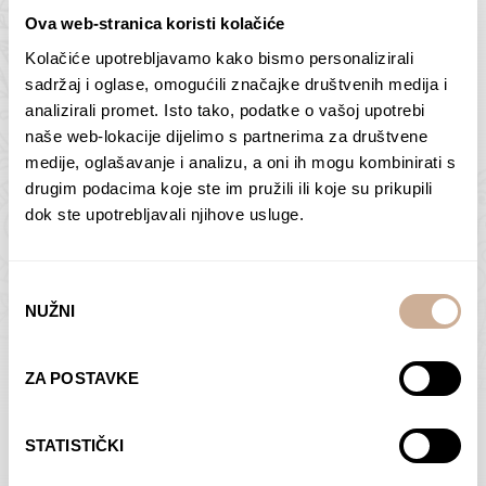
Ova web-stranica koristi kolačiće
Kolačiće upotrebljavamo kako bismo personalizirali
Butan – ljudi 2
Antarktika – krajolik
sadržaj i oglase, omogućili značajke društvenih medija i
2
analizirali promet. Isto tako, podatke o vašoj upotrebi
75,00
€
–
138,00
€
Raspon
cijena:
75,00
€
–
138,00
€
Raspon
naše web-lokacije dijelimo s partnerima za društvene
od
cijena:
medije, oglašavanje i analizu, a oni ih mogu kombinirati s
ODABERI OPCIJE
ODABERI OPCIJE
75,00 €
od
drugim podacima koje ste im pružili ili koje su prikupili
do
75,00 €
dok ste upotrebljavali njihove usluge.
138,00 €
do
138,00 €
Odabir
NUŽNI
pristanka
Dolac
Moreškanti – sjena
ZA POSTAVKE
75,00
€
–
138,00
€
Raspon
75,00
€
–
138,00
€
Raspon
cijena:
cijena:
ODABERI OPCIJE
ODABERI OPCIJE
STATISTIČKI
od
od
75,00 €
75,00 €