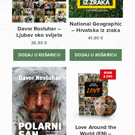
National Geographic
Davor Rostuhar –
– Hrvatska iz zraka
Ljubav oko svijeta
41,90
€
26,90
€
DODAJ U KOŠARICU
DODAJ U KOŠARICU
Love Around the
World (EN) –