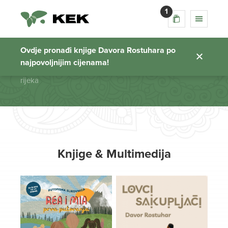
1
rijeka
Ovdje pronađi knjige Davora Rostuhara po
najpovoljnijim cijenama!
Početna stranica
rijeka
Knjige & Multimedija