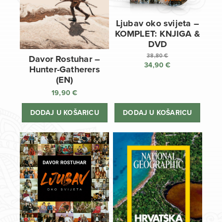
Ljubav oko svijeta –
KOMPLET: KNJIGA &
DVD
38,80
€
Davor Rostuhar –
34,90
€
Izvorna
Hunter-Gatherers
cijena
Trenutna
(EN)
bila
cijena
19,90
€
je:
je:
38,80 €.
34,90 €.
DODAJ U KOŠARICU
DODAJ U KOŠARICU