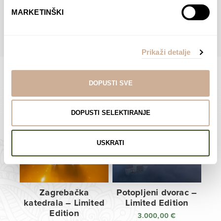
do
do
POGLEDAJTE SVE PROIZVODE U OVOJ KATEGORIJI
MARKETINŠKI
138,00 €
138,00 €
Prikaži detalje
DOPUSTI SVE
Limited Edition Fotografije
DOPUSTI SELEKTIRANJE
USKRATI
Zagrebačka
Potopljeni dvorac –
katedrala – Limited
Limited Edition
Edition
3.000,00
€