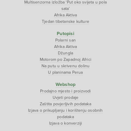
Multisenzorna izložba ‘Put oko svijeta u pola
sata’
Afrika Aktiva
Tjedan tibetanske kulture
Putopisi
Polarni san
Afrika Aktiva
Džungla
Motorom po Zapadnoj Africi
Na putu u skrivenu dolinu
U planinama Perua
Webshop
Prodajno mjesto i proizvodi
Uvjeti prodaje
Zaštita povjerljivih podataka
Izjava o prikupljanju i korištenju osobnih
podataka
Izjava o konverziji