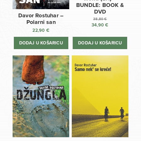
BUNDLE: BOOK &
DVD
Davor Rostuhar –
38,80
€
Polarni san
34,90
€
Izvorna
22,90
€
cijena
Trenutna
bila
cijena
DODAJ U KOŠARICU
DODAJ U KOŠARICU
je:
je:
38,80 €.
34,90 €.