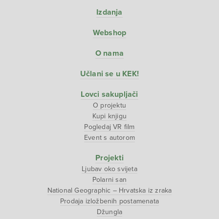
Izdanja
Webshop
O nama
Učlani se u KEK!
Lovci sakupljači
O projektu
Kupi knjigu
Pogledaj VR film
Event s autorom
Projekti
Ljubav oko svijeta
Polarni san
National Geographic – Hrvatska iz zraka
Prodaja izložbenih postamenata
Džungla