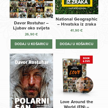
National Geographic
Davor Rostuhar –
– Hrvatska iz zraka
Ljubav oko svijeta
41,90
€
26,90
€
DODAJ U KOŠARICU
DODAJ U KOŠARICU
Love Around the
World (EN) –