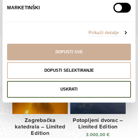
do
do
POGLEDAJTE SVE PROIZVODE U OVOJ KATEGORIJI
MARKETINŠKI
138,00 €
138,00 €
Prikaži detalje
DOPUSTI SVE
Limited Edition Fotografije
DOPUSTI SELEKTIRANJE
USKRATI
Zagrebačka
Potopljeni dvorac –
katedrala – Limited
Limited Edition
Edition
3.000,00
€