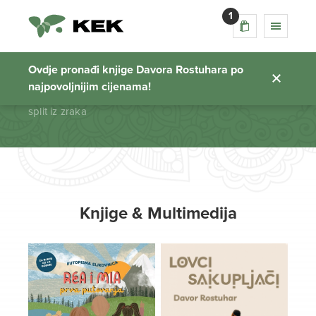
1
split iz zraka
Ovdje pronađi knjige Davora Rostuhara po
najpovoljnijim cijenama!
Početna stranica
split iz zraka
Knjige & Multimedija