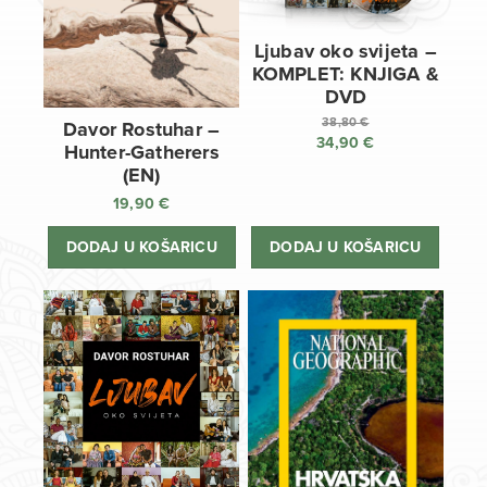
Ljubav oko svijeta –
KOMPLET: KNJIGA &
DVD
38,80
€
Davor Rostuhar –
34,90
€
Izvorna
Hunter-Gatherers
cijena
Trenutna
(EN)
bila
cijena
19,90
€
je:
je:
38,80 €.
34,90 €.
DODAJ U KOŠARICU
DODAJ U KOŠARICU