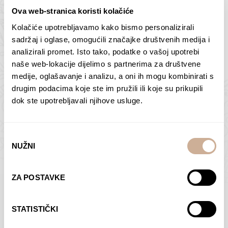
Ova web-stranica koristi kolačiće
Kolačiće upotrebljavamo kako bismo personalizirali
Butan – ljudi 2
Antarktika – krajolik
sadržaj i oglase, omogućili značajke društvenih medija i
2
analizirali promet. Isto tako, podatke o vašoj upotrebi
75,00
€
–
138,00
€
Raspon
cijena:
75,00
€
–
138,00
€
Raspon
naše web-lokacije dijelimo s partnerima za društvene
od
cijena:
medije, oglašavanje i analizu, a oni ih mogu kombinirati s
ODABERI OPCIJE
ODABERI OPCIJE
75,00 €
od
drugim podacima koje ste im pružili ili koje su prikupili
do
75,00 €
dok ste upotrebljavali njihove usluge.
138,00 €
do
138,00 €
Odabir
NUŽNI
pristanka
Dolac
Moreškanti – sjena
ZA POSTAVKE
75,00
€
–
138,00
€
Raspon
75,00
€
–
138,00
€
Raspon
cijena:
cijena:
ODABERI OPCIJE
ODABERI OPCIJE
STATISTIČKI
od
od
75,00 €
75,00 €