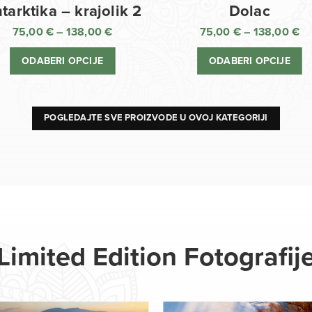
Dolac
tarktika – krajolik 2
75,00
€
–
138,00
€
75,00
€
–
138,00
€
R
Raspon
ci
cijena:
ODABERI OPCIJE
ODABERI OPCIJE
o
od
75
75,00 €
d
do
13
138,00 €
POGLEDAJTE SVE PROIZVODE U OVOJ KATEGORIJI
Limited Edition Fotografij