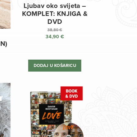
Ljubav oko svijeta –
KOMPLET: KNJIGA &
DVD
38,80
€
34,90
€
Izvorna
EN)
cijena
Trenutna
bila
cijena
je:
je:
DODAJ U KOŠARICU
38,80 €.
34,90 €.