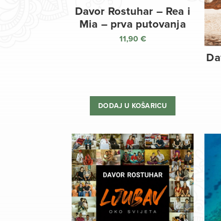
Davor Rostuhar – Rea i
Mia – prva putovanja
11,90
€
Da
DODAJ U KOŠARICU