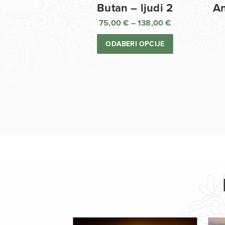
Butan – ljudi 2
An
75,00
€
–
138,00
€
Raspon
cijena:
ODABERI OPCIJE
od
75,00 €
do
138,00 €