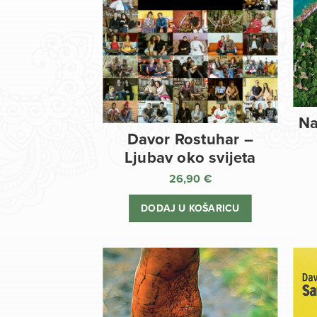
Na
Davor Rostuhar –
Ljubav oko svijeta
26,90
€
DODAJ U KOŠARICU