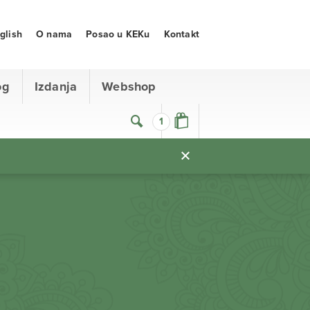
glish
O nama
Posao u KEKu
Kontakt
og
Izdanja
Webshop
1