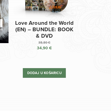
Love Around the World
(EN) – BUNDLE: BOOK
& DVD
38,80
€
34,90
€
Izvorna
cijena
Trenutna
bila
cijena
je:
je:
DODAJ U KOŠARICU
38,80 €.
34,90 €.