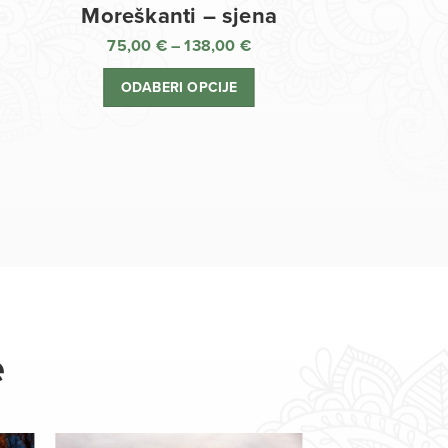
Moreškanti – sjena
75,00
€
–
138,00
€
aspon
Raspon
jena:
cijena:
ODABERI OPCIJE
d
od
,00 €
75,00 €
o
do
8,00 €
138,00 €
e