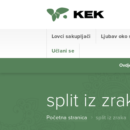
Lovci sakupljači
Ljubav oko 
Učlani se
Ovdje
split iz zr
Početna stranica
split iz zraka