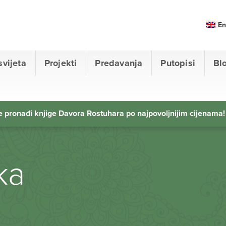
En
svijeta
Projekti
Predavanja
Putopisi
Bl
 pronađi knjige Davora Rostuhara po najpovoljnijim cijenama!
aka