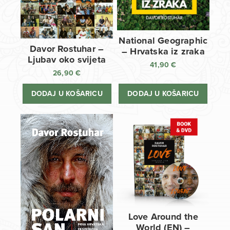
National Geographic
Davor Rostuhar –
– Hrvatska iz zraka
Ljubav oko svijeta
41,90
€
26,90
€
DODAJ U KOŠARICU
DODAJ U KOŠARICU
Love Around the
World (EN) –