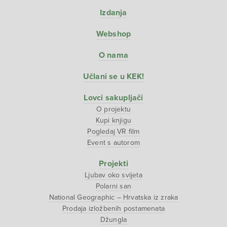
Izdanja
Webshop
O nama
Učlani se u KEK!
Lovci sakupljači
O projektu
Kupi knjigu
Pogledaj VR film
Event s autorom
Projekti
Ljubav oko svijeta
Polarni san
National Geographic – Hrvatska iz zraka
Prodaja izložbenih postamenata
Džungla