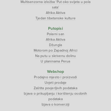
Multisenzorna izložba ‘Put oko svijeta u pola
sata’
Afrika Aktiva
Tjedan tibetanske kulture
Putopisi
Polarni san
Afrika Aktiva
Džungla
Motorom po Zapadnoj Africi
Na putu u skrivenu dolinu
U planinama Perua
Webshop
Prodajno mjesto i proizvodi
Uvjeti prodaje
Zaštita povjerljivih podataka
Izjava o prikupljanju i korištenju osobnih
podataka
Izjava o konverziji