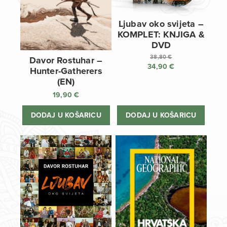
Ljubav oko svijeta –
KOMPLET: KNJIGA &
DVD
38,80
€
Davor Rostuhar –
34,90
€
Izvorna
Hunter-Gatherers
cijena
Trenutna
(EN)
bila
cijena
19,90
€
je:
je:
38,80 €.
34,90 €.
DODAJ U KOŠARICU
DODAJ U KOŠARICU