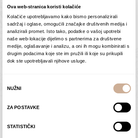
Ova web-stranica koristi kolačiće
Kolačiće upotrebljavamo kako bismo personalizirali
Butan – ljudi 2
Antarktika – krajolik
sadržaj i oglase, omogućili značajke društvenih medija i
2
analizirali promet. Isto tako, podatke o vašoj upotrebi
75,00
€
–
138,00
€
Raspon
cijena:
75,00
€
–
138,00
€
Raspon
naše web-lokacije dijelimo s partnerima za društvene
od
cijena:
medije, oglašavanje i analizu, a oni ih mogu kombinirati s
ODABERI OPCIJE
ODABERI OPCIJE
75,00 €
od
drugim podacima koje ste im pružili ili koje su prikupili
do
75,00 €
dok ste upotrebljavali njihove usluge.
138,00 €
do
138,00 €
Odabir
NUŽNI
pristanka
Dolac
Moreškanti – sjena
ZA POSTAVKE
75,00
€
–
138,00
€
Raspon
75,00
€
–
138,00
€
Raspon
cijena:
cijena:
ODABERI OPCIJE
ODABERI OPCIJE
STATISTIČKI
od
od
75,00 €
75,00 €