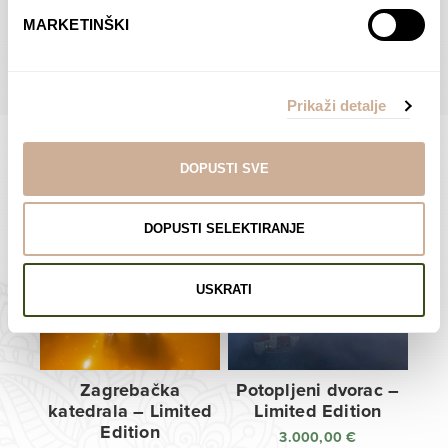
do
do
POGLEDAJTE SVE PROIZVODE U OVOJ KATEGORIJI
MARKETINŠKI
138,00 €
138,00 €
Prikaži detalje
DOPUSTI SVE
Limited Edition Fotografije
DOPUSTI SELEKTIRANJE
USKRATI
Zagrebačka
Potopljeni dvorac –
katedrala – Limited
Limited Edition
Edition
3.000,00
€