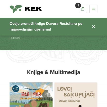
1
sunset
Ovdje pronađi knjige Davora Rostuhara po
najpovoljnijim cijenama!
Početna stranica
sunset
Knjige & Multimedija