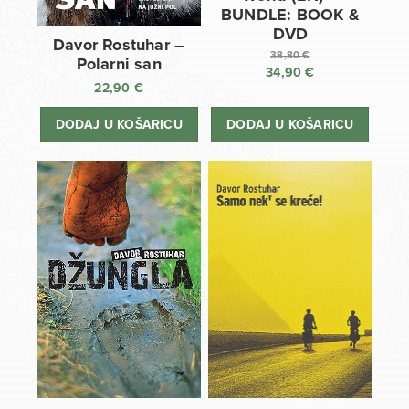
BUNDLE: BOOK &
DVD
Davor Rostuhar –
38,80
€
Polarni san
34,90
€
Izvorna
22,90
€
cijena
Trenutna
bila
cijena
DODAJ U KOŠARICU
DODAJ U KOŠARICU
je:
je:
38,80 €.
34,90 €.