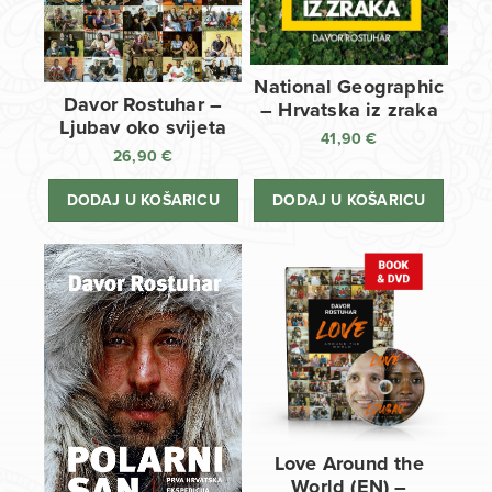
National Geographic
Davor Rostuhar –
– Hrvatska iz zraka
Ljubav oko svijeta
41,90
€
26,90
€
DODAJ U KOŠARICU
DODAJ U KOŠARICU
Love Around the
World (EN) –