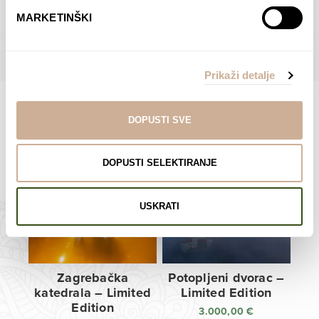
do
do
POGLEDAJTE SVE PROIZVODE U OVOJ KATEGORIJI
MARKETINŠKI
138,00 €
138,00 €
Prikaži detalje
DOPUSTI SVE
Limited Edition Fotografije
DOPUSTI SELEKTIRANJE
USKRATI
Zagrebačka
Potopljeni dvorac –
katedrala – Limited
Limited Edition
Edition
3.000,00
€