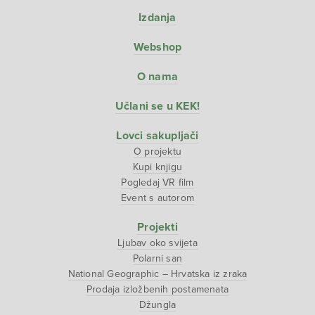
Izdanja
Webshop
O nama
Učlani se u KEK!
Lovci sakupljači
O projektu
Kupi knjigu
Pogledaj VR film
Event s autorom
Projekti
Ljubav oko svijeta
Polarni san
National Geographic – Hrvatska iz zraka
Prodaja izložbenih postamenata
Džungla