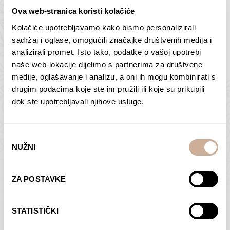
Ova web-stranica koristi kolačiće
Kolačiće upotrebljavamo kako bismo personalizirali
Butan – ljudi 2
Antarktika – krajolik
sadržaj i oglase, omogućili značajke društvenih medija i
2
analizirali promet. Isto tako, podatke o vašoj upotrebi
75,00
€
–
138,00
€
Raspon
cijena:
75,00
€
–
138,00
€
Raspon
naše web-lokacije dijelimo s partnerima za društvene
od
cijena:
medije, oglašavanje i analizu, a oni ih mogu kombinirati s
ODABERI OPCIJE
ODABERI OPCIJE
75,00 €
od
drugim podacima koje ste im pružili ili koje su prikupili
do
75,00 €
dok ste upotrebljavali njihove usluge.
138,00 €
do
138,00 €
Odabir
NUŽNI
pristanka
Dolac
Moreškanti – sjena
ZA POSTAVKE
75,00
€
–
138,00
€
Raspon
75,00
€
–
138,00
€
Raspon
cijena:
cijena:
ODABERI OPCIJE
ODABERI OPCIJE
STATISTIČKI
od
od
75,00 €
75,00 €