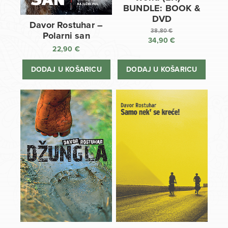
BUNDLE: BOOK &
DVD
Davor Rostuhar –
38,80
€
Polarni san
34,90
€
Izvorna
22,90
€
cijena
Trenutna
bila
cijena
DODAJ U KOŠARICU
DODAJ U KOŠARICU
je:
je:
38,80 €.
34,90 €.