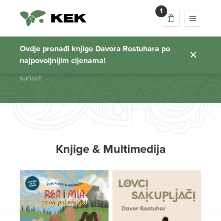
1
sunset
Ovdje pronađi knjige Davora Rostuhara po
najpovoljnijim cijenama!
Početna stranica
sunset
Knjige & Multimedija