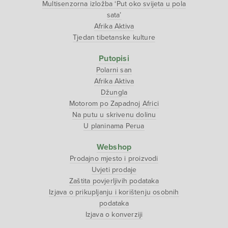
Multisenzorna izložba ‘Put oko svijeta u pola
sata’
Afrika Aktiva
Tjedan tibetanske kulture
Putopisi
Polarni san
Afrika Aktiva
Džungla
Motorom po Zapadnoj Africi
Na putu u skrivenu dolinu
U planinama Perua
Webshop
Prodajno mjesto i proizvodi
Uvjeti prodaje
Zaštita povjerljivih podataka
Izjava o prikupljanju i korištenju osobnih
podataka
Izjava o konverziji