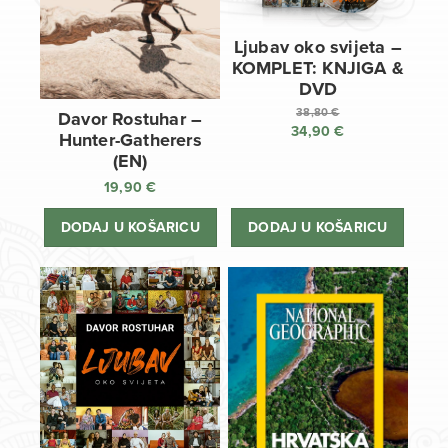
Ljubav oko svijeta –
KOMPLET: KNJIGA &
DVD
38,80
€
Davor Rostuhar –
34,90
€
Izvorna
Hunter-Gatherers
cijena
Trenutna
(EN)
bila
cijena
19,90
€
je:
je:
38,80 €.
34,90 €.
DODAJ U KOŠARICU
DODAJ U KOŠARICU