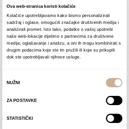
Ova web-stranica koristi kolačiće
Kolačiće upotrebljavamo kako bismo personalizirali
Butan – ljudi 2
Antarktika – krajolik
sadržaj i oglase, omogućili značajke društvenih medija i
2
analizirali promet. Isto tako, podatke o vašoj upotrebi
75,00
€
–
138,00
€
Raspon
cijena:
75,00
€
–
138,00
€
Raspon
naše web-lokacije dijelimo s partnerima za društvene
od
cijena:
medije, oglašavanje i analizu, a oni ih mogu kombinirati s
ODABERI OPCIJE
ODABERI OPCIJE
75,00 €
od
drugim podacima koje ste im pružili ili koje su prikupili
do
75,00 €
dok ste upotrebljavali njihove usluge.
138,00 €
do
138,00 €
Odabir
NUŽNI
pristanka
Dolac
Moreškanti – sjena
ZA POSTAVKE
75,00
€
–
138,00
€
Raspon
75,00
€
–
138,00
€
Raspon
cijena:
cijena:
ODABERI OPCIJE
ODABERI OPCIJE
STATISTIČKI
od
od
75,00 €
75,00 €