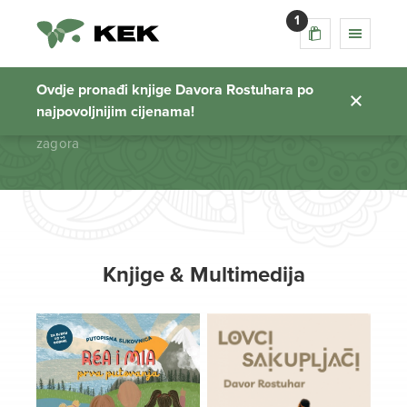
1
zagora
Ovdje pronađi knjige Davora Rostuhara po
najpovoljnijim cijenama!
Početna stranica
zagora
Knjige & Multimedija