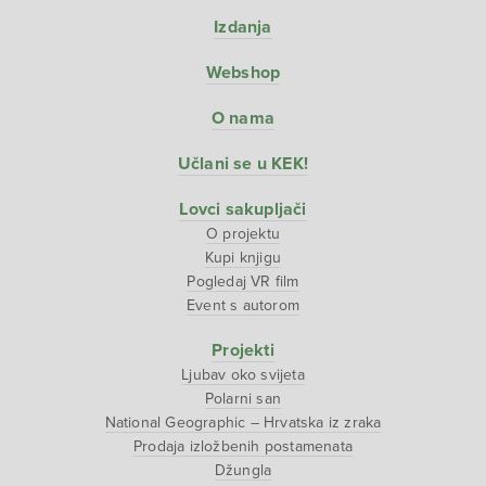
Izdanja
Webshop
O nama
Učlani se u KEK!
Lovci sakupljači
O projektu
Kupi knjigu
Pogledaj VR film
Event s autorom
Projekti
Ljubav oko svijeta
Polarni san
National Geographic – Hrvatska iz zraka
Prodaja izložbenih postamenata
Džungla