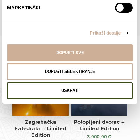
do
do
POGLEDAJTE SVE PROIZVODE U OVOJ KATEGORIJI
MARKETINŠKI
138,00 €
138,00 €
Prikaži detalje
DOPUSTI SVE
Limited Edition Fotografije
DOPUSTI SELEKTIRANJE
USKRATI
Zagrebačka
Potopljeni dvorac –
katedrala – Limited
Limited Edition
Edition
3.000,00
€