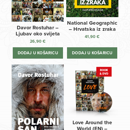
National Geographic
Davor Rostuhar –
– Hrvatska iz zraka
Ljubav oko svijeta
41,90
€
26,90
€
DODAJ U KOŠARICU
DODAJ U KOŠARICU
Love Around the
World (EN) –