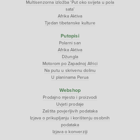
Multisenzorna izložba ‘Put oko svijeta u pola
sata’
Afrika Aktiva
Tjedan tibetanske kulture
Putopisi
Polarni san
Afrika Aktiva
Džungla
Motorom po Zapadnoj Africi
Na putu u skrivenu dolinu
U planinama Perua
Webshop
Prodajno mjesto i proizvodi
Uvjeti prodaje
Zaštita povjerljivih podataka
Izjava o prikupljanju i korištenju osobnih
podataka
Izjava o konverziji