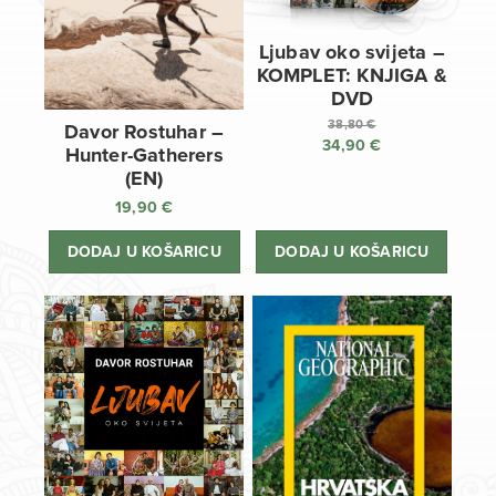
Ljubav oko svijeta –
KOMPLET: KNJIGA &
DVD
38,80
€
Davor Rostuhar –
34,90
€
Izvorna
Hunter-Gatherers
cijena
Trenutna
(EN)
bila
cijena
19,90
€
je:
je:
38,80 €.
34,90 €.
DODAJ U KOŠARICU
DODAJ U KOŠARICU