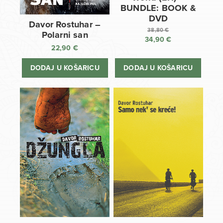
BUNDLE: BOOK &
DVD
Davor Rostuhar –
38,80
€
Polarni san
34,90
€
Izvorna
22,90
€
cijena
Trenutna
bila
cijena
DODAJ U KOŠARICU
DODAJ U KOŠARICU
je:
je:
38,80 €.
34,90 €.