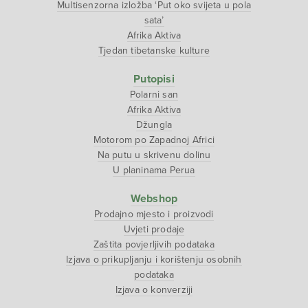
Multisenzorna izložba ‘Put oko svijeta u pola
sata’
Afrika Aktiva
Tjedan tibetanske kulture
Putopisi
Polarni san
Afrika Aktiva
Džungla
Motorom po Zapadnoj Africi
Na putu u skrivenu dolinu
U planinama Perua
Webshop
Prodajno mjesto i proizvodi
Uvjeti prodaje
Zaštita povjerljivih podataka
Izjava o prikupljanju i korištenju osobnih
podataka
Izjava o konverziji