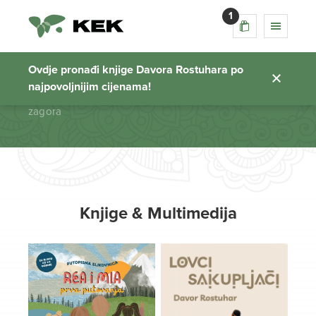
1
zagora
Ovdje pronađi knjige Davora Rostuhara po
najpovoljnijim cijenama!
Početna stranica
zagora
Knjige & Multimedija