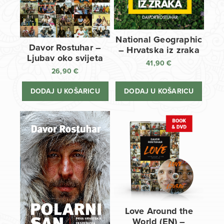
National Geographic
Davor Rostuhar –
– Hrvatska iz zraka
Ljubav oko svijeta
41,90
€
26,90
€
DODAJ U KOŠARICU
DODAJ U KOŠARICU
Love Around the
World (EN) –