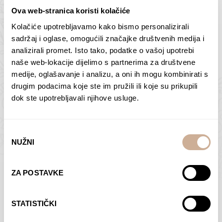
Ova web-stranica koristi kolačiće
Kolačiće upotrebljavamo kako bismo personalizirali
Butan – ljudi 2
Antarktika – krajolik
sadržaj i oglase, omogućili značajke društvenih medija i
2
analizirali promet. Isto tako, podatke o vašoj upotrebi
75,00
€
–
138,00
€
Raspon
cijena:
75,00
€
–
138,00
€
Raspon
naše web-lokacije dijelimo s partnerima za društvene
od
cijena:
medije, oglašavanje i analizu, a oni ih mogu kombinirati s
ODABERI OPCIJE
ODABERI OPCIJE
75,00 €
od
drugim podacima koje ste im pružili ili koje su prikupili
do
75,00 €
dok ste upotrebljavali njihove usluge.
138,00 €
do
138,00 €
Odabir
NUŽNI
pristanka
Dolac
Moreškanti – sjena
ZA POSTAVKE
75,00
€
–
138,00
€
Raspon
75,00
€
–
138,00
€
Raspon
cijena:
cijena:
ODABERI OPCIJE
ODABERI OPCIJE
STATISTIČKI
od
od
75,00 €
75,00 €