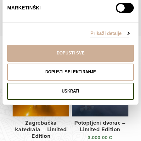
do
do
POGLEDAJTE SVE PROIZVODE U OVOJ KATEGORIJI
MARKETINŠKI
138,00 €
138,00 €
Prikaži detalje
DOPUSTI SVE
Limited Edition Fotografije
DOPUSTI SELEKTIRANJE
USKRATI
Zagrebačka
Potopljeni dvorac –
katedrala – Limited
Limited Edition
Edition
3.000,00
€