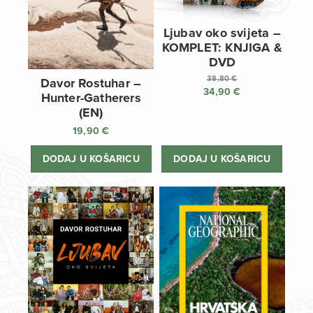
Ljubav oko svijeta –
KOMPLET: KNJIGA &
DVD
38,80
€
Davor Rostuhar –
34,90
€
Izvorna
Hunter-Gatherers
cijena
Trenutna
(EN)
bila
cijena
19,90
€
je:
je:
38,80 €.
34,90 €.
DODAJ U KOŠARICU
DODAJ U KOŠARICU