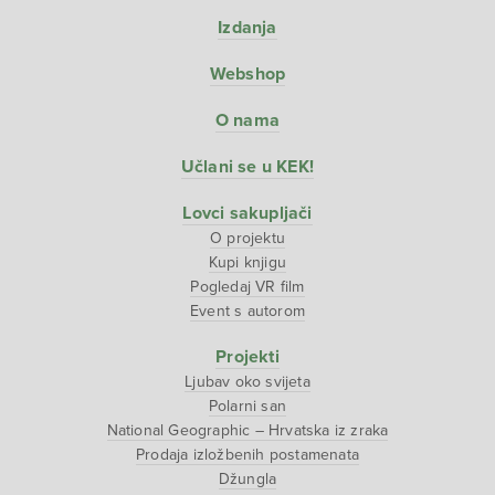
Izdanja
Webshop
O nama
Učlani se u KEK!
Lovci sakupljači
O projektu
Kupi knjigu
Pogledaj VR film
Event s autorom
Projekti
Ljubav oko svijeta
Polarni san
National Geographic – Hrvatska iz zraka
Prodaja izložbenih postamenata
Džungla