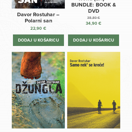
BUNDLE: BOOK &
DVD
Davor Rostuhar –
38,80
€
Polarni san
34,90
€
Izvorna
22,90
€
cijena
Trenutna
bila
cijena
DODAJ U KOŠARICU
DODAJ U KOŠARICU
je:
je:
38,80 €.
34,90 €.