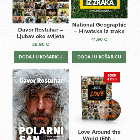
National Geographic
Davor Rostuhar –
– Hrvatska iz zraka
Ljubav oko svijeta
41,90
€
26,90
€
DODAJ U KOŠARICU
DODAJ U KOŠARICU
Love Around the
World (EN) –