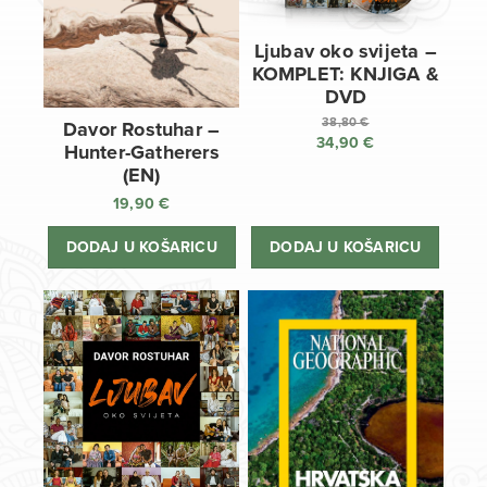
Ljubav oko svijeta –
KOMPLET: KNJIGA &
DVD
38,80
€
Davor Rostuhar –
34,90
€
Izvorna
Hunter-Gatherers
cijena
Trenutna
(EN)
bila
cijena
19,90
€
je:
je:
38,80 €.
34,90 €.
DODAJ U KOŠARICU
DODAJ U KOŠARICU