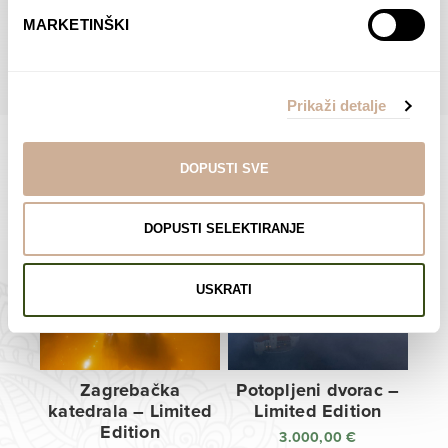
do
do
POGLEDAJTE SVE PROIZVODE U OVOJ KATEGORIJI
MARKETINŠKI
138,00 €
138,00 €
Prikaži detalje
DOPUSTI SVE
Limited Edition Fotografije
DOPUSTI SELEKTIRANJE
USKRATI
Zagrebačka
Potopljeni dvorac –
katedrala – Limited
Limited Edition
Edition
3.000,00
€