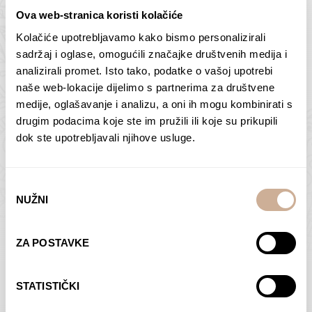
Ova web-stranica koristi kolačiće
Kolačiće upotrebljavamo kako bismo personalizirali
Butan – ljudi 2
Antarktika – krajolik
sadržaj i oglase, omogućili značajke društvenih medija i
2
analizirali promet. Isto tako, podatke o vašoj upotrebi
75,00
€
–
138,00
€
Raspon
cijena:
75,00
€
–
138,00
€
Raspon
naše web-lokacije dijelimo s partnerima za društvene
od
cijena:
medije, oglašavanje i analizu, a oni ih mogu kombinirati s
ODABERI OPCIJE
ODABERI OPCIJE
75,00 €
od
drugim podacima koje ste im pružili ili koje su prikupili
do
75,00 €
dok ste upotrebljavali njihove usluge.
138,00 €
do
138,00 €
Odabir
NUŽNI
pristanka
Dolac
Moreškanti – sjena
ZA POSTAVKE
75,00
€
–
138,00
€
Raspon
75,00
€
–
138,00
€
Raspon
cijena:
cijena:
ODABERI OPCIJE
ODABERI OPCIJE
STATISTIČKI
od
od
75,00 €
75,00 €