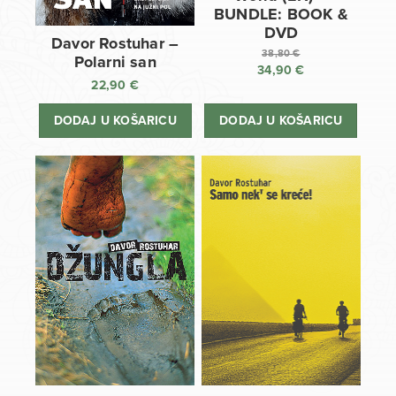
BUNDLE: BOOK &
DVD
Davor Rostuhar –
38,80
€
Polarni san
34,90
€
Izvorna
22,90
€
cijena
Trenutna
bila
cijena
DODAJ U KOŠARICU
DODAJ U KOŠARICU
je:
je:
38,80 €.
34,90 €.