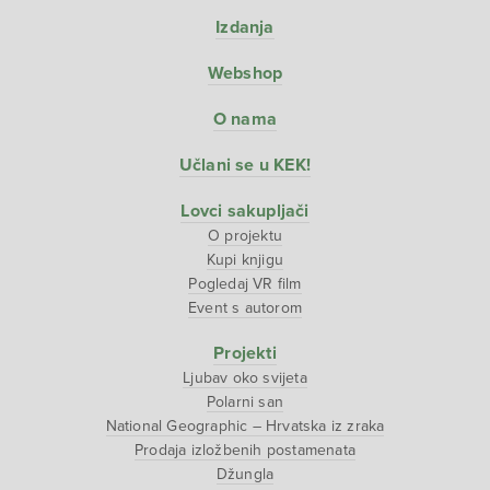
Izdanja
Webshop
O nama
Učlani se u KEK!
Lovci sakupljači
O projektu
Kupi knjigu
Pogledaj VR film
Event s autorom
Projekti
Ljubav oko svijeta
Polarni san
National Geographic – Hrvatska iz zraka
Prodaja izložbenih postamenata
Džungla