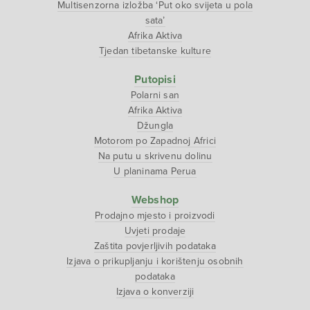
Multisenzorna izložba ‘Put oko svijeta u pola
sata’
Afrika Aktiva
Tjedan tibetanske kulture
Putopisi
Polarni san
Afrika Aktiva
Džungla
Motorom po Zapadnoj Africi
Na putu u skrivenu dolinu
U planinama Perua
Webshop
Prodajno mjesto i proizvodi
Uvjeti prodaje
Zaštita povjerljivih podataka
Izjava o prikupljanju i korištenju osobnih
podataka
Izjava o konverziji