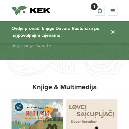
1
degustacija slobode
Ovdje pronađi knjige Davora Rostuhara po
najpovoljnijim cijenama!
Početna stranica
degustacija slobode
Knjige & Multimedija