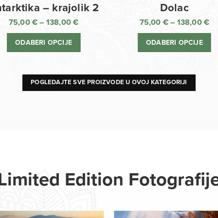
Dolac
tarktika – krajolik 2
75,00
€
–
138,00
€
75,00
€
–
138,00
€
R
Raspon
ci
cijena:
ODABERI OPCIJE
ODABERI OPCIJE
o
od
75
75,00 €
d
do
13
138,00 €
POGLEDAJTE SVE PROIZVODE U OVOJ KATEGORIJI
Limited Edition Fotografij