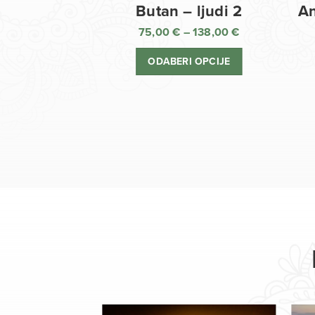
Butan – ljudi 2
An
75,00
€
–
138,00
€
Raspon
cijena:
ODABERI OPCIJE
od
75,00 €
do
138,00 €