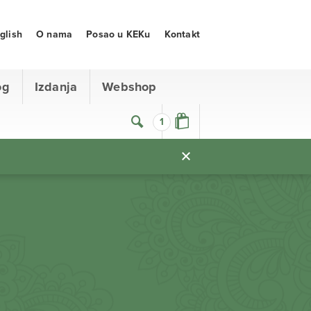
glish
O nama
Posao u KEKu
Kontakt
og
Izdanja
Webshop
1