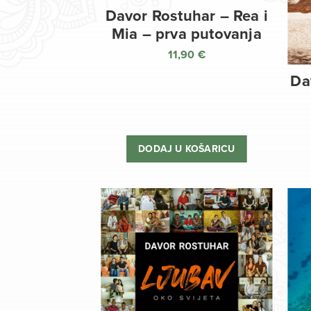
Davor Rostuhar – Rea i
Mia – prva putovanja
11,90
€
Da
DODAJ U KOŠARICU