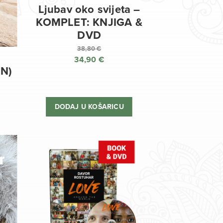
Ljubav oko svijeta –
KOMPLET: KNJIGA &
DVD
38,80
€
34,90
€
Izvorna
EN)
cijena
Trenutna
bila
cijena
je:
je:
DODAJ U KOŠARICU
38,80 €.
34,90 €.