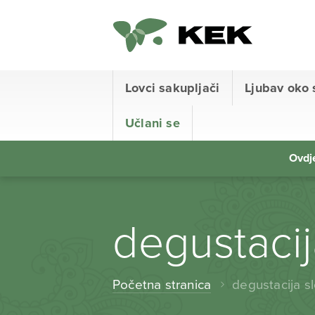
Lovci sakupljači
Ljubav oko 
Učlani se
Ovdje
degustaci
Početna stranica
degustacija s