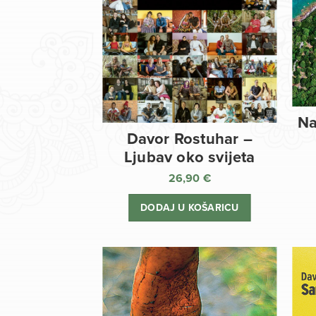
Na
Davor Rostuhar –
Ljubav oko svijeta
26,90
€
DODAJ U KOŠARICU