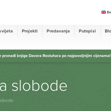
En
svijeta
Projekti
Predavanja
Putopisi
Bl
 pronađi knjige Davora Rostuhara po najpovoljnijim cijenama!
ja slobode
lobode