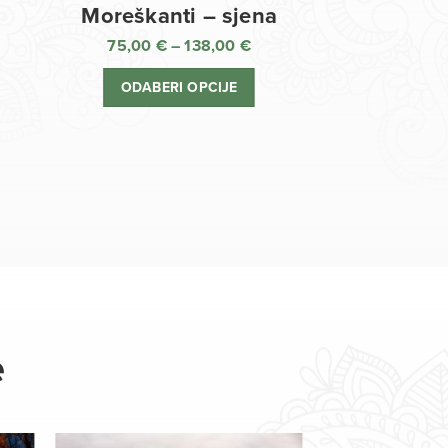
Moreškanti – sjena
75,00
€
–
138,00
€
aspon
Raspon
jena:
cijena:
ODABERI OPCIJE
d
od
,00 €
75,00 €
o
do
8,00 €
138,00 €
e