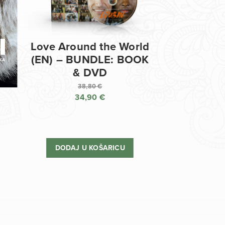
Love Around the World
(EN) – BUNDLE: BOOK
& DVD
38,80
€
34,90
€
Izvorna
cijena
Trenutna
bila
cijena
je:
je:
DODAJ U KOŠARICU
38,80 €.
34,90 €.