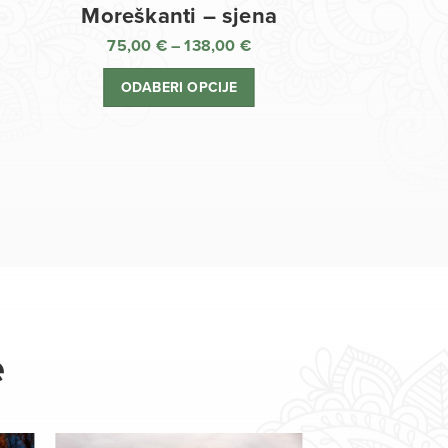
Moreškanti – sjena
75,00
€
–
138,00
€
aspon
Raspon
jena:
cijena:
ODABERI OPCIJE
d
od
,00 €
75,00 €
o
do
8,00 €
138,00 €
e