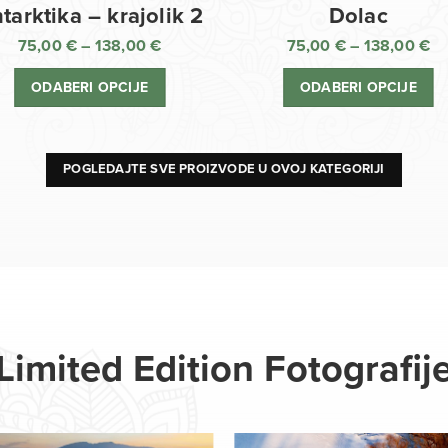
Dolac
tarktika – krajolik 2
75,00
€
–
138,00
€
75,00
€
–
138,00
€
R
Raspon
ci
cijena:
ODABERI OPCIJE
ODABERI OPCIJE
o
od
75
75,00 €
d
do
13
138,00 €
POGLEDAJTE SVE PROIZVODE U OVOJ KATEGORIJI
Limited Edition Fotografij