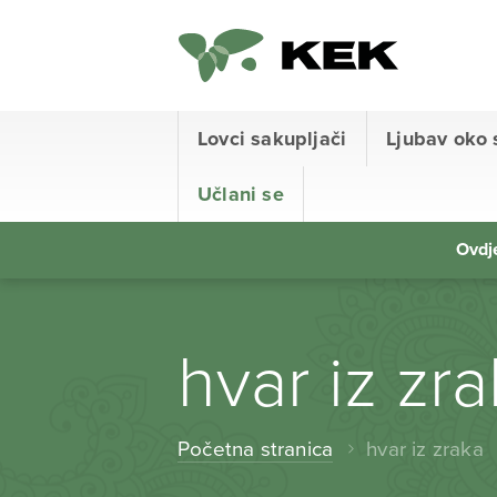
Lovci sakupljači
Ljubav oko 
Učlani se
Ovdje
hvar iz zr
Početna stranica
hvar iz zraka