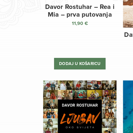
Davor Rostuhar – Rea i
Mia – prva putovanja
11,90
€
Da
DODAJ U KOŠARICU