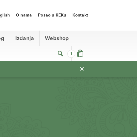
glish
O nama
Posao u KEKu
Kontakt
og
Izdanja
Webshop
1