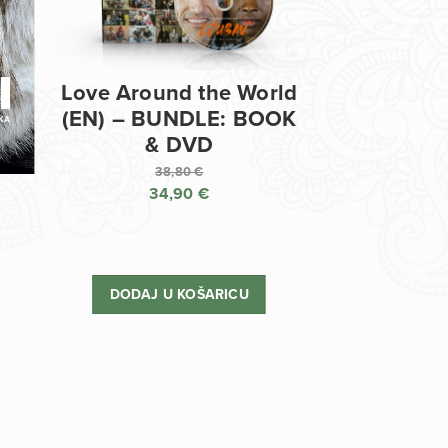
Love Around the World
(EN) – BUNDLE: BOOK
& DVD
38,80
€
34,90
€
Izvorna
cijena
Trenutna
bila
cijena
je:
je:
DODAJ U KOŠARICU
38,80 €.
34,90 €.