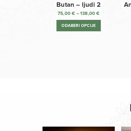
Butan – ljudi 2
An
75,00
€
–
138,00
€
Raspon
cijena:
ODABERI OPCIJE
od
75,00 €
do
138,00 €