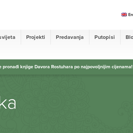
En
svijeta
Projekti
Predavanja
Putopisi
Bl
 pronađi knjige Davora Rostuhara po najpovoljnijim cijenama!
aka