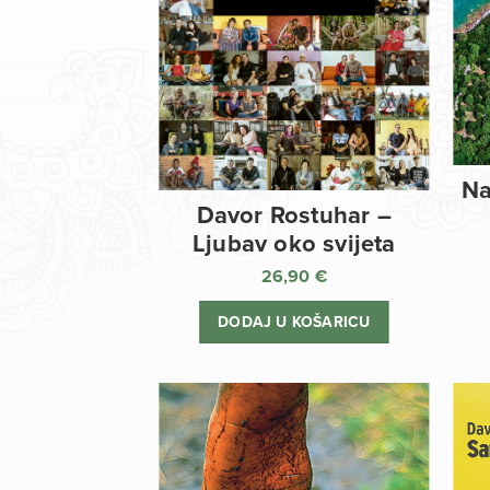
Na
Davor Rostuhar –
Ljubav oko svijeta
26,90
€
DODAJ U KOŠARICU