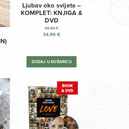
Ljubav oko svijeta –
KOMPLET: KNJIGA &
DVD
38,80
€
34,90
€
Izvorna
EN)
cijena
Trenutna
bila
cijena
je:
je:
DODAJ U KOŠARICU
38,80 €.
34,90 €.