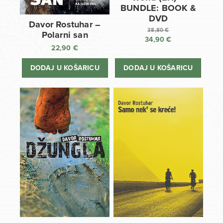
BUNDLE: BOOK &
DVD
Davor Rostuhar –
38,80
€
Polarni san
34,90
€
Izvorna
22,90
€
cijena
Trenutna
bila
cijena
DODAJ U KOŠARICU
DODAJ U KOŠARICU
je:
je:
38,80 €.
34,90 €.