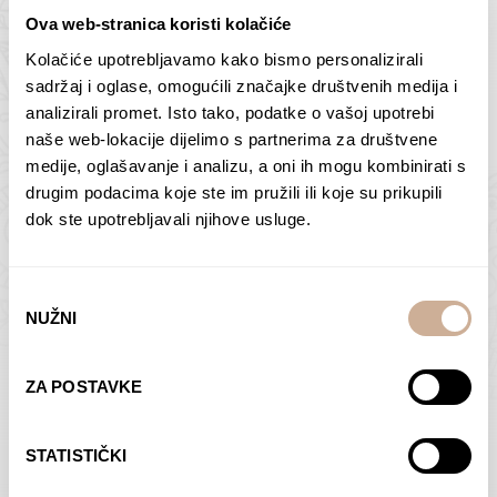
Ova web-stranica koristi kolačiće
Kolačiće upotrebljavamo kako bismo personalizirali
Butan – ljudi 2
Antarktika – krajolik
sadržaj i oglase, omogućili značajke društvenih medija i
2
analizirali promet. Isto tako, podatke o vašoj upotrebi
75,00
€
–
138,00
€
Raspon
cijena:
75,00
€
–
138,00
€
Raspon
naše web-lokacije dijelimo s partnerima za društvene
od
cijena:
medije, oglašavanje i analizu, a oni ih mogu kombinirati s
ODABERI OPCIJE
ODABERI OPCIJE
75,00 €
od
drugim podacima koje ste im pružili ili koje su prikupili
do
75,00 €
dok ste upotrebljavali njihove usluge.
138,00 €
do
138,00 €
Odabir
NUŽNI
pristanka
Dolac
Moreškanti – sjena
ZA POSTAVKE
75,00
€
–
138,00
€
Raspon
75,00
€
–
138,00
€
Raspon
cijena:
cijena:
ODABERI OPCIJE
ODABERI OPCIJE
STATISTIČKI
od
od
75,00 €
75,00 €