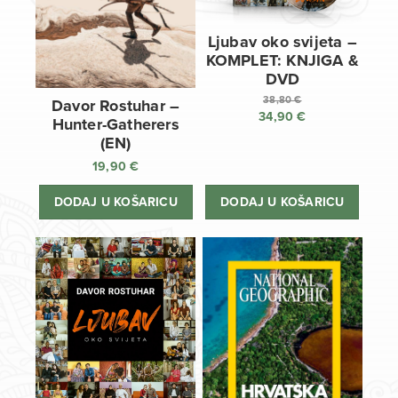
Ljubav oko svijeta –
KOMPLET: KNJIGA &
DVD
38,80
€
Davor Rostuhar –
34,90
€
Izvorna
Hunter-Gatherers
cijena
Trenutna
(EN)
bila
cijena
19,90
€
je:
je:
38,80 €.
34,90 €.
DODAJ U KOŠARICU
DODAJ U KOŠARICU