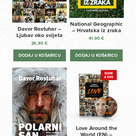
National Geographic
Davor Rostuhar –
– Hrvatska iz zraka
Ljubav oko svijeta
41,90
€
26,90
€
DODAJ U KOŠARICU
DODAJ U KOŠARICU
Love Around the
World (EN) –