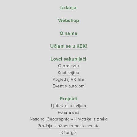
Izdanja
Webshop
O nama
Učlani se u KEK!
Lovci sakupljači
O projektu
Kupi knjigu
Pogledaj VR film
Event s autorom
Projekti
Ljubav oko svijeta
Polarni san
National Geographic – Hrvatska iz zraka
Prodaja izložbenih postamenata
Džungla