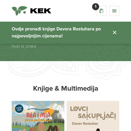
1
hvar iz zraka
Ovdje pronađi knjige Davora Rostuhara po
najpovoljnijim cijenama!
Početna stranica
hvar iz zraka
Knjige & Multimedija