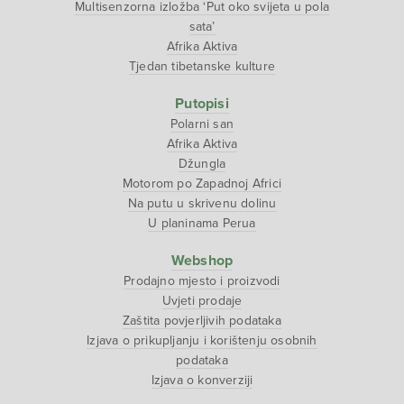
Multisenzorna izložba ‘Put oko svijeta u pola
sata’
Afrika Aktiva
Tjedan tibetanske kulture
Putopisi
Polarni san
Afrika Aktiva
Džungla
Motorom po Zapadnoj Africi
Na putu u skrivenu dolinu
U planinama Perua
Webshop
Prodajno mjesto i proizvodi
Uvjeti prodaje
Zaštita povjerljivih podataka
Izjava o prikupljanju i korištenju osobnih
podataka
Izjava o konverziji