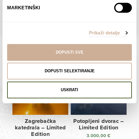
do
do
POGLEDAJTE SVE PROIZVODE U OVOJ KATEGORIJI
MARKETINŠKI
138,00 €
138,00 €
Prikaži detalje
DOPUSTI SVE
Limited Edition Fotografije
DOPUSTI SELEKTIRANJE
USKRATI
Zagrebačka
Potopljeni dvorac –
katedrala – Limited
Limited Edition
Edition
3.000,00
€