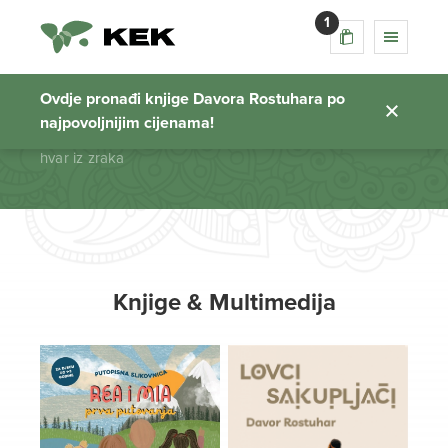
1
hvar iz zraka
Ovdje pronađi knjige Davora Rostuhara po
najpovoljnijim cijenama!
Početna stranica
hvar iz zraka
Knjige & Multimedija