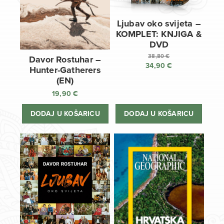
Ljubav oko svijeta –
KOMPLET: KNJIGA &
DVD
38,80
€
Davor Rostuhar –
34,90
€
Izvorna
Hunter-Gatherers
cijena
Trenutna
(EN)
bila
cijena
19,90
€
je:
je:
38,80 €.
34,90 €.
DODAJ U KOŠARICU
DODAJ U KOŠARICU