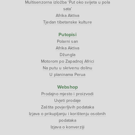
Multisenzorna izložba ‘Put oko svijeta u pola
sata’
Afrika Aktiva
Tjedan tibetanske kulture
Putopisi
Polarni san
Afrika Aktiva
Džungla
Motorom po Zapadnoj Africi
Na putu u skrivenu dolinu
U planinama Perua
Webshop
Prodajno mjesto i proizvodi
Uvjeti prodaje
Zaštita povjerljivih podataka
Izjava o prikupljanju i korištenju osobnih
podataka
Izjava o konverziji