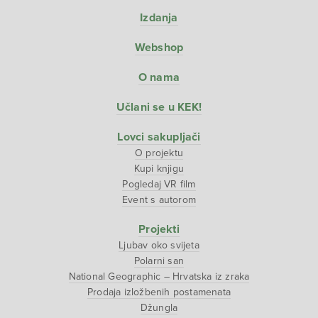
Izdanja
Webshop
O nama
Učlani se u KEK!
Lovci sakupljači
O projektu
Kupi knjigu
Pogledaj VR film
Event s autorom
Projekti
Ljubav oko svijeta
Polarni san
National Geographic – Hrvatska iz zraka
Prodaja izložbenih postamenata
Džungla