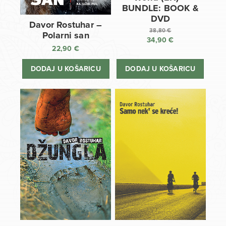
BUNDLE: BOOK &
DVD
Davor Rostuhar –
38,80
€
Polarni san
34,90
€
Izvorna
22,90
€
cijena
Trenutna
bila
cijena
DODAJ U KOŠARICU
DODAJ U KOŠARICU
je:
je:
38,80 €.
34,90 €.