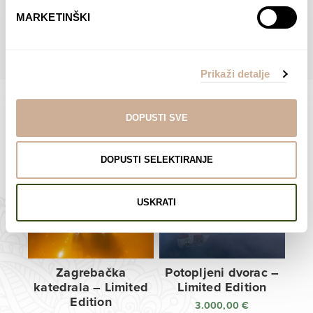
do
do
POGLEDAJTE SVE PROIZVODE U OVOJ KATEGORIJI
MARKETINŠKI
138,00 €
138,00 €
Prikaži detalje
DOPUSTI SVE
Limited Edition Fotografije
DOPUSTI SELEKTIRANJE
USKRATI
Zagrebačka
Potopljeni dvorac –
katedrala – Limited
Limited Edition
Edition
3.000,00
€