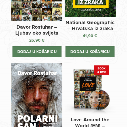
National Geographic
Davor Rostuhar –
– Hrvatska iz zraka
Ljubav oko svijeta
41,90
€
26,90
€
DODAJ U KOŠARICU
DODAJ U KOŠARICU
Love Around the
World (EN) –