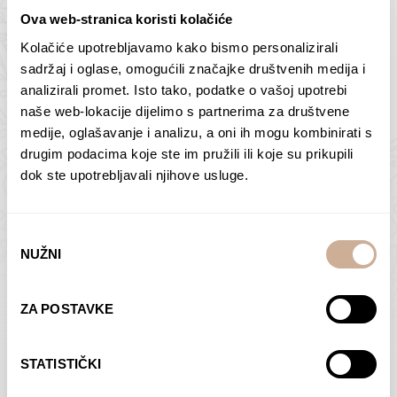
Ova web-stranica koristi kolačiće
Kolačiće upotrebljavamo kako bismo personalizirali
Butan – ljudi 2
Antarktika – krajolik
sadržaj i oglase, omogućili značajke društvenih medija i
2
analizirali promet. Isto tako, podatke o vašoj upotrebi
75,00
€
–
138,00
€
Raspon
cijena:
75,00
€
–
138,00
€
Raspon
naše web-lokacije dijelimo s partnerima za društvene
od
cijena:
medije, oglašavanje i analizu, a oni ih mogu kombinirati s
ODABERI OPCIJE
ODABERI OPCIJE
75,00 €
od
drugim podacima koje ste im pružili ili koje su prikupili
do
75,00 €
dok ste upotrebljavali njihove usluge.
138,00 €
do
138,00 €
Odabir
NUŽNI
pristanka
Dolac
Moreškanti – sjena
ZA POSTAVKE
75,00
€
–
138,00
€
Raspon
75,00
€
–
138,00
€
Raspon
cijena:
cijena:
ODABERI OPCIJE
ODABERI OPCIJE
STATISTIČKI
od
od
75,00 €
75,00 €