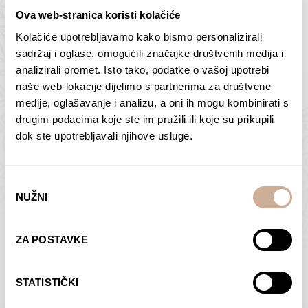
Ova web-stranica koristi kolačiće
Kolačiće upotrebljavamo kako bismo personalizirali
Butan – ljudi 2
Antarktika – krajolik
sadržaj i oglase, omogućili značajke društvenih medija i
2
analizirali promet. Isto tako, podatke o vašoj upotrebi
75,00
€
–
138,00
€
Raspon
cijena:
75,00
€
–
138,00
€
Raspon
naše web-lokacije dijelimo s partnerima za društvene
od
cijena:
medije, oglašavanje i analizu, a oni ih mogu kombinirati s
ODABERI OPCIJE
ODABERI OPCIJE
75,00 €
od
drugim podacima koje ste im pružili ili koje su prikupili
do
75,00 €
dok ste upotrebljavali njihove usluge.
138,00 €
do
138,00 €
Odabir
NUŽNI
pristanka
Dolac
Moreškanti – sjena
ZA POSTAVKE
75,00
€
–
138,00
€
Raspon
75,00
€
–
138,00
€
Raspon
cijena:
cijena:
ODABERI OPCIJE
ODABERI OPCIJE
STATISTIČKI
od
od
75,00 €
75,00 €