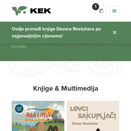
1
korčula
Ovdje pronađi knjige Davora Rostuhara po
najpovoljnijim cijenama!
Početna stranica
korčula
Knjige & Multimedija