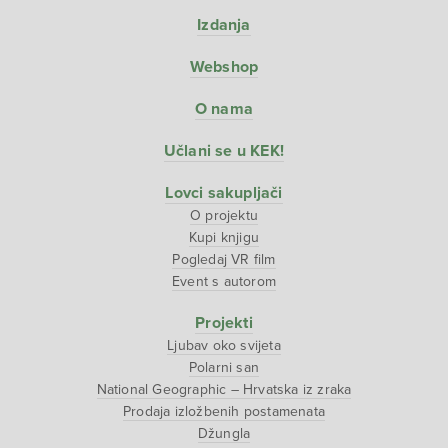
Izdanja
Webshop
O nama
Učlani se u KEK!
Lovci sakupljači
O projektu
Kupi knjigu
Pogledaj VR film
Event s autorom
Projekti
Ljubav oko svijeta
Polarni san
National Geographic – Hrvatska iz zraka
Prodaja izložbenih postamenata
Džungla