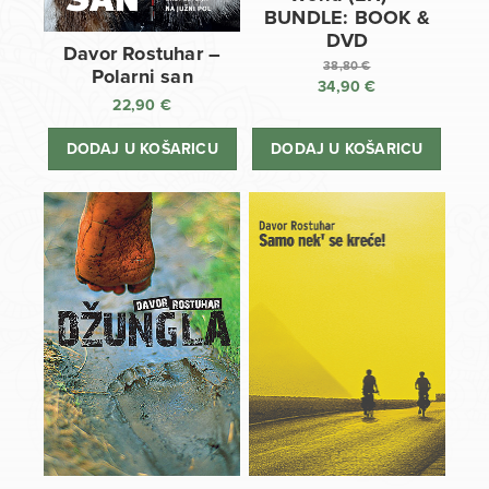
BUNDLE: BOOK &
DVD
Davor Rostuhar –
38,80
€
Polarni san
34,90
€
Izvorna
22,90
€
cijena
Trenutna
bila
cijena
DODAJ U KOŠARICU
DODAJ U KOŠARICU
je:
je:
38,80 €.
34,90 €.