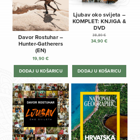
Ljubav oko svijeta –
KOMPLET: KNJIGA &
DVD
38,80
€
Davor Rostuhar –
34,90
€
Izvorna
Hunter-Gatherers
cijena
Trenutna
(EN)
bila
cijena
19,90
€
je:
je:
38,80 €.
34,90 €.
DODAJ U KOŠARICU
DODAJ U KOŠARICU