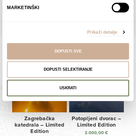
do
do
POGLEDAJTE SVE PROIZVODE U OVOJ KATEGORIJI
MARKETINŠKI
138,00 €
138,00 €
Prikaži detalje
DOPUSTI SVE
Limited Edition Fotografije
DOPUSTI SELEKTIRANJE
USKRATI
Zagrebačka
Potopljeni dvorac –
katedrala – Limited
Limited Edition
Edition
3.000,00
€