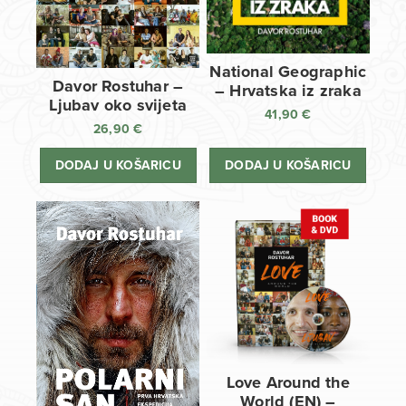
National Geographic
Davor Rostuhar –
– Hrvatska iz zraka
Ljubav oko svijeta
41,90
€
26,90
€
DODAJ U KOŠARICU
DODAJ U KOŠARICU
Love Around the
World (EN) –