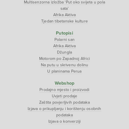
Multisenzorna izložba ‘Put oko svijeta u pola
sata’
Afrika Aktiva
Tjedan tibetanske kulture
Putopisi
Polarni san
Afrika Aktiva
Džungla
Motorom po Zapadnoj Africi
Na putu u skrivenu dolinu
U planinama Perua
Webshop
Prodajno mjesto i proizvodi
Uvjeti prodaje
Zaštita povjerljivih podataka
Izjava o prikupljanju i korištenju osobnih
podataka
Izjava o konverziji