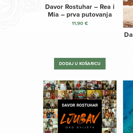
Davor Rostuhar – Rea i
Mia – prva putovanja
11,90
€
Da
DODAJ U KOŠARICU