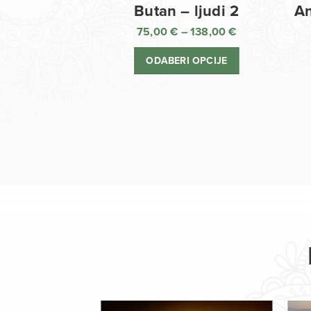
Butan – ljudi 2
An
75,00
€
–
138,00
€
Raspon
cijena:
ODABERI OPCIJE
od
75,00 €
do
138,00 €