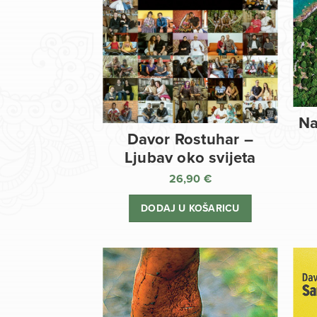
Na
Davor Rostuhar –
Ljubav oko svijeta
26,90
€
DODAJ U KOŠARICU