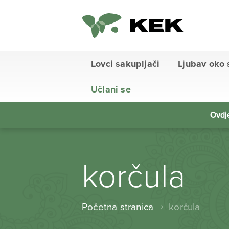
Lovci sakupljači
Ljubav oko 
Učlani se
Ovdje
korčula
Početna stranica
korčula