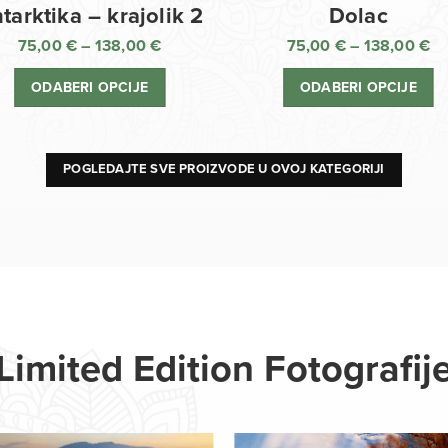
Dolac
tarktika – krajolik 2
75,00
€
–
138,00
€
75,00
€
–
138,00
€
R
Raspon
ci
cijena:
ODABERI OPCIJE
ODABERI OPCIJE
o
od
75
75,00 €
d
do
13
138,00 €
POGLEDAJTE SVE PROIZVODE U OVOJ KATEGORIJI
Limited Edition Fotografij