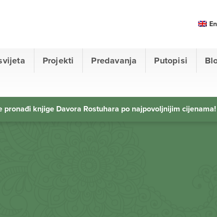
En
svijeta
Projekti
Predavanja
Putopisi
Bl
 pronađi knjige Davora Rostuhara po najpovoljnijim cijenama!