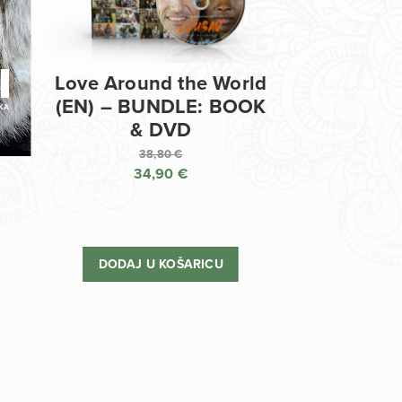
Love Around the World
(EN) – BUNDLE: BOOK
& DVD
38,80
€
34,90
€
Izvorna
cijena
Trenutna
bila
cijena
je:
je:
DODAJ U KOŠARICU
38,80 €.
34,90 €.