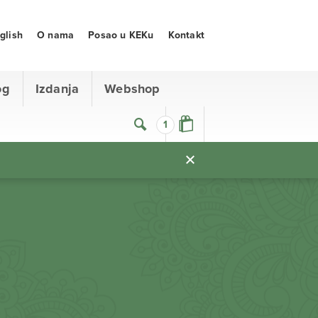
glish
O nama
Posao u KEKu
Kontakt
og
Izdanja
Webshop
1