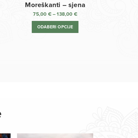
Moreškanti – sjena
75,00
€
–
138,00
€
aspon
Raspon
jena:
cijena:
ODABERI OPCIJE
d
od
,00 €
75,00 €
o
do
8,00 €
138,00 €
e