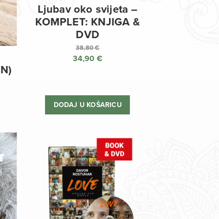
Ljubav oko svijeta –
KOMPLET: KNJIGA &
DVD
38,80
€
34,90
€
Izvorna
EN)
cijena
Trenutna
bila
cijena
je:
je:
DODAJ U KOŠARICU
38,80 €.
34,90 €.