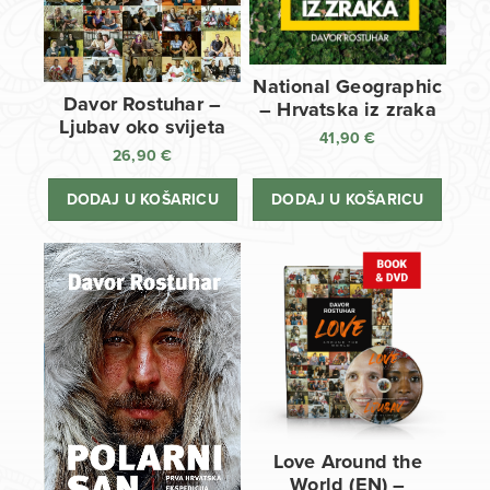
National Geographic
Davor Rostuhar –
– Hrvatska iz zraka
Ljubav oko svijeta
41,90
€
26,90
€
DODAJ U KOŠARICU
DODAJ U KOŠARICU
Love Around the
World (EN) –