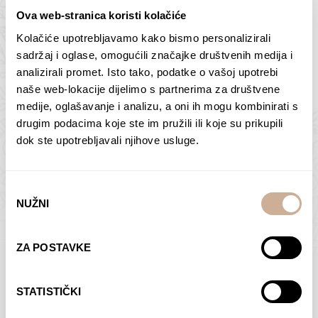
Ova web-stranica koristi kolačiće
Kolačiće upotrebljavamo kako bismo personalizirali
Butan – ljudi 2
Antarktika – krajolik
sadržaj i oglase, omogućili značajke društvenih medija i
2
analizirali promet. Isto tako, podatke o vašoj upotrebi
75,00
€
–
138,00
€
Raspon
cijena:
75,00
€
–
138,00
€
Raspon
naše web-lokacije dijelimo s partnerima za društvene
od
cijena:
medije, oglašavanje i analizu, a oni ih mogu kombinirati s
ODABERI OPCIJE
ODABERI OPCIJE
75,00 €
od
drugim podacima koje ste im pružili ili koje su prikupili
do
75,00 €
dok ste upotrebljavali njihove usluge.
138,00 €
do
138,00 €
Odabir
NUŽNI
pristanka
Dolac
Moreškanti – sjena
ZA POSTAVKE
75,00
€
–
138,00
€
Raspon
75,00
€
–
138,00
€
Raspon
cijena:
cijena:
ODABERI OPCIJE
ODABERI OPCIJE
STATISTIČKI
od
od
75,00 €
75,00 €