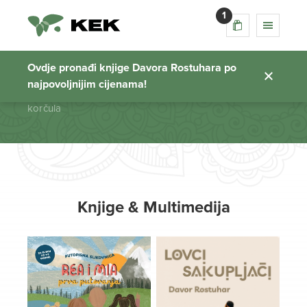
1
korčula
Ovdje pronađi knjige Davora Rostuhara po
najpovoljnijim cijenama!
Početna stranica
korčula
Knjige & Multimedija