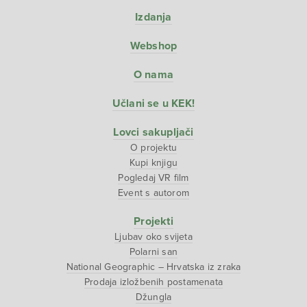
Izdanja
Webshop
O nama
Učlani se u KEK!
Lovci sakupljači
O projektu
Kupi knjigu
Pogledaj VR film
Event s autorom
Projekti
Ljubav oko svijeta
Polarni san
National Geographic – Hrvatska iz zraka
Prodaja izložbenih postamenata
Džungla