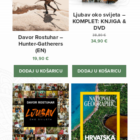
Ljubav oko svijeta –
KOMPLET: KNJIGA &
DVD
38,80
€
Davor Rostuhar –
34,90
€
Izvorna
Hunter-Gatherers
cijena
Trenutna
(EN)
bila
cijena
19,90
€
je:
je:
38,80 €.
34,90 €.
DODAJ U KOŠARICU
DODAJ U KOŠARICU