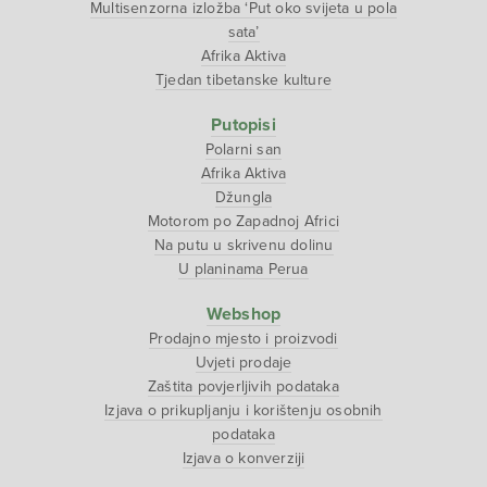
Multisenzorna izložba ‘Put oko svijeta u pola
sata’
Afrika Aktiva
Tjedan tibetanske kulture
Putopisi
Polarni san
Afrika Aktiva
Džungla
Motorom po Zapadnoj Africi
Na putu u skrivenu dolinu
U planinama Perua
Webshop
Prodajno mjesto i proizvodi
Uvjeti prodaje
Zaštita povjerljivih podataka
Izjava o prikupljanju i korištenju osobnih
podataka
Izjava o konverziji