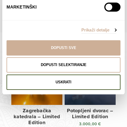
do
do
POGLEDAJTE SVE PROIZVODE U OVOJ KATEGORIJI
MARKETINŠKI
138,00 €
138,00 €
Prikaži detalje
DOPUSTI SVE
Limited Edition Fotografije
DOPUSTI SELEKTIRANJE
USKRATI
Zagrebačka
Potopljeni dvorac –
katedrala – Limited
Limited Edition
Edition
3.000,00
€