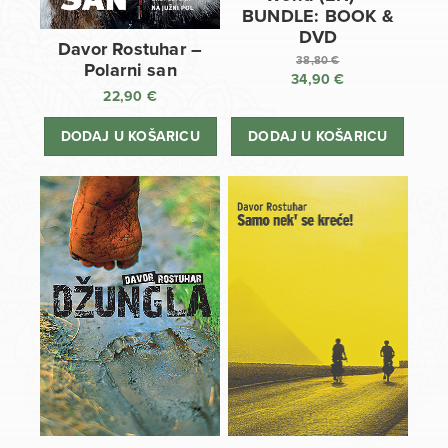
BUNDLE: BOOK &
DVD
Davor Rostuhar –
38,80
€
Polarni san
34,90
€
Izvorna
22,90
€
cijena
Trenutna
bila
cijena
DODAJ U KOŠARICU
DODAJ U KOŠARICU
je:
je:
38,80 €.
34,90 €.