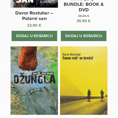
BUNDLE: BOOK &
DVD
Davor Rostuhar –
38,80
€
Polarni san
34,90
€
Izvorna
22,90
€
cijena
Trenutna
bila
cijena
DODAJ U KOŠARICU
DODAJ U KOŠARICU
je:
je:
38,80 €.
34,90 €.