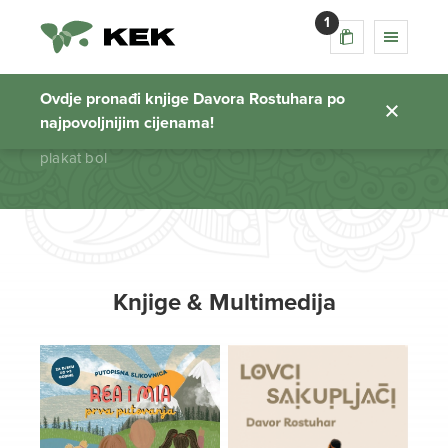
1
plakat bol
Ovdje pronađi knjige Davora Rostuhara po
najpovoljnijim cijenama!
Početna stranica
plakat bol
Knjige & Multimedija