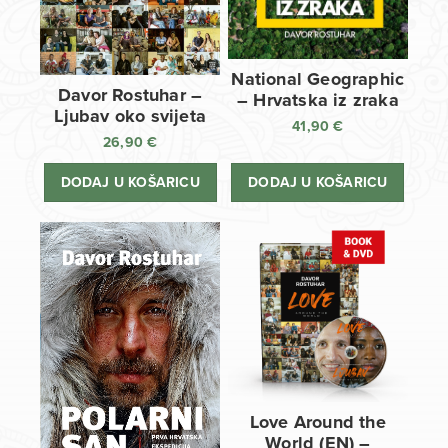
National Geographic
Davor Rostuhar –
– Hrvatska iz zraka
Ljubav oko svijeta
41,90
€
26,90
€
DODAJ U KOŠARICU
DODAJ U KOŠARICU
Love Around the
World (EN) –