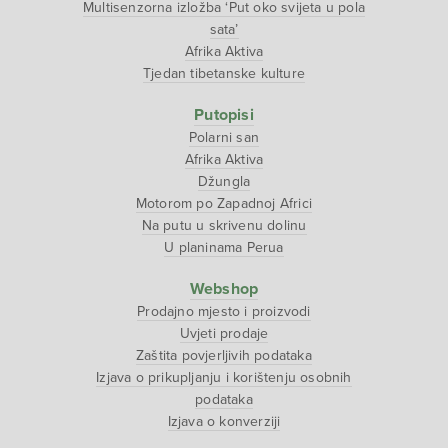
Multisenzorna izložba ‘Put oko svijeta u pola
sata’
Afrika Aktiva
Tjedan tibetanske kulture
Putopisi
Polarni san
Afrika Aktiva
Džungla
Motorom po Zapadnoj Africi
Na putu u skrivenu dolinu
U planinama Perua
Webshop
Prodajno mjesto i proizvodi
Uvjeti prodaje
Zaštita povjerljivih podataka
Izjava o prikupljanju i korištenju osobnih
podataka
Izjava o konverziji