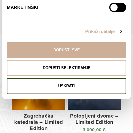
do
do
POGLEDAJTE SVE PROIZVODE U OVOJ KATEGORIJI
MARKETINŠKI
138,00 €
138,00 €
Prikaži detalje
DOPUSTI SVE
Limited Edition Fotografije
DOPUSTI SELEKTIRANJE
USKRATI
Zagrebačka
Potopljeni dvorac –
katedrala – Limited
Limited Edition
Edition
3.000,00
€