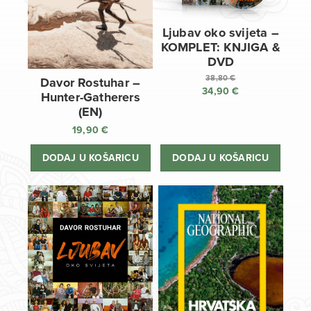
Ljubav oko svijeta –
KOMPLET: KNJIGA &
DVD
38,80
€
Davor Rostuhar –
34,90
€
Izvorna
Hunter-Gatherers
cijena
Trenutna
(EN)
bila
cijena
19,90
€
je:
je:
38,80 €.
34,90 €.
DODAJ U KOŠARICU
DODAJ U KOŠARICU