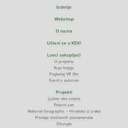
Izdanja
Webshop
O nama
Učlani se u KEK!
Lovci sakupljači
O projektu
Kupi knjigu
Pogledaj VR film
Event s autorom
Projekti
Ljubav oko svijeta
Polarni san
National Geographic – Hrvatska iz zraka
Prodaja izložbenih postamenata
Džungla