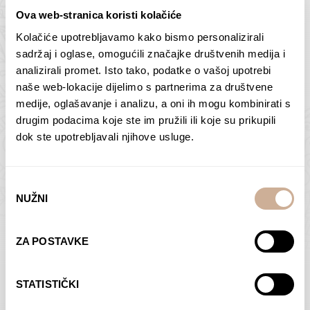
Ova web-stranica koristi kolačiće
Kolačiće upotrebljavamo kako bismo personalizirali
Butan – ljudi 2
Antarktika – krajolik
sadržaj i oglase, omogućili značajke društvenih medija i
2
analizirali promet. Isto tako, podatke o vašoj upotrebi
75,00
€
–
138,00
€
Raspon
cijena:
75,00
€
–
138,00
€
Raspon
naše web-lokacije dijelimo s partnerima za društvene
od
cijena:
medije, oglašavanje i analizu, a oni ih mogu kombinirati s
ODABERI OPCIJE
ODABERI OPCIJE
75,00 €
od
drugim podacima koje ste im pružili ili koje su prikupili
do
75,00 €
dok ste upotrebljavali njihove usluge.
138,00 €
do
138,00 €
Odabir
NUŽNI
pristanka
Dolac
Moreškanti – sjena
ZA POSTAVKE
75,00
€
–
138,00
€
Raspon
75,00
€
–
138,00
€
Raspon
cijena:
cijena:
ODABERI OPCIJE
ODABERI OPCIJE
STATISTIČKI
od
od
75,00 €
75,00 €