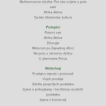
Multisenzorna izložba ‘Put oko svijeta u pola
sata’
Afrika Aktiva
Tjedan tibetanske kulture
Putopisi
Polarni san
Afrika Aktiva
Džungla
Motorom po Zapadnoj Africi
Na putu u skrivenu dolinu
U planinama Perua
Webshop
Prodajno mjesto i proizvodi
Uvjeti prodaje
Zaštita povjerljivih podataka
Izjava o prikupljanju i korištenju osobnih
podataka
Izjava o konverziji