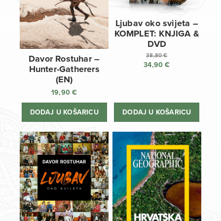
Ljubav oko svijeta –
KOMPLET: KNJIGA &
DVD
38,80
€
Davor Rostuhar –
34,90
€
Izvorna
Hunter-Gatherers
cijena
Trenutna
(EN)
bila
cijena
19,90
€
je:
je:
38,80 €.
34,90 €.
DODAJ U KOŠARICU
DODAJ U KOŠARICU