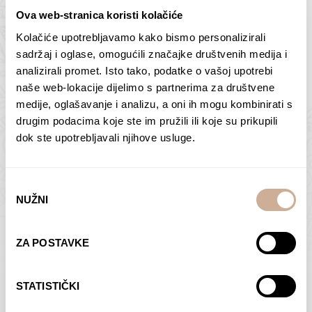
Ova web-stranica koristi kolačiće
Kolačiće upotrebljavamo kako bismo personalizirali
Butan – ljudi 2
Antarktika – krajolik
sadržaj i oglase, omogućili značajke društvenih medija i
2
analizirali promet. Isto tako, podatke o vašoj upotrebi
75,00
€
–
138,00
€
Raspon
cijena:
75,00
€
–
138,00
€
Raspon
naše web-lokacije dijelimo s partnerima za društvene
od
cijena:
medije, oglašavanje i analizu, a oni ih mogu kombinirati s
ODABERI OPCIJE
ODABERI OPCIJE
75,00 €
od
drugim podacima koje ste im pružili ili koje su prikupili
do
75,00 €
dok ste upotrebljavali njihove usluge.
138,00 €
do
138,00 €
Odabir
NUŽNI
pristanka
Dolac
Moreškanti – sjena
ZA POSTAVKE
75,00
€
–
138,00
€
Raspon
75,00
€
–
138,00
€
Raspon
cijena:
cijena:
ODABERI OPCIJE
ODABERI OPCIJE
STATISTIČKI
od
od
75,00 €
75,00 €