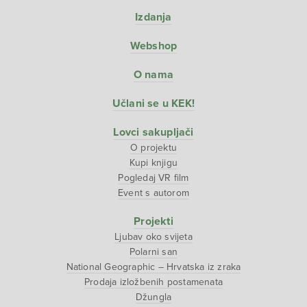
Izdanja
Webshop
O nama
Učlani se u KEK!
Lovci sakupljači
O projektu
Kupi knjigu
Pogledaj VR film
Event s autorom
Projekti
Ljubav oko svijeta
Polarni san
National Geographic – Hrvatska iz zraka
Prodaja izložbenih postamenata
Džungla