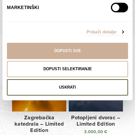
do
do
POGLEDAJTE SVE PROIZVODE U OVOJ KATEGORIJI
MARKETINŠKI
138,00 €
138,00 €
Prikaži detalje
DOPUSTI SVE
Limited Edition Fotografije
DOPUSTI SELEKTIRANJE
USKRATI
Zagrebačka
Potopljeni dvorac –
katedrala – Limited
Limited Edition
Edition
3.000,00
€