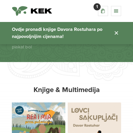
1
plakat bol
Ovdje pronađi knjige Davora Rostuhara po
najpovoljnijim cijenama!
Početna stranica
plakat bol
Knjige & Multimedija