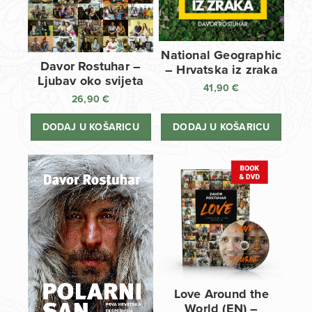
National Geographic
Davor Rostuhar –
– Hrvatska iz zraka
Ljubav oko svijeta
41,90
€
26,90
€
DODAJ U KOŠARICU
DODAJ U KOŠARICU
Love Around the
World (EN) –