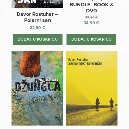
BUNDLE: BOOK &
DVD
Davor Rostuhar –
38,80
€
Polarni san
34,90
€
Izvorna
22,90
€
cijena
Trenutna
bila
cijena
DODAJ U KOŠARICU
DODAJ U KOŠARICU
je:
je:
38,80 €.
34,90 €.