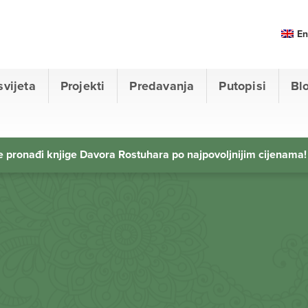
En
svijeta
Projekti
Predavanja
Putopisi
Bl
 pronađi knjige Davora Rostuhara po najpovoljnijim cijenama!