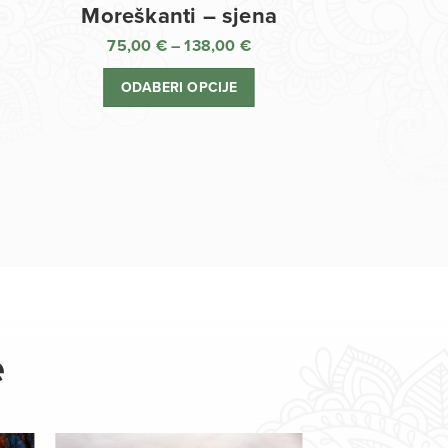
Moreškanti – sjena
75,00
€
–
138,00
€
aspon
Raspon
jena:
cijena:
ODABERI OPCIJE
d
od
,00 €
75,00 €
o
do
8,00 €
138,00 €
e