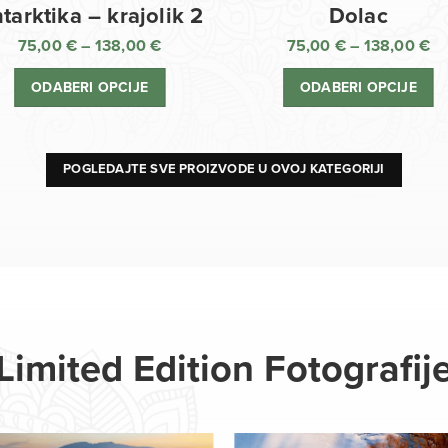
Dolac
tarktika – krajolik 2
75,00
€
–
138,00
€
75,00
€
–
138,00
€
R
Raspon
ci
cijena:
ODABERI OPCIJE
ODABERI OPCIJE
o
od
75
75,00 €
d
do
13
138,00 €
POGLEDAJTE SVE PROIZVODE U OVOJ KATEGORIJI
Limited Edition Fotografij