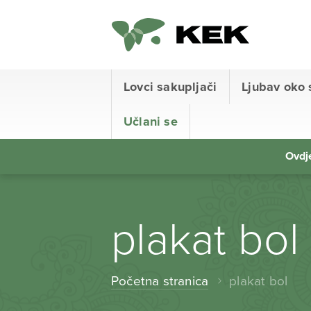
Lovci sakupljači
Ljubav oko 
Učlani se
Ovdje
plakat bol
Početna stranica
plakat bol