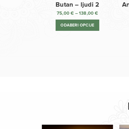
Butan – ljudi 2
An
75,00
€
–
138,00
€
Raspon
cijena:
ODABERI OPCIJE
od
75,00 €
do
138,00 €