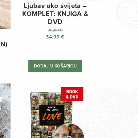
Ljubav oko svijeta –
KOMPLET: KNJIGA &
DVD
38,80
€
34,90
€
Izvorna
EN)
cijena
Trenutna
bila
cijena
je:
je:
DODAJ U KOŠARICU
38,80 €.
34,90 €.