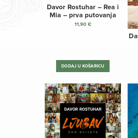
Davor Rostuhar – Rea i
Mia – prva putovanja
11,90
€
Da
DODAJ U KOŠARICU