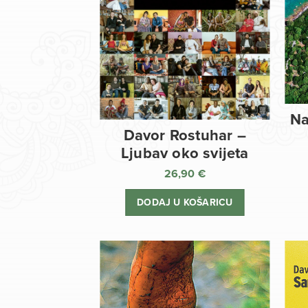
Na
Davor Rostuhar –
Ljubav oko svijeta
26,90
€
DODAJ U KOŠARICU