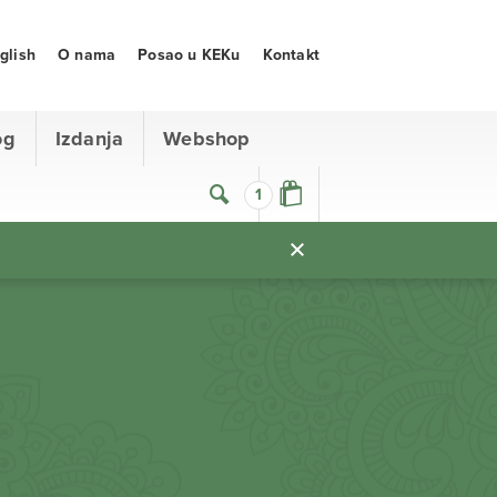
glish
O nama
Posao u KEKu
Kontakt
og
Izdanja
Webshop
1