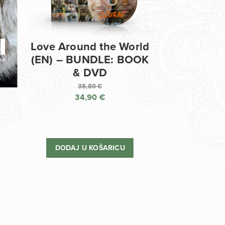
Love Around the World
(EN) – BUNDLE: BOOK
& DVD
38,80
€
34,90
€
Izvorna
cijena
Trenutna
bila
cijena
je:
je:
DODAJ U KOŠARICU
38,80 €.
34,90 €.