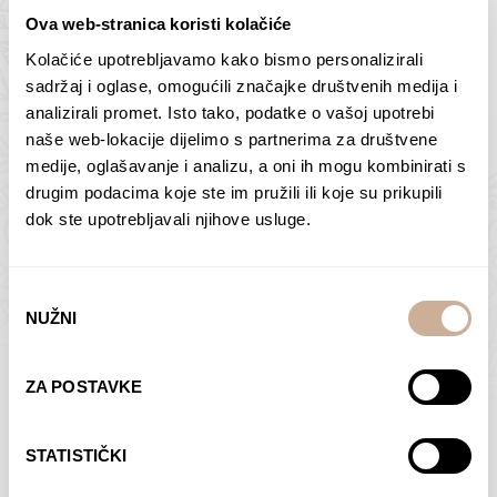
Ova web-stranica koristi kolačiće
Kolačiće upotrebljavamo kako bismo personalizirali
Butan – ljudi 2
Antarktika – krajolik
sadržaj i oglase, omogućili značajke društvenih medija i
2
analizirali promet. Isto tako, podatke o vašoj upotrebi
75,00
€
–
138,00
€
Raspon
cijena:
75,00
€
–
138,00
€
Raspon
naše web-lokacije dijelimo s partnerima za društvene
od
cijena:
medije, oglašavanje i analizu, a oni ih mogu kombinirati s
ODABERI OPCIJE
ODABERI OPCIJE
75,00 €
od
drugim podacima koje ste im pružili ili koje su prikupili
do
75,00 €
dok ste upotrebljavali njihove usluge.
138,00 €
do
138,00 €
Odabir
NUŽNI
pristanka
Dolac
Moreškanti – sjena
ZA POSTAVKE
75,00
€
–
138,00
€
Raspon
75,00
€
–
138,00
€
Raspon
cijena:
cijena:
ODABERI OPCIJE
ODABERI OPCIJE
STATISTIČKI
od
od
75,00 €
75,00 €