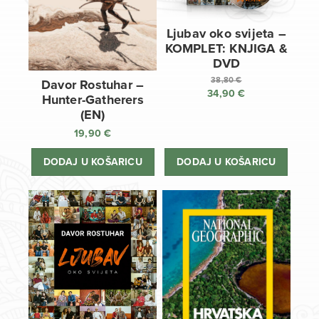
Ljubav oko svijeta –
KOMPLET: KNJIGA &
DVD
38,80
€
Davor Rostuhar –
34,90
€
Izvorna
Hunter-Gatherers
cijena
Trenutna
(EN)
bila
cijena
19,90
€
je:
je:
38,80 €.
34,90 €.
DODAJ U KOŠARICU
DODAJ U KOŠARICU