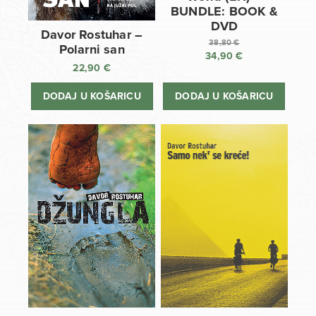
BUNDLE: BOOK &
DVD
Davor Rostuhar –
38,80
€
Polarni san
34,90
€
Izvorna
22,90
€
cijena
Trenutna
bila
cijena
DODAJ U KOŠARICU
DODAJ U KOŠARICU
je:
je:
38,80 €.
34,90 €.