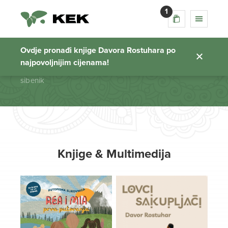
1
sibenik
Ovdje pronađi knjige Davora Rostuhara po
najpovoljnijim cijenama!
Početna stranica
sibenik
Knjige & Multimedija