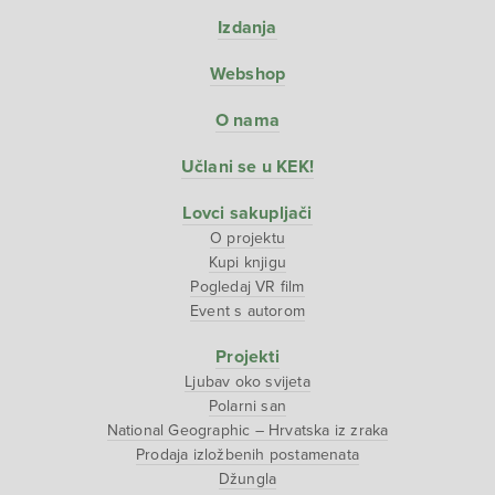
Izdanja
Webshop
O nama
Učlani se u KEK!
Lovci sakupljači
O projektu
Kupi knjigu
Pogledaj VR film
Event s autorom
Projekti
Ljubav oko svijeta
Polarni san
National Geographic – Hrvatska iz zraka
Prodaja izložbenih postamenata
Džungla