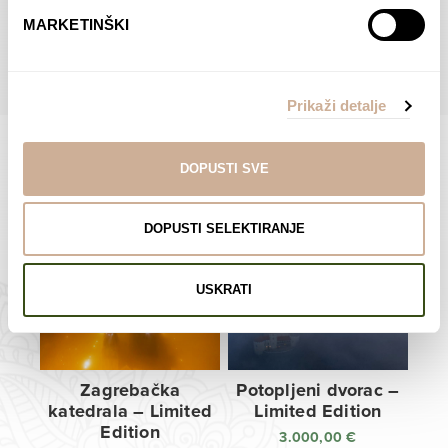
do
do
POGLEDAJTE SVE PROIZVODE U OVOJ KATEGORIJI
MARKETINŠKI
138,00 €
138,00 €
Prikaži detalje
DOPUSTI SVE
Limited Edition Fotografije
DOPUSTI SELEKTIRANJE
USKRATI
Zagrebačka
Potopljeni dvorac –
katedrala – Limited
Limited Edition
Edition
3.000,00
€