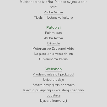
Multisenzorna izložba ‘Put oko svijeta u pola
sata’
Afrika Aktiva
Tjedan tibetanske kulture
Putopisi
Polarni san
Afrika Aktiva
Džungla
Motorom po Zapadnoj Africi
Na putu u skrivenu dolinu
U planinama Perua
Webshop
Prodajno mjesto i proizvodi
Uvjeti prodaje
Zaštita povjerljivih podataka
Izjava o prikupljanju i korištenju osobnih
podataka
Izjava o konverziji