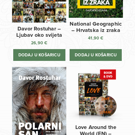
National Geographic
Davor Rostuhar –
– Hrvatska iz zraka
Ljubav oko svijeta
41,90
€
26,90
€
DODAJ U KOŠARICU
DODAJ U KOŠARICU
Love Around the
World (EN) –