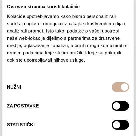
Ova web-stranica koristi kolačiće
Kolačiće upotrebljavamo kako bismo personalizirali
Butan – ljudi 2
Antarktika – krajolik
sadržaj i oglase, omogućili značajke društvenih medija i
2
analizirali promet. Isto tako, podatke o vašoj upotrebi
75,00
€
–
138,00
€
Raspon
cijena:
75,00
€
–
138,00
€
Raspon
naše web-lokacije dijelimo s partnerima za društvene
od
cijena:
medije, oglašavanje i analizu, a oni ih mogu kombinirati s
ODABERI OPCIJE
ODABERI OPCIJE
75,00 €
od
drugim podacima koje ste im pružili ili koje su prikupili
do
75,00 €
dok ste upotrebljavali njihove usluge.
138,00 €
do
138,00 €
Odabir
NUŽNI
pristanka
Dolac
Moreškanti – sjena
ZA POSTAVKE
75,00
€
–
138,00
€
Raspon
75,00
€
–
138,00
€
Raspon
cijena:
cijena:
ODABERI OPCIJE
ODABERI OPCIJE
STATISTIČKI
od
od
75,00 €
75,00 €