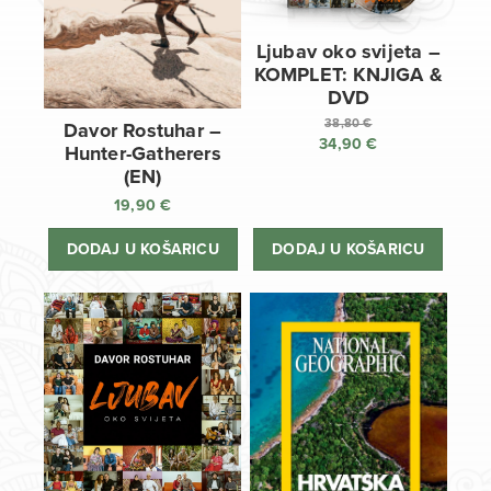
Ljubav oko svijeta –
KOMPLET: KNJIGA &
DVD
38,80
€
Davor Rostuhar –
34,90
€
Izvorna
Hunter-Gatherers
cijena
Trenutna
(EN)
bila
cijena
19,90
€
je:
je:
38,80 €.
34,90 €.
DODAJ U KOŠARICU
DODAJ U KOŠARICU