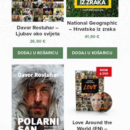
National Geographic
Davor Rostuhar –
– Hrvatska iz zraka
Ljubav oko svijeta
41,90
€
26,90
€
DODAJ U KOŠARICU
DODAJ U KOŠARICU
Love Around the
World (EN) –