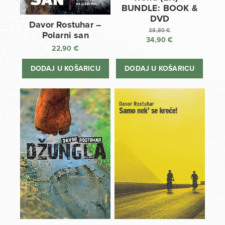
BUNDLE: BOOK &
DVD
Davor Rostuhar –
38,80
€
Polarni san
34,90
€
Izvorna
22,90
€
cijena
Trenutna
bila
cijena
DODAJ U KOŠARICU
DODAJ U KOŠARICU
je:
je:
38,80 €.
34,90 €.