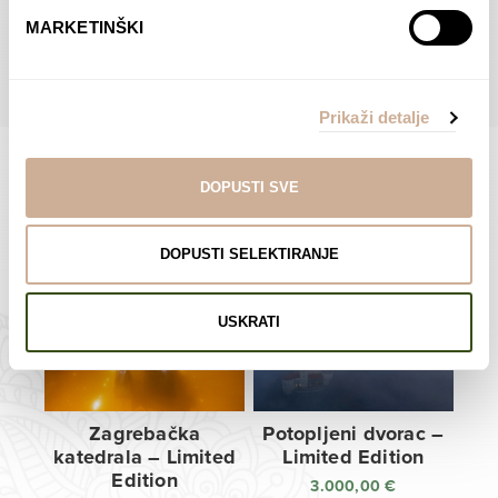
do
do
POGLEDAJTE SVE PROIZVODE U OVOJ KATEGORIJI
MARKETINŠKI
138,00 €
138,00 €
Prikaži detalje
DOPUSTI SVE
Limited Edition Fotografije
DOPUSTI SELEKTIRANJE
USKRATI
Zagrebačka
Potopljeni dvorac –
katedrala – Limited
Limited Edition
Edition
3.000,00
€