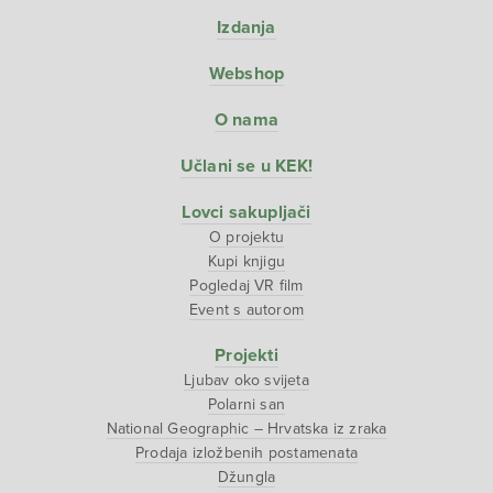
Izdanja
Webshop
O nama
Učlani se u KEK!
Lovci sakupljači
O projektu
Kupi knjigu
Pogledaj VR film
Event s autorom
Projekti
Ljubav oko svijeta
Polarni san
National Geographic – Hrvatska iz zraka
Prodaja izložbenih postamenata
Džungla