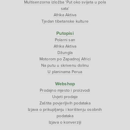
Multisenzorna izložba ‘Put oko svijeta u pola
sata’
Afrika Aktiva
Tjedan tibetanske kulture
Putopisi
Polarni san
Afrika Aktiva
Džungla
Motorom po Zapadnoj Africi
Na putu u skrivenu dolinu
U planinama Perua
Webshop
Prodajno mjesto i proizvodi
Uvjeti prodaje
Zaštita povjerljivih podataka
Izjava o prikupljanju i korištenju osobnih
podataka
Izjava o konverziji