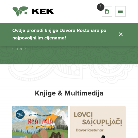
1
sibenik
Ovdje pronađi knjige Davora Rostuhara po
najpovoljnijim cijenama!
Početna stranica
sibenik
Knjige & Multimedija