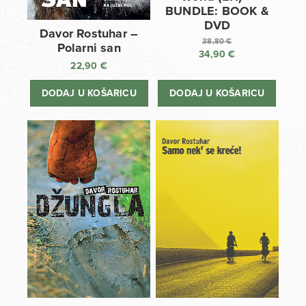
BUNDLE: BOOK &
DVD
Davor Rostuhar –
38,80
€
Polarni san
34,90
€
Izvorna
22,90
€
cijena
Trenutna
bila
cijena
DODAJ U KOŠARICU
DODAJ U KOŠARICU
je:
je:
38,80 €.
34,90 €.