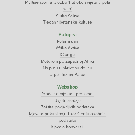
Multisenzorna izložba ‘Put oko svijeta u pola
sata’
Afrika Aktiva
Tjedan tibetanske kulture
Putopisi
Polarni san
Afrika Aktiva
Džungla
Motorom po Zapadnoj Africi
Na putu u skrivenu dolinu
U planinama Perua
Webshop
Prodajno mjesto i proizvodi
Uvjeti prodaje
Zaštita povjerljivih podataka
Izjava o prikupljanju i korištenju osobnih
podataka
Izjava o konverziji