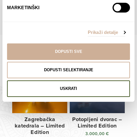
do
do
POGLEDAJTE SVE PROIZVODE U OVOJ KATEGORIJI
MARKETINŠKI
138,00 €
138,00 €
Prikaži detalje
DOPUSTI SVE
Limited Edition Fotografije
DOPUSTI SELEKTIRANJE
USKRATI
Zagrebačka
Potopljeni dvorac –
katedrala – Limited
Limited Edition
Edition
3.000,00
€