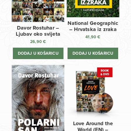
National Geographic
Davor Rostuhar –
– Hrvatska iz zraka
Ljubav oko svijeta
41,90
€
26,90
€
DODAJ U KOŠARICU
DODAJ U KOŠARICU
Love Around the
World (EN) –