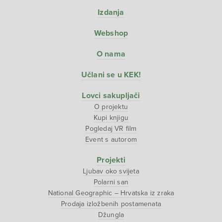
Izdanja
Webshop
O nama
Učlani se u KEK!
Lovci sakupljači
O projektu
Kupi knjigu
Pogledaj VR film
Event s autorom
Projekti
Ljubav oko svijeta
Polarni san
National Geographic – Hrvatska iz zraka
Prodaja izložbenih postamenata
Džungla