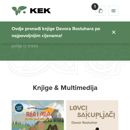
1
petlja iz zraka
Ovdje pronađi knjige Davora Rostuhara po
najpovoljnijim cijenama!
Početna stranica
petlja iz zraka
Knjige & Multimedija