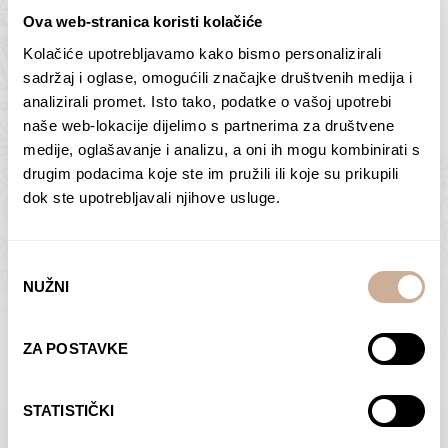
Ova web-stranica koristi kolačiće
Kolačiće upotrebljavamo kako bismo personalizirali
Butan – ljudi 2
Antarktika – krajolik
sadržaj i oglase, omogućili značajke društvenih medija i
2
analizirali promet. Isto tako, podatke o vašoj upotrebi
75,00
€
–
138,00
€
Raspon
cijena:
75,00
€
–
138,00
€
Raspon
naše web-lokacije dijelimo s partnerima za društvene
od
cijena:
medije, oglašavanje i analizu, a oni ih mogu kombinirati s
ODABERI OPCIJE
ODABERI OPCIJE
75,00 €
od
drugim podacima koje ste im pružili ili koje su prikupili
do
75,00 €
dok ste upotrebljavali njihove usluge.
138,00 €
do
138,00 €
Odabir
NUŽNI
pristanka
Dolac
Moreškanti – sjena
ZA POSTAVKE
75,00
€
–
138,00
€
Raspon
75,00
€
–
138,00
€
Raspon
cijena:
cijena:
ODABERI OPCIJE
ODABERI OPCIJE
STATISTIČKI
od
od
75,00 €
75,00 €