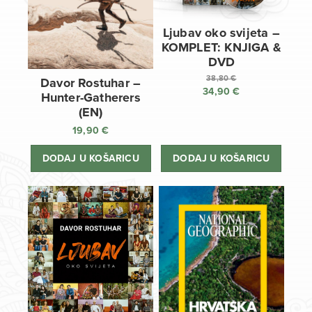
Ljubav oko svijeta –
KOMPLET: KNJIGA &
DVD
38,80
€
Davor Rostuhar –
34,90
€
Izvorna
Hunter-Gatherers
cijena
Trenutna
(EN)
bila
cijena
19,90
€
je:
je:
38,80 €.
34,90 €.
DODAJ U KOŠARICU
DODAJ U KOŠARICU